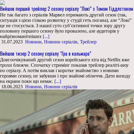
Вийшов перший трейлер 2 сезону серіалу “Локі” з Томом Гіддлстоном
Не так багато з серіалів Марвел отримають другий сезон (так,
ситуація з цією гілкою розвитку у студії геть погана), але “Локі”
це не стосується. З нашої суто суб’єктивної точки зору другу
половину першого сезону було провалено, але аудиторія у
найрізноманітніших
[...]
31.07.2023
Новини
,
Новини серіалів
,
Трейлер
Вийшов тизер 2 сезону серіалу “Гра в кальмара”
Довгоочікуваний другий сезон корейського хіта від Netflix вже
трохи ближче. Спочатку стримінг показав трейлер реаліті-шоу
по серіалу. А потім виклав і коротке знайомство з новими
героями сезону, не забувши і про знайомі обличчя. Дати виходу
на екрани поки що немає.
[...]
18.06.2023
Новини
,
Новини серіалів