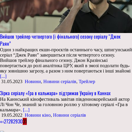
Вийшов трейлер четвертого (і фінального) сезону серіалу “Джек
Раян”
Один з найкращих екшн-проєктів останнього часу, шпигунський
серіал “Джек Раян” завершиться після четвертого сезону.
Вийшов трейлер фінального сезону. Джон Кразінські
повертається до ролі аналітика ЦРУ, який в змозі подолати будь-
яку зовнішню загрозу, а разом з ним повертаються і інші знайомі
[...]
31.05.2023
Новини
,
Новини серіалів
,
Трейлер
Зірка серіалу «Гра в кальмара» підтримав Україну в Каннах
На Каннський кінофестиваль завітав південнокорейський актор
Лі Чон Че, знаний за головною роллю у хітовому серіалі «Гра в
кальмара».
[...]
19.05.2022
Новини кіно
,
Новини серіалів
«
‹
27
28
29
30
31