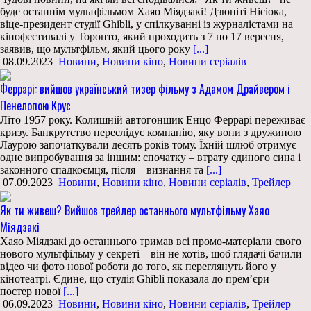
буде останнім мультфільмом Хаяо Міядзакі! Дзюніті Нісіока,
віце-президент студії Ghibli, у спілкуванні із журналістами на
кінофестивалі у Торонто, який проходить з 7 по 17 вересня,
заявив, що мультфільм, який цього року
[...]
08.09.2023
Новини
,
Новини кіно
,
Новини серіалів
Феррарі: вийшов український тизер фільму з Адамом Драйвером і
Пенелопою Крус
Літо 1957 року. Колишній автогонщик Енцо Феррарі переживає
кризу. Банкрутство переслідує компанію, яку вони з дружиною
Лаурою започаткували десять років тому. Їхній шлюб отримує
одне випробування за іншим: спочатку – втрату єдиного сина і
законного спадкоємця, після – визнання та
[...]
07.09.2023
Новини
,
Новини кіно
,
Новини серіалів
,
Трейлер
Як ти живеш? Вийшов трейлер останнього мультфільму Хаяо
Міядзакі
Хаяо Міядзакі до останнього тримав всі промо-матеріали свого
нового мультфільму у секреті – він не хотів, щоб глядачі бачили
відео чи фото нової роботи до того, як переглянуть його у
кінотеатрі. Єдине, що студія Ghibli показала до прем’єри –
постер нової
[...]
06.09.2023
Новини
,
Новини кіно
,
Новини серіалів
,
Трейлер