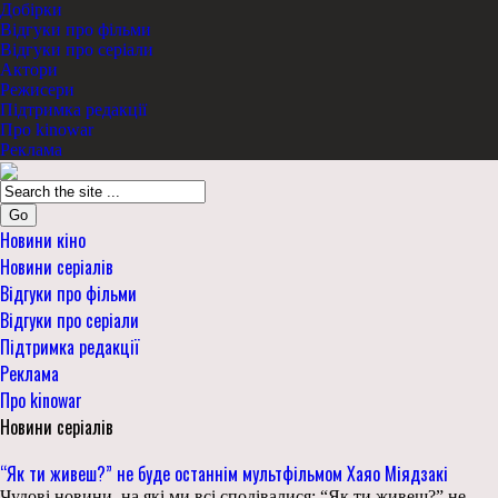
Добірки
Відгуки про фільми
Відгуки про серіали
Актори
Режисери
Підтримка редакції
Про kinowar
Реклама
Go
Новини кіно
Новини серіалів
Відгуки про фільми
Відгуки про серіали
Підтримка редакції
Реклама
Про kinowar
Новини серіалів
“Як ти живеш?” не буде останнім мультфільмом Хаяо Міядзакі
Чудові новини, на які ми всі сподівалися: “Як ти живеш?” не