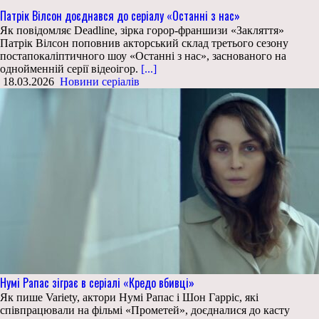
Патрік Вілсон доєднався до серіалу «Останні з нас»
Як повідомляє Deadline, зірка горор-франшизи «Закляття»
Патрік Вілсон поповнив акторський склад третього сезону
постапокаліптичного шоу «Останні з нас», заснованого на
однойменній серії відеоігор.
[...]
18.03.2026
Новини серіалів
Нумі Рапас зіграє в серіалі «Кредо вбивці»
Як пише Variety, актори Нумі Рапас і Шон Гарріс, які
співпрацювали на фільмі «Прометей», доєдналися до касту