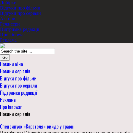
Добірки
Відгуки про фільми
Відгуки про серіали
Актори
Режисери
Підтримка редакції
Про kinowar
Реклама
Go
Новини кіно
Новини серіалів
Відгуки про фільми
Відгуки про серіали
Підтримка редакції
Реклама
Про kinowar
Новини серіалів
Спецвипуск «Карателя» вийде у травні
Платформа Disney+ оприлюднила дату виходу спецвипуску під