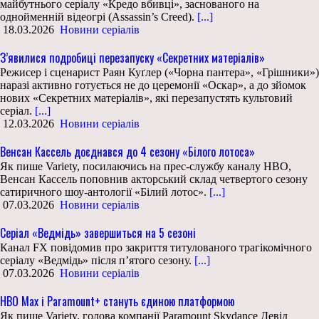
майбутнього серіалу «Кредо вбивці», заснованого на
однойменній відеогрі (Assassin’s Creed).
[...]
18.03.2026
Новини серіалів
З’явилися подробиці перезапуску «Секретних матеріалів»
Режисер і сценарист Раян Куґлер («Чорна пантера», «Грішники»)
наразі активно готується не до церемонії «Оскар», а до зйомок
нових «Секретних матеріалів», які перезапустять культовий
серіал.
[...]
12.03.2026
Новини серіалів
Венсан Кассель доєднався до 4 сезону «Білого лотоса»
Як пише Variety, посилаючись на прес-службу каналу HBO,
Венсан Кассель поповнив акторський склад четвертого сезону
сатиричного шоу-антології «Білий лотос».
[...]
07.03.2026
Новини серіалів
Серіал «Ведмідь» завершиться на 5 сезоні
Канал FX повідомив про закриття титулованого трагікомічного
серіалу «Ведмідь» після п’ятого сезону.
[...]
07.03.2026
Новини серіалів
HBO Max і Paramount+ стануть єдиною платформою
Як пише Variety, голова компанії Paramount Skydance Девід