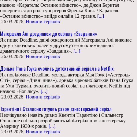
назвою «Каратель: Останнє вбивство», де Джон Бернтал
повернеться до ролі супергероя Френка Касла/ Карателя.
«Останнє вбивство» вийде онлайн 12 травня.
[...]
26.03.2026
Новини серіалів
Магершала Алі доєднався до серіалу «Завдання»
Як пише Deadline, двічі оскароносний Магершала Алі виконає
одну з ключових ролей у другому сезоні кримінально-
драматичного серіалу «Завдання».
[...]
26.03.2026
Новини серіалів
Донька Ітана Гоука очолить детективний серіал на Netflix
Як повідомляє Deadline, молода акторка Мая Гоук («Астероїд-
Сіті», серіал «Дивні дива»), донька зіркових батьків Ітана Гоука
та Уми Турман, очолить новий серіал на платформі Netflix під
назвою «Бог лісу».
[...]
23.03.2026
Новини серіалів
Тарантіно і Сталлоне готують разом гангстерський серіал
Неочікувано і навіть дивно Квентін Тарантіно і Сильвестр
Сталлоне спільно розробляють міні-серіал про гангстерську
Америку 1930-х років.
[...]
23.03.2026
Новини серіалів