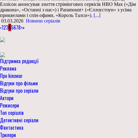
Еллісон анонсував злиття стрімінгових сервісів HBO Max («Дім
дракона», «Останні з нас») і Paramount+ («Єллоустоун» з усіма
приквелами і спін-офами, «Король Талси»).
[...]
03.03.2026
Новини серіалів
‹
1
2
3
4
5
6
7
8
›
»
Підтримка редакції
Реклама
Про kinowar
Відгуки про фільми
Відгуки про серіали
Актори
Режисери
Топ серіалів
Детективні серіали
Фантастика
Трилери