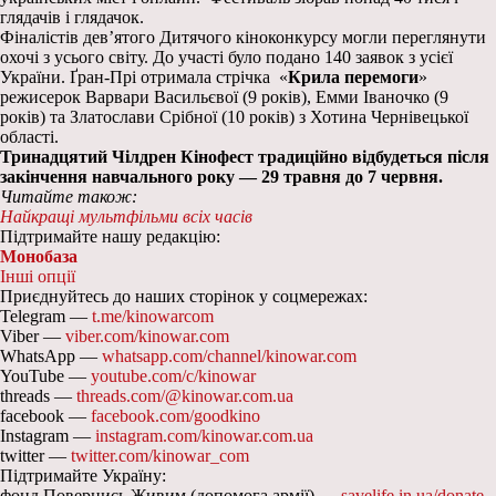
глядачів і глядачок.
Фіналістів дев’ятого Дитячого кіноконкурсу могли переглянути
охочі з усього світу. До участі було подано 140 заявок з усієї
України. Ґран-Прі отримала стрічка «
Крила перемоги
»
режисерок Варвари Васильєвої (9 років), Емми Іваночко (9
років) та Златослави Срібної (10 років) з Хотина Чернівецької
області.
Тринадцятий Чілдрен Кінофест традиційно відбудеться після
закінчення навчального року — 29 травня до 7 червня.
Читайте також:
Найкращі мультфільми всіх часів
Підтримайте нашу редакцію:
Монобаза
Інші опції
Приєднуйтесь до наших сторінок у соцмережах:
Telegram —
t.me/kinowarcom
Viber —
viber.com/kinowar.com
WhatsApp —
whatsapp.com/channel/kinowar.com
YouTube —
youtube.com/c/kinowar
threads —
threads.com/@kinowar.com.ua
facebook —
facebook.com/goodkino
Instagram —
instagram.com/kinowar.com.ua
twitter —
twitter.com/kinowar_com
Підтримайте Україну:
фонд Повернись Живим (допомога армії) —
savelife.in.ua/donate