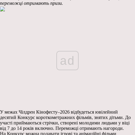
переможці отримають призи.
ad
У межах Чілдрен Кінофесту–2026 відбудеться ювілейний
десятий Конкурс короткометражних фільмів, знятих дітьми. До
участі приймаються стрічки, створені молодими людьми у віці
від 7 до 14 років включно. Переможці отримають нагороди.
На Конкурс можна подавати ігрові та анімаційні фільми