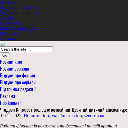
Добірки
Відгуки про фільми
Відгуки про серіали
Актори
Режисери
Підтримка редакції
Про kinowar
Реклама
Go
Новини кіно
Новини серіалів
Відгуки про фільми
Відгуки про серіали
Підтримка редакції
Реклама
Про kinowar
Чілдрен Кінофест оголошує ювілейний Десятий дитячий кіноконкурс
06.11.2025
Новини кіно
,
Українське кіно
,
Фестиваль
Роботи фіналістів покажуть на фестивалі по всій країні, а