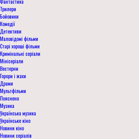
Фантастика
Трилери
Бойовики
Комедії
Детективи
Маловідомі фільми
Старі хороші фільми
Кримінальні серіали
Мінісеріали
Вестерни
Горори і жахи
Драми
Мультфільми
Пояснено
Музика
Українська музика
Українське кіно
Новини кіно
Новини серіалів