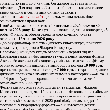
тривалістю від 1 до 8 хвилин, без жанрових і тематичних
обмежень. Для подання роботи потрібно завантажити готове
відео на один із безплатних онлайн-сервісів і
заповнити
заявку
на сайті
, де також можна детальніше
ознайомитися з правилами.
Приймання заявок відкрито
з 4 листопада 2025 року до 30
квітня 2026 року
. Кожен учасник може подати на конкурс до 5
робіт. Фіналісти, обрані селективною комісією, будуть
оголошені
12 травня 2026 року
.
Добірку фільмів-фіналістів Дитячого кіноконкурсу покажуть
глядачам тринадцятого Чілдрен Кінофесту.
Переможці конкурсу будуть оголошені 7 червня під час
Церемонії закриття фестивалю за участі юних творців фільмів.
Автор або авторка найкращого українського дитячого фільму
отримає почесний диплом і винагороду в розмірі
10 000 грн
,
приз глядацьких симпатій складе
7 000 грн
, а творці найкращих
дитячих ігрових та анімаційних фільмів у категоріях 7—10 та 11
—14 років, будуть нагороджені почесними дипломами й
отримають по
5 000 грн
.
Фестиваль мистецтва кіно для дітей та підлітків «Чілдрен
Кінофест» — подія, яка 12 років поспіль безкоштовно знайомить
українських дітей з найновішими європейськими стрічками та
світовою кінокласикою. У 2025 році відбувся дванадцятий
фестиваль у гібридному форматі — в кінотеатрах десяти
українських міст і онлайн. Фестиваль зібрав понад 40 тисяч