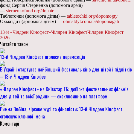
фонд Сергія Стерненка (допомога армії)
—
sternenkofund.org/donate
Таблеточки (допомога дітям) —
tabletochki.org/dopomogty
Охматдит (допомога дітям) —
ohmatdyt.com.ua/dopomagati
13-й «Чілдрен Кінофест»
Чілдрен Кінофест
Чілдрен Кінофест
2026
Читайте також
13-й Чілдрен Кінофест оголосив переможців
В Україні стартував найбільший фестиваль кіно для дітей і підлітків
– 13-й Чілдрен Кінофест
«Чілдрен Кінофест» на Київстар ТБ: добірка фестивальних фільмів
для дітей та всієї родини — ексклюзивно на платформі
Римма Зюбіна, зіркове журі та фіналісти: 13-й Чілдрен Кінофест
оголошує ключові імена
Коментарі