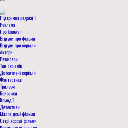
Підтримка редакції
Реклама
Про kinowar
Відгуки про фільми
Відгуки про серіали
Актори
Режисери
Топ серіалів
Детективні серіали
Фантастика
Трилери
Бойовики
Комедії
Детективи
Маловідомі фільми
Старі хороші фільми
Кримінальні серіали