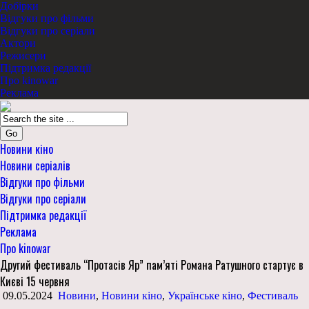
Добірки
Відгуки про фільми
Відгуки про серіали
Актори
Режисери
Підтримка редакції
Про kinowar
Реклама
Go
Новини кіно
Новини серіалів
Відгуки про фільми
Відгуки про серіали
Підтримка редакції
Реклама
Про kinowar
Другий фестиваль “Протасів Яр” пам’яті Романа Ратушного стартує в
Києві 15 червня
09.05.2024
Новини
,
Новини кіно
,
Українське кіно
,
Фестиваль