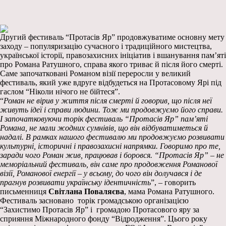
Другий фестиваль “Протасів Яр” продовжуватиме основну мету
заходу – популяризацію сучасного і традиційного мистецтва,
української історії, правозахисних ініціатив і вшанування пам’яті
про Романа Ратушного, справа якого триває й після його смерті.
Саме започатковані Романом візії переросли у великий
фестиваль, який уже вдруге відбудеться на Протасовому Ярі під
гаслом “Ніколи нічого не бійтеся”.
“
Роман не вірив у життя після смерті й говорив, що після неї
живуть ідеї і справи людини. Тож ми продовжуємо його справи.
І започатковуючи торік фестиваль “Протасів Яр” пам’яті
Романа, не мали жодних сумнівів, що він відбуватиметься й
надалі. В рамках нашого фестивалю ми продовжуємо розвивати
культурні, історичні і правозахисні напрямки. Говоримо про те,
заради чого Роман жив, працював і боровся. “Протасів Яр” – не
меморіальний фестиваль, він саме про продовження Романової
візії, Романової енергії – у всьому, до чого він долучався і де
прагнув розвивати українську ідентичність
”, – говорить
письменниця
Світлана Поваляєва
, мама Романа Ратушного.
Фестиваль засновано торік громадською організацією
“Захистимо Протасів Яр” і громадою Протасового яру за
сприяння Міжнародного фонду “Відродження”. Цього року