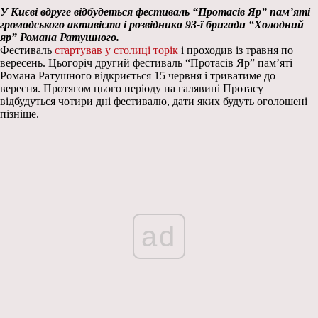
У Києві вдруге відбудеться фестиваль “Протасів Яр” пам’яті
громадського активіста і розвідника 93-ї бригади “Холодний
яр” Романа Ратушного.
Фестиваль
стартував у столиці торік
і проходив із травня по
вересень. Цьогоріч другий фестиваль “Протасів Яр” пам’яті
Романа Ратушного відкриється 15 червня і триватиме до
вересня. Протягом цього періоду на галявині Протасу
відбудуться чотири дні фестивалю, дати яких будуть оголошені
пізніше.
ad