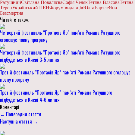
Ратушний
Світлана Поваляєва
Софія Челяк
Тетяна Власова
Тетяна
Терен
Український ПЕН
Форум видавців
Юлія Бартле
Яна
Безсмертна
Читайте також
Четвертий фестиваль “Протасів Яр” пам’яті Романа Ратушного
оголошує повну програму
Четвертий фестиваль “Протасів Яр” пам’яті Романа Ратушного
відбудеться в Києві 3-5 липня
Третій фестиваль “Протасів Яр” пам’яті Романа Ратушного оголошує
повну програму
Третій фестиваль “Протасів Яр” пам’яті Романа Ратушного
відбудеться в Києві 4-6 липня
Коментарі
← Попередня стаття
Наступна стаття →