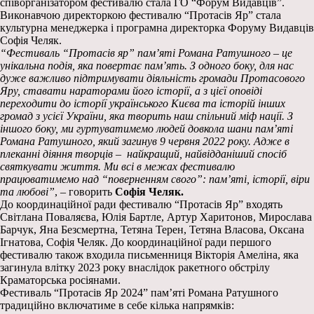
співорганізатором фестивалю стала ГО “Форум Видавців”.
Виконавчою директоркою фестивалю “Протасів Яр” стала
культурна менеджерка і програмна директорка Форуму Видавців
Софія Челяк.
“Фестиваль “Протасів яр” пам’яті Романа Ратушного – це
унікальна подія, яка повертає пам’ять. З одного боку, для нас
дуже важливо підтримувати діяльність громади Протасового
Яру, ставати нараторами його історії, а з цієї оповіді
переходити до історії українського Києва та історій інших
громад з усієї України, яка творить наш спільний міф нації. З
іншого боку, ми гуртуватимемо людей довкола шани пам’яті
Романа Ратушного, який загинув 9 червня 2022 року. Адже в
плеканні діяння творців – найкращий, найвідданіший спосіб
святкувати життя. Ми всі в межах фестивалю
працюватимемо над “поверненням свого”: пам’яті, історії, віри
та любові”
, – говорить
Софія Челяк.
До координаційної ради фестивалю “Протасів Яр” входять
Світлана Поваляєва, Юлія Бартле, Артур Харитонов, Мирослава
Барчук, Яна Безсмертна, Тетяна Терен, Тетяна Власова, Оксана
Ігнатова, Софія Челяк. До координаційної ради першого
фестивалю також входила письменниця Вікторія Амеліна, яка
загинула влітку 2023 року внаслідок ракетного обстрілу
Краматорська росіянами.
Фестиваль “Протасів Яр 2024” пам’яті Романа Ратушного
традиційно включатиме в себе кілька напрямків: