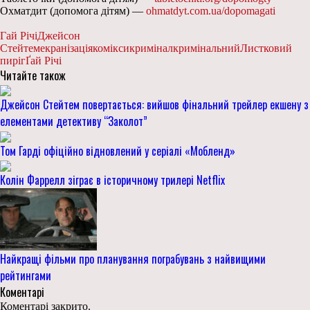
Охматдит (допомога дітям) —
ohmatdyt.com.ua/dopomagati
Гай Річі
Джейсон
Стейтем
екранізація
комікси
кримінал
кримінальний
Листковий
пиріг
Ґай Річі
Читайте також
Джейсон Стейтем повертається: вийшов фінальний трейлер екшену з
елементами детективу “Заколот”
Том Гарді офіційно відновлений у серіалі «Мобленд»
Колін Фаррелл зіграє в історичному трилері Netflix
Найкращі фільми про планування пограбувань з найвищими
рейтингами
Коментарі
Коментарі закрито.