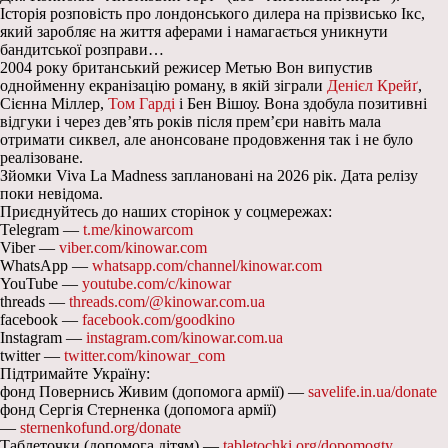
Історія розповість про лондонського дилера на прізвисько Ікс,
який заробляє на життя аферами і намагається уникнути
бандитської розправи…
2004 року британський режисер Метью Вон випустив
однойменну екранізацію роману, в якій зіграли
Денієл Крейґ
,
Сієнна Міллер,
Том Гарді
і Бен Вішоу. Вона здобула позитивні
відгуки і через дев’ять років після прем’єри навіть мала
отримати сиквел, але анонсоване продовження так і не було
реалізоване.
Зйомки Viva La Madness заплановані на 2026 рік. Дата релізу
поки невідома.
Приєднуйтесь до наших сторінок у соцмережах:
Telegram —
t.me/kinowarcom
Viber —
viber.com/kinowar.com
WhatsApp —
whatsapp.com/channel/kinowar.com
YouTube —
youtube.com/c/kinowar
threads —
threads.com/@kinowar.com.ua
facebook —
facebook.com/goodkino
Instagram —
instagram.com/kinowar.com.ua
twitter —
twitter.com/kinowar_com
Підтримайте Україну:
фонд Повернись Живим (допомога армії) —
savelife.in.ua/donate
фонд Сергія Стерненка (допомога армії)
—
sternenkofund.org/donate
Таблеточки (допомога дітям) —
tabletochki.org/dopomogty