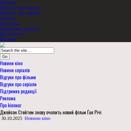
Добірки
Відгуки про фільми
Відгуки про серіали
Актори
Режисери
Підтримка редакції
Про kinowar
Реклама
Go
Новини кіно
Новини серіалів
Відгуки про фільми
Відгуки про серіали
Підтримка редакції
Реклама
Про kinowar
Джейсон Стейтем знову очолить новий фільм Ґая Річі
30.10.2025
Новини кіно