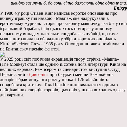
швидко загинули б, бо вони вічно бажають одне одному зла.
Епікур
У 1980-му році Стівен Кінґ написав коротке оповідання про
вбивчу іграшку під назвою «Мавпа», яке надрукували в
еротичному журналі. Історія про заводну мавпочку, яка б’є у свій
іграшковий барабан, і від цього хтось помирає у дивному
нещасному випадку, настільки сподобалась публіці, що саме
мавпа потрапила на обкладинку збірки коротких оповідань
Кінґа «Skeleton Crew» 1985 року. Оповідання також номінували
на Британську премію фентезі.
У 2025 році світ побачила екранізація твору, стрічка «Мавпа»
(The Monkey) стала ще однією із сотень появ літератури Кінґа на
великих екранах. Режисером та сценаристом виступив Осґуд
Перкінс, чий
«Довгоніг»
при бюджеті менше 10 мільйонів
доларів зібрав минулого року у прокаті 126 мільйонів та
сподобався критикам. Тож Перкінс нині вважається одним з
найцікавіших творців горорів, цьогоріч у нього виходить одразу
дві картини.