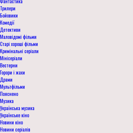
Фантастика
Трилери
Бойовики
Комедії
Детективи
Маловідомі фільми
Старі хороші фільми
Кримінальні серіали
Мінісеріали
Вестерни
Горори і жахи
Драми
Мультфільми
Пояснено
Музика
Українська музика
Українське кіно
Новини кіно
Новини серіалів