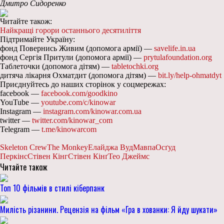
Дмитро Сидоренко
Читайте також:
Найкращі горори останнього десятиліття
Підтримайте Україну:
фонд Повернись Живим (допомога армії) —
savelife.in.ua
фонд Сергія Притули (допомога армії) —
prytulafoundation.org
Таблеточки (допомога дітям) —
tabletochki.org
дитяча лікарня Охматдит (допомога дітям) —
bit.ly/help-ohmatdyt
Приєднуйтесь до наших сторінок у соцмережах:
facebook —
facebook.com/goodkino
YouTube —
youtube.com/c/kinowar
Instagram —
instagram.com/kinowar.com.ua
twitter —
twitter.com/kinowar_com
Telegram —
t.me/kinowarcom
Skeleton Crew
The Monkey
Елайджа Вуд
Мавпа
Осґуд
Перкінс
Стівен Кінг
Стівен Кінґ
Тео Джеймс
Читайте також
Топ 10 фільмів в стилі кіберпанк
Милість різанини. Рецензія на фільм «Гра в хованки: Я йду шукати»