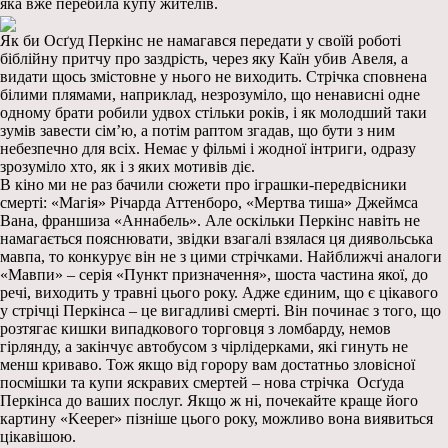
яка вже перебила купу жителів.
Як би Осґуд Перкінс не намагався передати у своїй роботі
біблійну притчу про заздрість, через яку Каїн убив Авеля, а
видати щось змістовне у нього не виходить. Стрічка сповнена
білими плямами, наприклад, незрозуміло, що ненависні одне
одному брати робили удвох стільки років, і як молодший таки
зумів завести сім’ю, а потім раптом згадав, що бути з ним
небезпечно для всіх. Немає у фільмі і жодної інтриги, одразу
зрозуміло хто, як і з яких мотивів діє.
В кіно ми не раз бачили сюжети про іграшки-передвісники
смерті: «Магія» Річарда Аттенборо, «Мертва тиша» Джеймса
Вана, франшиза «Аннабель». Але оскільки Перкінс навіть не
намагається пояснювати, звідки взагалі взялася ця диявольська
мавпа, то конкурує він не з цими стрічками. Найближчі аналоги
«Мавпи» – серія «Пункт призначення», шоста частина якої, до
речі, виходить у травні цього року. Адже єдиним, що є цікавого
у стрічці Перкінса – це вигадливі смерті. Він починає з того, що
розтягає кишки випадкового торговця з ломбарду, немов
гірлянду, а закінчує автобусом з чірлідерками, які гинуть не
менш криваво. Тож якщо від горору вам достатньо зловісної
посмішки та купи яскравих смертей – нова стрічка Осґуда
Перкінса до ваших послуг. Якщо ж ні, почекайте краще його
картину «Keeper» пізніше цього року, можливо вона виявиться
цікавішою.