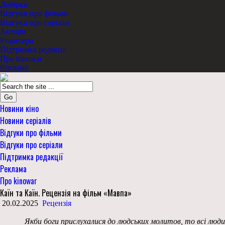
Добірки
Відгуки про фільми
Відгуки про серіали
Актори
Режисери
Підтримка редакції
Про kinowar
Реклама
Go
Новини кіно
Новини серіалів
Відгуки про фільми
Відгуки про серіали
Підтримка редакції
Реклама
Про kinowar
Каїн та Каїн. Рецензія на фільм «Мавпа»
20.02.2025
Рецензія
Якби боги прислухалися до людських молитов, то всі люди