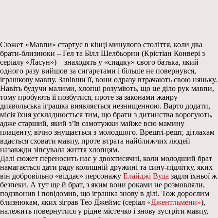
Сюжет «Мавпи» стартує в кінці минулого століття, коли два
брати-близнюки – Гел та Білл Шелбьорни (Крістіан Конвері з
серіалу «Ласун») – знаходять у «спадку» свого батька, який
одного разу вийшов за сигаретами і більше не повернувся,
іграшкову мавпу. Завівши її, вони одразу втрачають свою няньку.
Навіть будучи малими, хлопці розуміють, що це діло рук мавпи,
тому пробують її позбутися, проте за законами жанру
диявольська іграшка виявляється незнищенною. Варто додати,
місія їхня ускладнюється тим, що брати з дитинства ворогують,
адже старший, який з’їв самотужки майже всю мамину
плаценту, вічно знущається з молодшого. Врешті-решт, дітлахам
вдається сховати мавпу, проте втрата найближчих людей
назавжди зіпсувала життя хлопцям.
Далі сюжет переносить нас у двохтисячні, коли молодший брат
намагається дати раду колишній дружині та сину-підлітку, яких
він добровільно «віддає» персонажу
Елайджі Вуда
задля їхньої ж
безпеки. А тут ще й брат, з яким вони роками не розмовляли,
подзвонив і повідомив, що іграшка знову в ділі. Тож дорослим
близнюкам, яких зіграв Тео Джеймс (серіал
«Джентльмени»
),
належить повернутися у рідне містечко і знову зустріти мавпу,