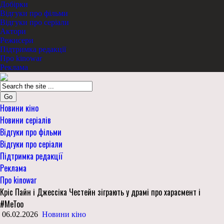
Добірки
Відгуки про фільми
Відгуки про серіали
Актори
Режисери
Підтримка редакції
Про kinowar
Реклама
Go
Новини кіно
Новини серіалів
Відгуки про фільми
Відгуки про серіали
Підтримка редакції
Реклама
Про kinowar
Кріс Пайн і Джессіка Честейн зіграють у драмі про харасмент і
#MeToo
06.02.2026
Новини кіно