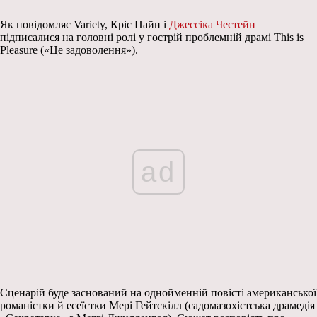
Як повідомляє Variety, Кріс Пайн і
Джессіка Честейн
підписалися на головні ролі у гострій проблемній драмі This is
Pleasure («Це задоволення»).
ad
Сценарій буде заснований на однойменній повісті американської
романістки й есеїстки Мері Гейтскілл (садомазохістська драмедія