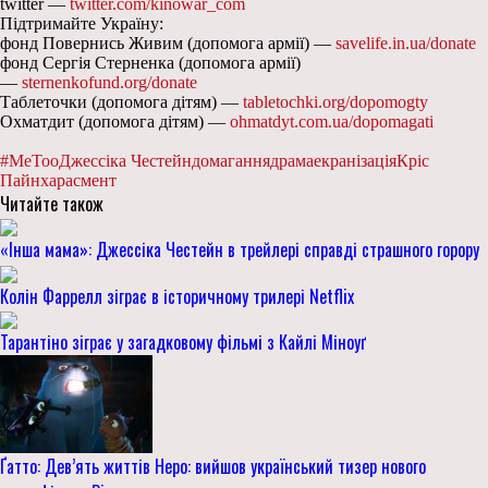
twitter —
twitter.com/kinowar_com
Підтримайте Україну:
фонд Повернись Живим (допомога армії) —
savelife.in.ua/donate
фонд Сергія Стерненка (допомога армії)
—
sternenkofund.org/donate
Таблеточки (допомога дітям) —
tabletochki.org/dopomogty
Охматдит (допомога дітям) —
ohmatdyt.com.ua/dopomagati
#MeToo
Джессіка Честейн
домагання
драма
екранізація
Кріс
Пайн
харасмент
Читайте також
«Інша мама»: Джессіка Честейн в трейлері справді страшного горору
Колін Фаррелл зіграє в історичному трилері Netflix
Тарантіно зіграє у загадковому фільмі з Кайлі Міноуґ
Ґатто: Дев’ять життів Неро: вийшов український тизер нового