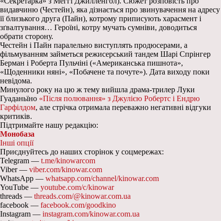
«Секретарка» з Меггі Джилленгол). Сюжет розповість про
видавчиню (Честейн), яка дізнається про звинувачення на адресу
її близького друга (Пайн), котрому приписують харасмент і
зґвалтування… Героїні, котру мучать сумніви, доводиться
обрати сторону.
Честейн і Пайн паралельно виступлять продюсерами, а
фільмуванням займеться режисерський тандем Шарі Спрінгер
Берман і Роберта Пульчіні («Американська пишнота»,
«Щоденники няні», «Побачене та почуте»). Дата виходу поки
невідома.
Минулого року на цю ж тему вийшла драма-трилер Луки
Гуаданьїно
«Після полювання» з Джулією Робертс і Ендрю
Гарфілдом
, але стрічка отримала переважно негативні відгуки
критиків.
Підтримайте нашу редакцію:
Монобаза
Інші опції
Приєднуйтесь до наших сторінок у соцмережах:
Telegram —
t.me/kinowarcom
Viber —
viber.com/kinowar.com
WhatsApp —
whatsapp.com/channel/kinowar.com
YouTube —
youtube.com/c/kinowar
threads —
threads.com/@kinowar.com.ua
facebook —
facebook.com/goodkino
Instagram —
instagram.com/kinowar.com.ua