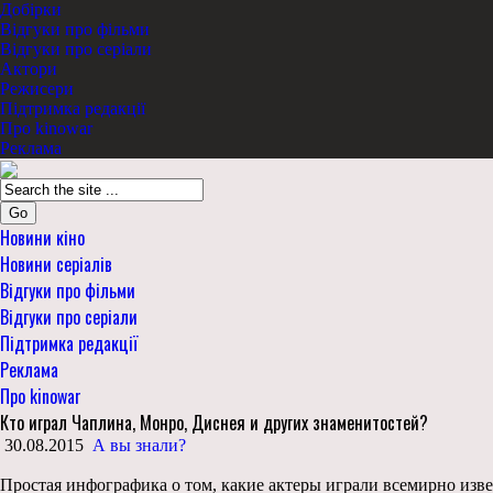
Добірки
Відгуки про фільми
Відгуки про серіали
Актори
Режисери
Підтримка редакції
Про kinowar
Реклама
Go
Новини кіно
Новини серіалів
Відгуки про фільми
Відгуки про серіали
Підтримка редакції
Реклама
Про kinowar
Кто играл Чаплина, Монро, Диснея и других знаменитостей?
30.08.2015
А вы знали?
Простая инфографика о том, какие актеры играли всемирно изве