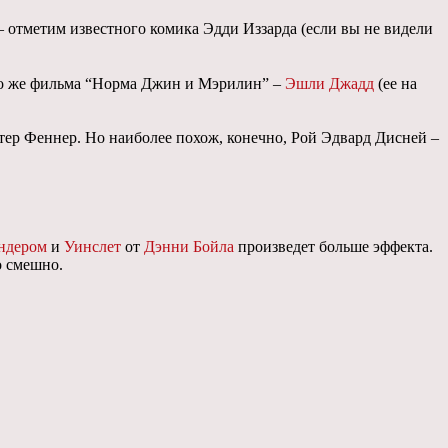
 – отметим известного комика Эдди Иззарда (если вы не видели
ого же фильма “Норма Джин и Мэрилин” –
Эшли Джадд
(ее на
тер Феннер. Но наиболее похож, конечно, Рой Эдвард Дисней –
ндером
и
Уинслет
от
Дэнни Бойла
произведет больше эффекта.
о смешно.