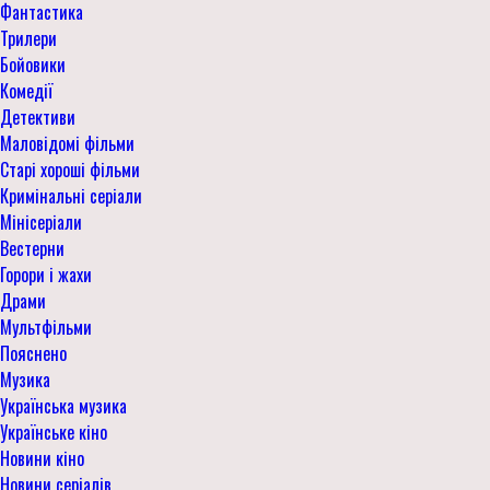
Фантастика
Трилери
Бойовики
Комедії
Детективи
Маловідомі фільми
Старі хороші фільми
Кримінальні серіали
Мінісеріали
Вестерни
Горори і жахи
Драми
Мультфільми
Пояснено
Музика
Українська музика
Українське кіно
Новини кіно
Новини серіалів