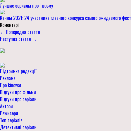
Лучшие сериалы про тюрьму
Канны 2021: 24 участника главного конкурса самого ожидаемого фес
Коментарі
← Попередня стаття
Наступна стаття →
Підтримка редакції
Реклама
Про kinowar
Відгуки про фільми
Відгуки про серіали
Актори
Режисери
Топ серіалів
Детективні серіали