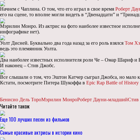
Начнем с Чаплина. О том, что его играл в свое время
Роберт Да
его на сцене, то вполне могли видеть в “Двенадцати” и “Тринад
Мэрилин Монро. Из актрис на фото наиболее известное иcполн
инфографике нет).
Уолт Дисней. Буквально два года назад за его роль взялся
Том Х
ведь это племянник Уолта.
Два наиболее известных исполнителя роли Че – Омар Шариф и 
И наконец – Стив Джобс.
Все слышали о том, что Эштон Катчер сыграл Джобса, но мало к
Кстати, посмотрите Питера Шукоффа в
Epic Rap Battle of History
Бенисио Дель Торо
Мэрилин Монро
Роберт Дауни-младший
Стив
Читайте також
Еще 100 лучших песен из фильмов
Самые красивые актрисы в истории кино