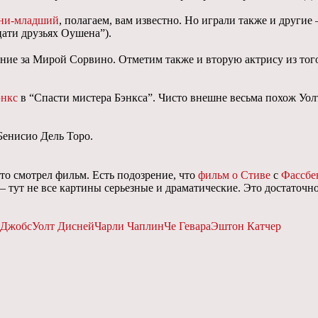
уни-младший
, полагаем, вам известно. Но играли также и другие
цати друзьях Оушена”).
ение за Мирой Сорвино. Отметим также и вторую актрису из т
энкс
в “Спасти мистера Бэнкса”. Чисто внешне весьма похож Уол
Бенисио Дель Торо.
то смотрел фильм. Есть подозрение, что
фильм о Стиве
с
Фассбе
– тут не все картины серьезные и драматические. Это достаточн
 Джобс
Уолт Дисней
Чарли Чаплин
Че Гевара
Эштон Катчер