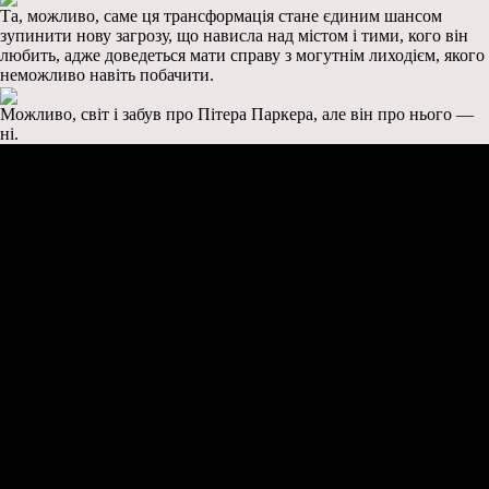
Та, можливо, саме ця трансформація стане єдиним шансом
зупинити нову загрозу, що нависла над містом і тими, кого він
любить, адже доведеться мати справу з могутнім лиходієм, якого
неможливо навіть побачити.
Можливо, світ і забув про Пітера Паркера, але він про нього —
ні.