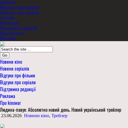
Добірки
Відгуки про фільми
Відгуки про серіали
Актори
Режисери
Підтримка редакції
Про kinowar
Реклама
Go
Новини кіно
Новини серіалів
Відгуки про фільми
Відгуки про серіали
Підтримка редакції
Реклама
Про kinowar
Людина-павук: Абсолютно новий день. Новий український трейлер
23.06.2026
Новини кіно
,
Трейлер