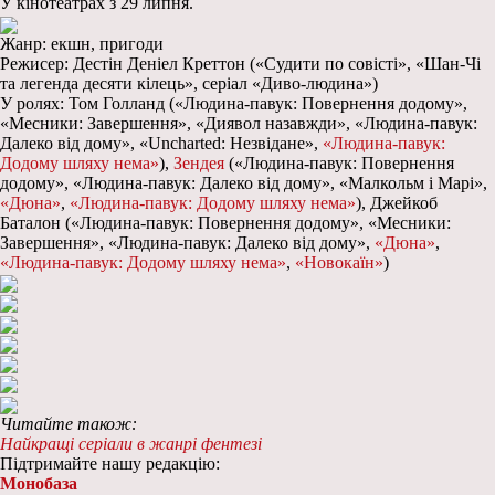
У кінотеатрах з 29 липня.
Жанр: екшн, пригоди
Режисер: Дестін Деніел Креттон («Судити по совісті», «Шан-Чі
та легенда десяти кілець», серіал «Диво-людина»)
У ролях: Том Голланд («Людина-павук: Повернення додому»,
«Месники: Завершення», «Диявол назавжди», «Людина-павук:
Далеко від дому», «Uncharted: Незвідане»,
«Людина-павук:
Додому шляху нема»
),
Зендея
(«Людина-павук: Повернення
додому», «Людина-павук: Далеко від дому», «Малкольм і Марі»,
«Дюна»
,
«Людина-павук: Додому шляху нема»
), Джейкоб
Баталон («Людина-павук: Повернення додому», «Месники:
Завершення», «Людина-павук: Далеко від дому»,
«Дюна»
,
«Людина-павук: Додому шляху нема»
,
«Новокаїн»
)
Читайте також:
Найкращі серіали в жанрі фентезі
Підтримайте нашу редакцію:
Монобаза