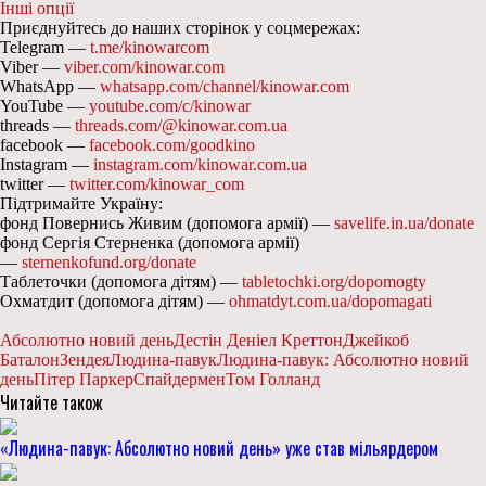
Інші опції
Приєднуйтесь до наших сторінок у соцмережах:
Telegram —
t.me/kinowarcom
Viber —
viber.com/kinowar.com
WhatsApp —
whatsapp.com/channel/kinowar.com
YouTube —
youtube.com/c/kinowar
threads —
threads.com/@kinowar.com.ua
facebook —
facebook.com/goodkino
Instagram —
instagram.com/kinowar.com.ua
twitter —
twitter.com/kinowar_com
Підтримайте Україну:
фонд Повернись Живим (допомога армії) —
savelife.in.ua/donate
фонд Сергія Стерненка (допомога армії)
—
sternenkofund.org/donate
Таблеточки (допомога дітям) —
tabletochki.org/dopomogty
Охматдит (допомога дітям) —
ohmatdyt.com.ua/dopomagati
Абсолютно новий день
Дестін Деніел Креттон
Джейкоб
Баталон
Зендея
Людина-павук
Людина-павук: Абсолютно новий
день
Пітер Паркер
Спайдермен
Том Голланд
Читайте також
«Людина-павук: Абсолютно новий день» уже став мільярдером