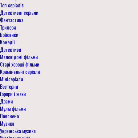
Топ серіалів
Детективні серіали
Фантастика
Трилери
Бойовики
Комедії
Детективи
Маловідомі фільми
Старі хороші фільми
Кримінальні серіали
Мінісеріали
Вестерни
Горори і жахи
Драми
Мультфільми
Пояснено
Музика
Українська музика