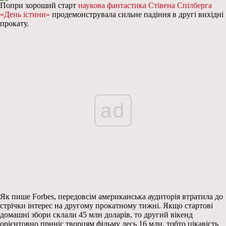
Попри хороший старт
наукова фантастика Стівена Спілберга
«День істини»
продемонструвала сильне падіння в другі вихідні
прокату.
ad
Як пише Forbes, передовсім американська аудиторія втратила до
стрічки інтерес на другому прокатному тижні. Якщо стартові
домашні збори склали 45 млн доларів, то другий вікенд
орієнтовно приніс творцям фільму десь 16 млн, тобто цікавість