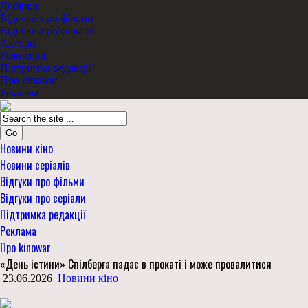
Добірки
Відгуки про фільми
Відгуки про серіали
Актори
Режисери
Підтримка редакції
Про kinowar
Реклама
Go
Новини кіно
Новини серіалів
Відгуки про фільми
Відгуки про серіали
Підтримка редакції
Реклама
Про kinowar
«День істини» Спілберга падає в прокаті і може провалитися
23.06.2026
Новини кіно