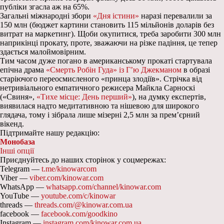
публіки згасла аж на 65%.
Загальні міжнародні збори
«Дня істини»
наразі перевалили за
150 млн (бюджет картини становить 115 мільйонів доларів без
витрат на маркетинг). Щоби окупитися, треба заробити 300 млн
наприкінці прокату, проте, зважаючи на різке падіння, це тепер
здається малоймовірним.
Тим часом дуже погано в американському прокаті стартувала
епічна драма
«Смерть Робін Гуда» із Г’ю Джекманом
в образі
старіючого переосмисленого «принца злодіїв». Стрічка від
нетривіального емпатичного режисера Майкла Сарноскі
(«Свиня»,
«Тихе місце: День перший»
), на думку експертів,
виявилася надто медитативною та нішевою для широкого
глядача, тому і зібрала лише мізерні 2,5 млн за прем’єрний
вікенд.
Підтримайте нашу редакцію:
Монобаза
Інші опції
Приєднуйтесь до наших сторінок у соцмережах:
Telegram —
t.me/kinowarcom
Viber —
viber.com/kinowar.com
WhatsApp —
whatsapp.com/channel/kinowar.com
YouTube —
youtube.com/c/kinowar
threads —
threads.com/@kinowar.com.ua
facebook —
facebook.com/goodkino
Instagram —
instagram.com/kinowar.com.ua