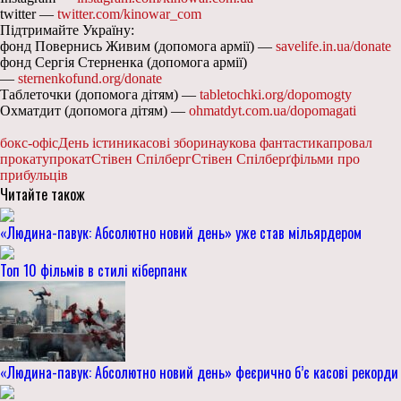
twitter —
twitter.com/kinowar_com
Підтримайте Україну:
фонд Повернись Живим (допомога армії) —
savelife.in.ua/donate
фонд Сергія Стерненка (допомога армії)
—
sternenkofund.org/donate
Таблеточки (допомога дітям) —
tabletochki.org/dopomogty
Охматдит (допомога дітям) —
ohmatdyt.com.ua/dopomagati
бокс-офіс
День істини
касові збори
наукова фантастика
провал
прокату
прокат
Стівен Спілберг
Стівен Спілберґ
фільми про
прибульців
Читайте також
«Людина-павук: Абсолютно новий день» уже став мільярдером
Топ 10 фільмів в стилі кіберпанк
«Людина-павук: Абсолютно новий день» феєрично б’є касові рекорди