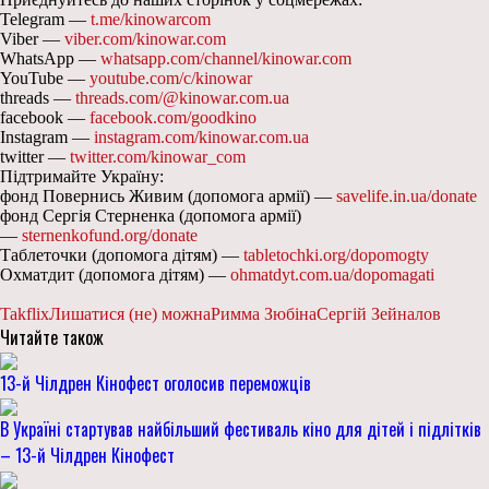
Telegram —
t.me/kinowarcom
Viber —
viber.com/kinowar.com
WhatsApp —
whatsapp.com/channel/kinowar.com
YouTube —
youtube.com/c/kinowar
threads —
threads.com/@kinowar.com.ua
facebook —
facebook.com/goodkino
Instagram —
instagram.com/kinowar.com.ua
twitter —
twitter.com/kinowar_com
Підтримайте Україну:
фонд Повернись Живим (допомога армії) —
savelife.in.ua/donate
фонд Сергія Стерненка (допомога армії)
—
sternenkofund.org/donate
Таблеточки (допомога дітям) —
tabletochki.org/dopomogty
Охматдит (допомога дітям) —
ohmatdyt.com.ua/dopomagati
Takflix
Лишатися (не) можна
Римма Зюбіна
Сергій Зейналов
Читайте також
13-й Чілдрен Кінофест оголосив переможців
В Україні стартував найбільший фестиваль кіно для дітей і підлітків
– 13-й Чілдрен Кінофест