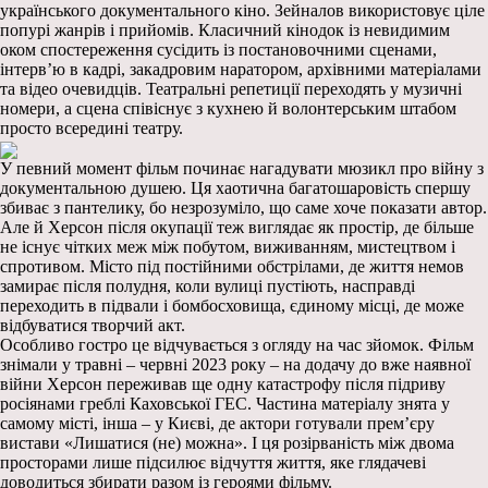
українського документального кіно. Зейналов використовує ціле
попурі жанрів і прийомів. Класичний кінодок із невидимим
оком спостереження сусідить із постановочними сценами,
інтерв’ю в кадрі, закадровим наратором, архівними матеріалами
та відео очевидців. Театральні репетиції переходять у музичні
номери, а сцена співіснує з кухнею й волонтерським штабом
просто всередині театру.
У певний момент фільм починає нагадувати мюзикл про війну з
документальною душею. Ця хаотична багатошаровість спершу
збиває з пантелику, бо незрозуміло, що саме хоче показати автор.
Але й Херсон після окупації теж виглядає як простір, де більше
не існує чітких меж між побутом, виживанням, мистецтвом і
спротивом. Місто під постійними обстрілами, де життя немов
замирає після полудня, коли вулиці пустіють, насправді
переходить в підвали і бомбосховища, єдиному місці, де може
відбуватися творчий акт.
Особливо гостро це відчувається з огляду на час зйомок. Фільм
знімали у травні – червні 2023 року – на додачу до вже наявної
війни Херсон переживав ще одну катастрофу після підриву
росіянами греблі Каховської ГЕС. Частина матеріалу знята у
самому місті, інша – у Києві, де актори готували прем’єру
вистави «Лишатися (не) можна». І ця розірваність між двома
просторами лише підсилює відчуття життя, яке глядачеві
доводиться збирати разом із героями фільму.