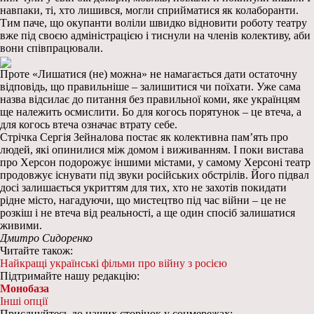
навпаки, ті, хто лишився, могли сприйматися як колаборанти.
Тим паче, що окупанти воліли швидко відновити роботу театру
вже під своєю адміністрацією і тиснули на членів колективу, аби
вони співпрацювали.
Проте «Лишатися (не) можна» не намагається дати остаточну
відповідь, що правильніше – залишитися чи поїхати. Уже сама
назва відсилає до питання без правильної коми, яке українцям
ще належить осмислити. Бо для когось порятунок – це втеча, а
для когось втеча означає втрату себе.
Стрічка Сергія Зейналова постає як колективна пам’ять про
людей, які опинилися між домом і виживанням. І поки вистава
про Херсон подорожує іншими містами, у самому Херсоні театр
продовжує існувати під звуки російських обстрілів. Його підвал
досі залишається укриттям для тих, хто не захотів покидати
рідне місто, нагадуючи, що мистецтво під час війни – це не
розкіш і не втеча від реальності, а ще один спосіб залишатися
живими.
Дмитро Сидоренко
Читайте також:
Найкращі українські фільми про війну з росією
Підтримайте нашу редакцію:
Монобаза
Інші опції
Приєднуйтесь до наших сторінок у соцмережах: