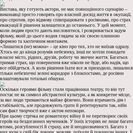
Вистава, яку готують актори, не має повноцінного сценарію –
виконавці просто говорять про власний досвід життя в окупації,
про спротив, про відмову співпрацювати з росіянами, про страх
евакуації й рішення залишатися до останнього. У цей момент,
коли людям просто дають висловитися, і розкривається задум
фільму, який до цього водив глядача за ніс своєю плинною
формою та хаотичним монтажем.
«Лишатися (не) можна» – це кіно про тих, хто не виїхав одразу.
Хтось не до кінця розумів небезпеку, інші не хотіли покидати
власне місто, рідних, друзів, роботу чи звичне життя. Багатьох
тримав страх, що повернення вже ніколи не буде, або надія, що
все обійдеться. А коли рішення їхати все ж приходило, лишалися
тільки небезпечні зелені коридори з блокпостами, де росіяни
влаштовували тотальні обшуки.
Оскільки героями фільму стали працівники театру, то він тут
постає не як символ абстрактної культури, а як конкретне місце,
за яке люди тримаються майже фізично. Вони втрачають дім і
стабільність, але продовжують грати й репетирувати так, ніби
сам факт творчості вже є актом непокори.
При цьому стрічка не романтизує війну й не перетворює своїх
героїв на бездоганних мучеників. У їхніх історіях не лише багато
втоми, розгубленості й страху, але й неоднозначності. Багато з
них чули у свій бік докори, мовляв, поїхали й покинули інших. І