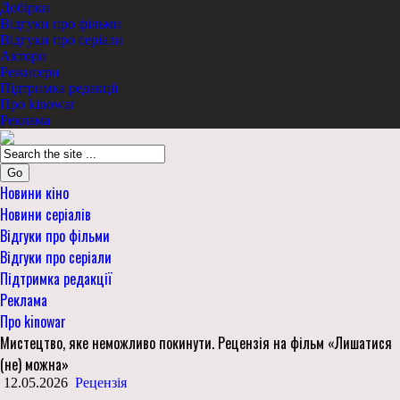
Добірки
Відгуки про фільми
Відгуки про серіали
Актори
Режисери
Підтримка редакції
Про kinowar
Реклама
Go
Новини кіно
Новини серіалів
Відгуки про фільми
Відгуки про серіали
Підтримка редакції
Реклама
Про kinowar
Мистецтво, яке неможливо покинути. Рецензія на фільм «Лишатися
(не) можна»
12.05.2026
Рецензія