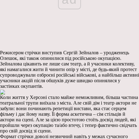
Режисером стрічки виступив Сергій Зейналов – уродженець
Олешок, які також опинилися під російською окупацією.
Зейналова цікавить не лише сам театр, а й учасники колективу,
які намагалися жити й чинити опір у місті, де будь-який протест
супроводжували озброєні російські військові, а найбільш активні
учасники акцій після обшуків дуже швидко опинялися у
застінках окупантів.
Коли життя у Херсоні стало майже неможливим, більша частина
театральної трупи виїхала з міста. Але свій дім і театр актори не
забули: вони починають репетиції вистави, яка стає серцем
фільму і дає йому назву. Її форма аскетична – сім стільців й
актори на сцені. Але за цією простотою стоїть досвід людей, які
пройшли через окупацію та/або втечу, і тепер фактично свідчать
про свій досвід зі сцени.
Формат стрічки доволі незвичний навіть у межах сучасного