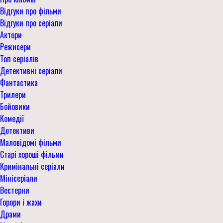
Відгуки про фільми
Відгуки про серіали
Актори
Режисери
Топ серіалів
Детективні серіали
Фантастика
Трилери
Бойовики
Комедії
Детективи
Маловідомі фільми
Старі хороші фільми
Кримінальні серіали
Мінісеріали
Вестерни
Горори і жахи
Драми