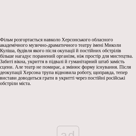
Фільм розгортається навколо Херсонського обласного
академічного музично-драматичного театру імені Миколи
Куліша, будівля якого після окупації й постійних обстрілів
більше нагадує поранений організм, ніж простір для мистецтва.
Забиті вікна, укриття в підвалі й гуманітарний штаб замість
сцени. Але театр не помирає, а змінює форму існування. Після
деокупації Херсона трупа відновила роботу, щоправда, тепер
вистави доводиться грати в укритті через постійні російські
обстріли міста.
ad