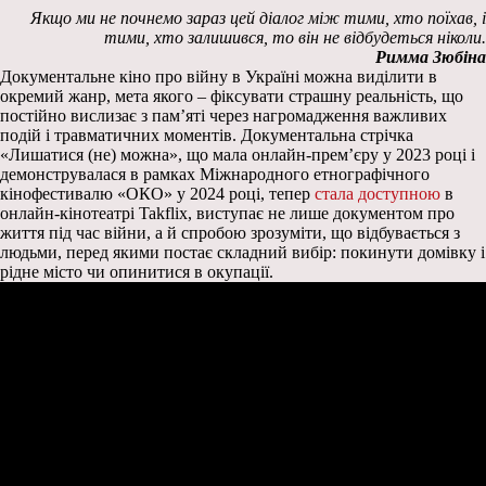
Якщо ми не почнемо зараз цей діалог між тими, хто поїхав, і
тими, хто залишився, то він не відбудеться ніколи.
Римма Зюбіна
Документальне кіно про війну в Україні можна виділити в
окремий жанр, мета якого – фіксувати страшну реальність, що
постійно вислизає з пам’яті через нагромадження важливих
подій і травматичних моментів. Документальна стрічка
«Лишатися (не) можна», що мала онлайн-прем’єру у 2023 році і
демонструвалася в рамках Міжнародного етнографічного
кінофестивалю «ОКО» у 2024 році, тепер
стала доступною
в
онлайн-кінотеатрі Takflix, виступає не лише документом про
життя під час війни, а й спробою зрозуміти, що відбувається з
людьми, перед якими постає складний вибір: покинути домівку і
рідне місто чи опинитися в окупації.