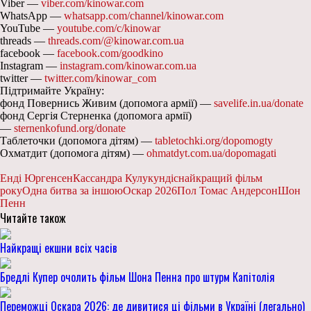
Viber —
viber.com/kinowar.com
WhatsApp —
whatsapp.com/channel/kinowar.com
YouTube —
youtube.com/c/kinowar
threads —
threads.com/@kinowar.com.ua
facebook —
facebook.com/goodkino
Instagram —
instagram.com/kinowar.com.ua
twitter —
twitter.com/kinowar_com
Підтримайте Україну:
фонд Повернись Живим (допомога армії) —
savelife.in.ua/donate
фонд Сергія Стерненка (допомога армії)
—
sternenkofund.org/donate
Таблеточки (допомога дітям) —
tabletochki.org/dopomogty
Охматдит (допомога дітям) —
ohmatdyt.com.ua/dopomagati
Енді Юргенсен
Кассандра Кулукундіс
найкращий фільм
року
Одна битва за іншою
Оскар 2026
Пол Томас Андерсон
Шон
Пенн
Читайте також
Найкращі екшни всіх часів
Бредлі Купер очолить фільм Шона Пенна про штурм Капітолія
Переможці Оскара 2026: де дивитися ці фільми в Україні (легально)