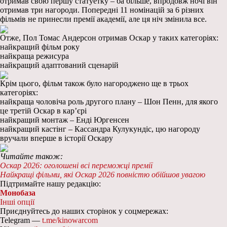
отримав свою першу статуетку – ба більше, впродовж ночі він
отримав три нагороди. Попередні 11 номінацій за 6 різних
фільмів не принесли премії академії, але ця ніч змінила все.
Отже, Пол Томас Андерсон отримав Оскар у таких категоріях:
найкращий фільм року
найкраща режисура
найкращий адаптований сценарій
Крім цього, фільм також було нагороджено ще в трьох
категоріях:
найкраща чоловіча роль другого плану – Шон Пенн, для якого
це третій Оскар в кар’єрі
найкращий монтаж – Енді Юргенсен
найкращий кастінг – Кассандра Кулукундіс, цю нагороду
вручали вперше в історії Оскару
Читайте також:
Оскар 2026: оголошені всі переможці премії
Найкращі фільми, які Оскар 2026 повністю обійшов увагою
Підтримайте нашу редакцію:
Монобаза
Інші опції
Приєднуйтесь до наших сторінок у соцмережах:
Telegram —
t.me/kinowarcom