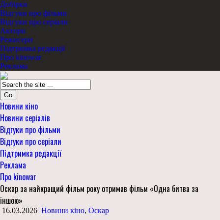
Добірки
Відгуки про фільми
Відгуки про серіали
Актори
Режисери
Підтримка редакції
Про kinowar
Реклама
Go
Новини кіно
Новини серіалів
Відгуки про фільми
Відгуки про серіали
Підтримка редакції
Реклама
Про kinowar
Оскар за найкращий фільм року отримав фільм «Одна битва за
іншою»
16.03.2026
Новини кіно
,
Оскар