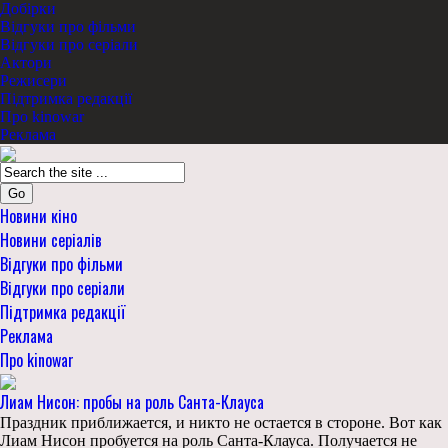
Добірки
Відгуки про фільми
Відгуки про серіали
Актори
Режисери
Підтримка редакції
Про kinowar
Реклама
Go
Новини кіно
Новини серіалів
Відгуки про фільми
Відгуки про серіали
Підтримка редакції
Реклама
Про kinowar
Лиам Нисон: пробы на роль Санта-Клауса
Праздник приближается, и никто не остается в стороне. Вот как
Лиам Нисон пробуется на роль Санта-Клауса. Получается не