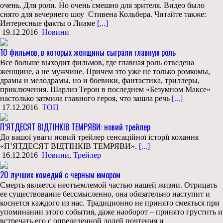
очень. Для роли. Но очень смешно для зрителя. Видео было
снято для вечернего шоу Стивена Кольбера. Читайте также:
Интересные факты о Лиаме
[...]
19.12.2016
Новини
10 фильмов, в которых женщины сыграли главную роль
Все больше выходит фильмов, где главная роль отведена
женщине, а не мужчине. Причем это уже не только ромкомы,
драмы и мелодрамы, но и боевики, фантастика, триллеры,
приключения. Шарлиз Терон в последнем «Безумном Максе»
настолько затмила главного героя, что зашла речь
[...]
17.12.2016
ТОП
П’ЯТДЕСЯТ ВІДТІНКІВ ТЕМРЯВИ: новий трейлер
До вашої уваги новий трейлер сенсаційної історії кохання
«П’ЯТДЕСЯТ ВІДТІНКІВ ТЕМРЯВИ».
[...]
16.12.2016
Новини
,
Трейлер
20 лучших комедий с черным юмором
Смерть является неотъемлемой частью нашей жизни. Отрицать
ее существование бессмысленно, она обязательно наступит и
коснется каждого из нас. Традиционно не принято смеяться при
упоминании этого события, даже наоборот – принято грустить и
встречать его с определенной долей почтения и