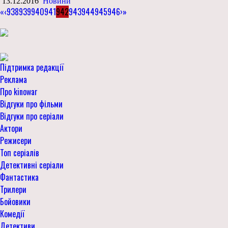
13.12.2016
Новини
«
‹
938
939
940
941
942
943
944
945
946
›
»
Підтримка редакції
Реклама
Про kinowar
Відгуки про фільми
Відгуки про серіали
Актори
Режисери
Топ серіалів
Детективні серіали
Фантастика
Трилери
Бойовики
Комедії
Детективи