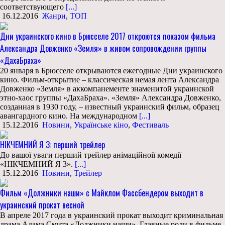
соответствующего
[...]
16.12.2016
Жанри
,
ТОП
Дни украинского кино в Брюсселе 2017 откроются показом фильма
Александра Довженко «Земля» в живом сопровождении группы
«ДахаБраха»
20 января в Брюсселе открываются ежегодные Дни украинского
кино. Фильм-открытие – классическая немая лента Александра
Довженко «Земля» в аккомпанементе знаменитой украинской
этно-хаос группы «ДахаБраха». «Земля» Александра Довженко,
созданная в 1930 году, – известный украинский фильм, образец
авангардного кино. На международном
[...]
15.12.2016
Новини
,
Українське кіно
,
Фестиваль
НІКЧЕМНИЙ Я 3: перший трейлер
До вашої уваги перший трейлер анімаційноії комедії
«НІКЧЕМНИЙ Я 3».
[...]
15.12.2016
Новини
,
Трейлер
Фильм «Должники наши» с Майклом Фассбендером выходит в
украинский прокат весной
В апреле 2017 года в украинский прокат выходит криминальная
драма Адама Смита «Должники наши». Главные роли в фильме