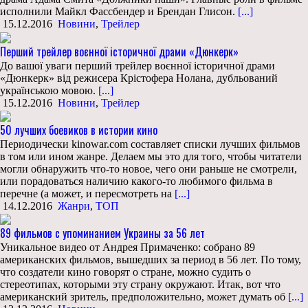
исполнили Майкл Фассбендер и Брендан Глисон.
[...]
15.12.2016
Новини
,
Трейлер
Перший трейлер воєнної історичної драми «Дюнкерк»
До вашої уваги перший трейлер воєнної історичної драми
«Дюнкерк» від режисера Крістофера Нолана, дубльований
українською мовою.
[...]
15.12.2016
Новини
,
Трейлер
50 лучших боевиков в истории кино
Периодически kinowar.com составляет списки лучших фильмов
в том или ином жанре. Делаем мы это для того, чтобы читатели
могли обнаружить что-то новое, чего они раньше не смотрели,
или порадоваться наличию какого-то любимого фильма в
перечне (а может, и пересмотреть на
[...]
14.12.2016
Жанри
,
ТОП
89 фильмов с упоминанием Украины за 56 лет
Уникальное видео от Андрея Примаченко: собрано 89
американских фильмов, вышедших за период в 56 лет. По тому,
что создатели кино говорят о стране, можно судить о
стереотипах, которыми эту страну окружают. Итак, вот что
американский зритель, предположительно, может думать об
[...]