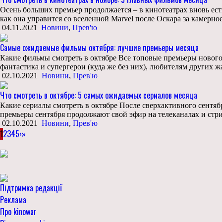
Осень больших премьер продолжается – в кинотеатрах вновь ест
как она управится со вселенной Marvel после Оскара за камерно
04.11.2021
Новини
,
Прев'ю
Самые ожидаемые фильмы октября: лучшие премьеры месяца
Какие фильмы смотреть в октябре Все топовые премьеры нового с
фантастика и супергерои (куда же без них), любителям других 
02.10.2021
Новини
,
Прев'ю
Что смотреть в октябре: 5 самых ожидаемых сериалов месяца
Какие сериалы смотреть в октябре После сверхактивного сентябр
премьеры сентября продолжают свой эфир на телеканалах и стр
02.10.2021
Новини
,
Прев'ю
1
2
3
4
5
›
»
Підтримка редакції
Реклама
Про kinowar