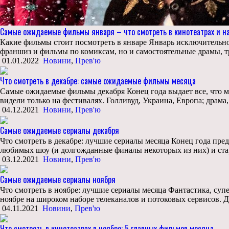
Самые ожидаемые фильмы января – что смотреть в кинотеатрах и на
Какие фильмы стоит посмотреть в январе Январь исключительно 
франшиз и фильмы по комиксам, но и самостоятельные драмы, 
01.01.2022
Новини
,
Прев'ю
Что смотреть в декабре: самые ожидаемые фильмы месяца
Самые ожидаемые фильмы декабря Конец года выдает все, что м
видели только на фестивалях. Голливуд, Украина, Европа; драма
04.12.2021
Новини
,
Прев'ю
Самые ожидаемые сериалы декабря
Что смотреть в декабре: лучшие сериалы месяца Конец года пр
любимых шоу (и долгожданные финалы некоторых из них) и ста
03.12.2021
Новини
,
Прев'ю
Самые ожидаемые сериалы ноября
Что смотреть в ноябре: лучшие сериалы месяца Фантастика, суп
ноябре на широком наборе телеканалов и потоковых сервисов. Д
04.11.2021
Новини
,
Прев'ю
Что смотреть в кинотеатрах в ноябре: 5 главных фильмов месяца