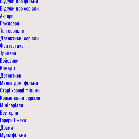
Відгуки про фільми
Відгуки про серіали
Актори
Режисери
Топ серіалів
Детективні серіали
Фантастика
Трилери
Бойовики
Комедії
Детективи
Маловідомі фільми
Старі хороші фільми
Кримінальні серіали
Мінісеріали
Вестерни
Горори і жахи
Драми
Мультфільми