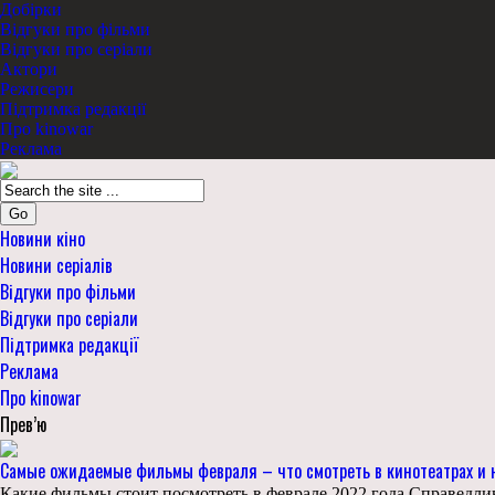
Добірки
Відгуки про фільми
Відгуки про серіали
Актори
Режисери
Підтримка редакції
Про kinowar
Реклама
Go
Новини кіно
Новини серіалів
Відгуки про фільми
Відгуки про серіали
Підтримка редакції
Реклама
Про kinowar
Прев’ю
Самые ожидаемые фильмы февраля – что смотреть в кинотеатрах и 
Какие фильмы стоит посмотреть в феврале 2022 года Справедливо