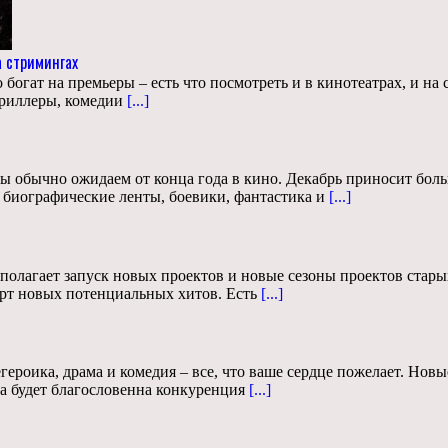
 стримингах
богат на премьеры – есть что посмотреть и в кинотеатрах, и на
триллеры, комедии
[...]
ы обычно ожидаем от конца года в кино. Декабрь приносит боль
, биографические ленты, боевики, фантастика и
[...]
едполагает запуск новых проектов и новые сезоны проектов ста
рт новых потенциальных хитов. Есть
[...]
егероика, драма и комедия – все, что ваше сердце пожелает. Но
а будет благословенна конкуренция
[...]