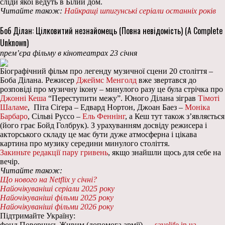
сліди якої ведуть в Білий дом.
Читайте також:
Найкращі шпигунські серіали останніх років
Боб Ділан: Цілковитий незнайомець (Повна невідомість) (A Complete
Unknown)
прем’єра фільму в кінотеатрах 23 січня
Біографічний фільм про легенду музичної сцени 20 століття –
Боба Ділана. Режисер
Джеймс Менголд
вже звертався до
розповіді про музичну ікону – минулого разу це була стрічка про
Джонні Кеша
“Переступити межу”. Юного Ділана зіграв
Тімоті
Шаламе
, Піта Сіґера – Едвард Нортон, Джоан Баез –
Моніка
Барбаро
, Сільві Руссо –
Ель Феннінг
, а Кеш тут також з’являється
(його грає Бойд Голбрук). З урахуванням досвіду режисера і
акторського складу це має бути дуже атмосферна і цікава
картина про музику середини минулого століття.
Закиньте редакції пару гривень
, якщо знайшли щось для себе на
вечір.
Читайте також:
Що нового на Netflix у січні?
Найочікуваніші серіали 2025 року
Найочікуваніші фільми 2025 року
Найочікуваніші фільми 2026 року
Підтримайте Україну:
фонд Повернись Живим (допомога армії) —
savelife.in.ua