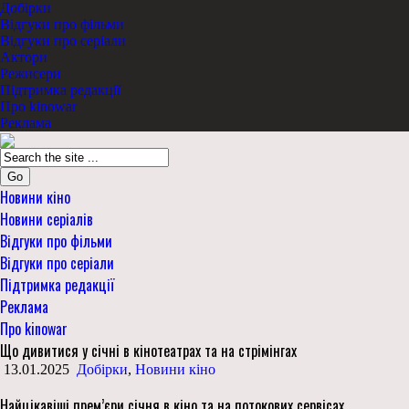
Добірки
Відгуки про фільми
Відгуки про серіали
Актори
Режисери
Підтримка редакції
Про kinowar
Реклама
Go
Новини кіно
Новини серіалів
Відгуки про фільми
Відгуки про серіали
Підтримка редакції
Реклама
Про kinowar
Що дивитися у січні в кінотеатрах та на стрімінгах
13.01.2025
Добірки
,
Новини кіно
Найцікавіші прем’єри січня в кіно та на потокових сервісах