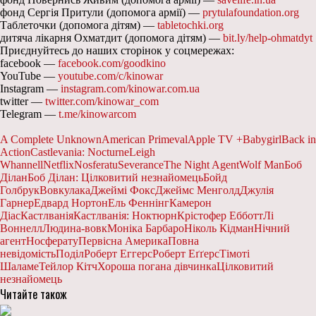
фонд Сергія Притули (допомога армії) —
prytulafoundation.org
Таблеточки (допомога дітям) —
tabletochki.org
дитяча лікарня Охматдит (допомога дітям) —
bit.ly/help-ohmatdyt
Приєднуйтесь до наших сторінок у соцмережах:
facebook —
facebook.com/goodkino
YouTube —
youtube.com/c/kinowar
Instagram —
instagram.com/kinowar.com.ua
twitter —
twitter.com/kinowar_com
Telegram —
t.me/kinowarcom
A Complete Unknown
American Primeval
Apple TV +
Babygirl
Back in
Action
Castlevania: Nocturne
Leigh
Whannell
Netflix
Nosferatu
Severance
The Night Agent
Wolf Man
Боб
Ділан
Боб Ділан: Цілковитий незнайомець
Бойд
Голбрук
Вовкулака
Джеймі Фокс
Джеймс Менголд
Джулія
Гарнер
Едвард Нортон
Ель Феннінг
Камерон
Діас
Кастлванія
Кастлванія: Ноктюрн
Крістофер Ебботт
Лі
Воннелл
Людина-вовк
Моніка Барбаро
Ніколь Кідман
Нічний
агент
Носферату
Первісна Америка
Повна
невідомість
Поділ
Роберт Еггерс
Роберт Еґґерс
Тімоті
Шаламе
Тейлор Кітч
Хороша погана дівчинка
Цілковитий
незнайомець
Читайте також