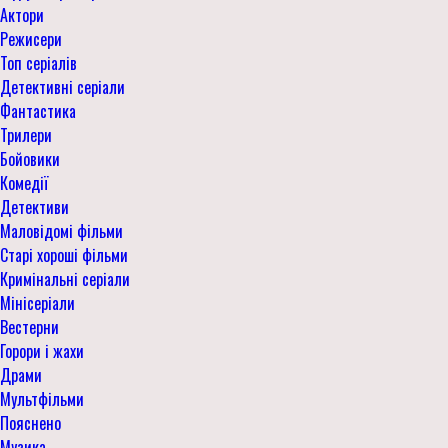
Актори
Режисери
Топ серіалів
Детективні серіали
Фантастика
Трилери
Бойовики
Комедії
Детективи
Маловідомі фільми
Старі хороші фільми
Кримінальні серіали
Мінісеріали
Вестерни
Горори і жахи
Драми
Мультфільми
Пояснено
Музика