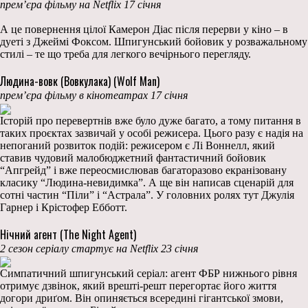
прем’єра фільму на Netflix 17 січня
А це повернення цілої Камерон Діас після перерви у кіно – в
дуеті з Джеймі Фоксом. Шпигунський бойовик у розважальному
стилі – те що треба для легкого вечірнього перегляду.
Людина-вовк (Вовкулака) (Wolf Man)
прем’єра фільму в кінотеатрах 17 січня
Історій про перевертнів вже було дуже багато, а тому питання в
таких проєктах зазвичай у особі режисера. Цього разу є надія на
непоганий розвиток подій: режисером є Лі Воннелл, який
ставив чудовий малобюджетний фантастичний бойовик
“Апгрейд” і вже переосмислював багаторазово екранізовану
класику “Людина-невидимка”. А ще він написав сценарій для
сотні частин “Піли” і “Астрала”. У головних ролях тут Джулія
Гарнер і Крістофер Ебботт.
Нічний агент (The Night Agent)
2 сезон серіалу стартує на Netflix 23 січня
Симпатичний шпигунський серіал: агент ФБР нижнього рівня
отримує дзвінок, який врешті-решт перегортає його життя
догори дриґом. Він опиняється всередині гігантської змови,