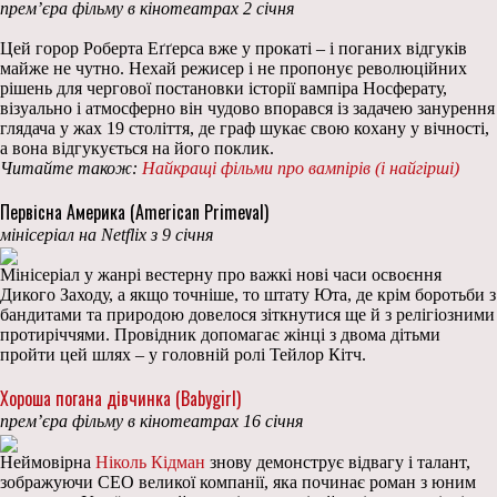
прем’єра фільму в кінотеатрах 2 січня
Цей горор Роберта Еґґерса вже у прокаті – і поганих відгуків
майже не чутно. Нехай режисер і не пропонує революційних
рішень для чергової постановки історії вампіра Носферату,
візуально і атмосферно він чудово впорався із задачею занурення
глядача у жах 19 століття, де граф шукає свою кохану у вічності,
а вона відгукується на його поклик.
Читайте також:
Найкращі фільми про вампірів (і найгірші)
Первісна Америка (American Primeval)
мінісеріал на Netflix з 9 січня
Мінісеріал у жанрі вестерну про важкі нові часи освоєння
Дикого Заходу, а якщо точніше, то штату Юта, де крім боротьби з
бандитами та природою довелося зіткнутися ще й з релігіозними
протиріччями. Провідник допомагає жінці з двома дітьми
пройти цей шлях – у головній ролі Тейлор Кітч.
Хороша погана дівчинка (Babygirl)
прем’єра фільму в кінотеатрах 16 січня
Неймовірна
Ніколь Кідман
знову демонструє відвагу і талант,
зображуючи CEO великої компанії, яка починає роман з юним