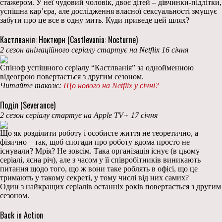
стажером. У неї чудовий чоловік, двоє дітей – дівчинки-підлітки,
успішна кар’єра, але дослідження власної сексуальності змушує
забути про це все в одну мить. Куди приведе цей шлях?
Кастлванія: Ноктюрн (Castlevania: Nocturne)
2 сезон анімаційного серіалу стартує на Netflix 16 січня
Спіноф успішного серіалу “Кастлванія” за однойменною
відеогрою повертається з другим сезоном.
Читайте також:
Що нового на Netflix у січні?
Поділ (Severance)
2 сезон серіалу стартує на Apple TV+ 17 січня
Що як розділити роботу і особисте життя не теоретично, а
фізично – так, щоб спогади про роботу вдома просто не
існували? Мрія? Не зовсім. Така організація існує (в цьому
серіалі, ясна річ), але з часом у її співробітників виникають
питання щодо того, що ж вони таке роблять в офісі, що це
тримають у такому секреті, у тому числі від них самих?
Один з найкращих серіалів останніх років повертається з другим
сезоном.
Back in Action