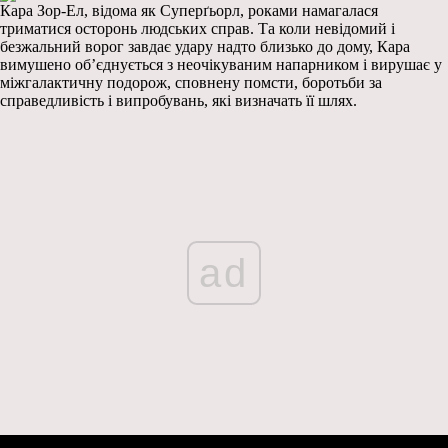
Кара Зор-Ел, відома як Суперґьорл, роками намагалася
триматися осторонь людських справ. Та коли невідомий і
безжальний ворог завдає удару надто близько до дому, Кара
вимушено об’єднується з неочікуваним напарником і вирушає у
міжгалактичну подорож, сповнену помсти, боротьби за
справедливість і випробувань, які визначать її шлях.
ad