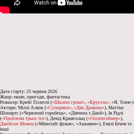
Дата старту: 25 червня 2026
Жанр: екшн, пригоди, фантастика
Режисер: Крейґ Ґіллеспі (
«Шалені гроші»
,
«Круелла»
, «Я, Тоня»)
Актори: Міллі Алкок (
«Супермен»
,
«Дім Дракона»
), Маттіас
Шонартс («Червоний горобець», «Дівчина з Данії»), Ів Рідлі
(
«Проблема трьох тіл»
), Девід Крамгольц (
«Оппенгеймер»
),
Джейсон Момоа
(«Minecraft: фільм», «Аквамен»), Емілі Бічем та
інші