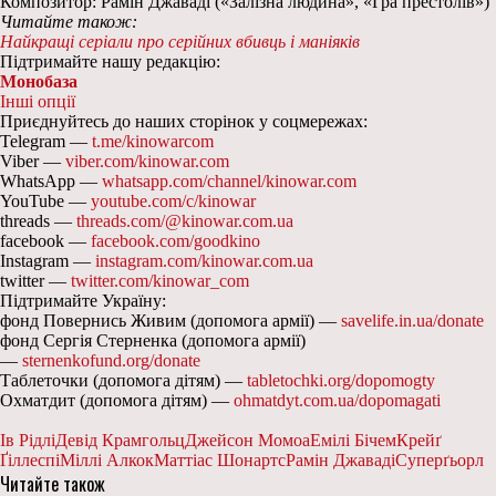
Композитор: Рамін Джаваді («Залізна людина», «Гра престолів»)
Читайте також:
Найкращі серіали про серійних вбивць і маніяків
Підтримайте нашу редакцію:
Монобаза
Інші опції
Приєднуйтесь до наших сторінок у соцмережах:
Telegram —
t.me/kinowarcom
Viber —
viber.com/kinowar.com
WhatsApp —
whatsapp.com/channel/kinowar.com
YouTube —
youtube.com/c/kinowar
threads —
threads.com/@kinowar.com.ua
facebook —
facebook.com/goodkino
Instagram —
instagram.com/kinowar.com.ua
twitter —
twitter.com/kinowar_com
Підтримайте Україну:
фонд Повернись Живим (допомога армії) —
savelife.in.ua/donate
фонд Сергія Стерненка (допомога армії)
—
sternenkofund.org/donate
Таблеточки (допомога дітям) —
tabletochki.org/dopomogty
Охматдит (допомога дітям) —
ohmatdyt.com.ua/dopomagati
Ів Рідлі
Девід Крамгольц
Джейсон Момоа
Емілі Бічем
Крейґ
Ґіллеспі
Міллі Алкок
Маттіас Шонартс
Рамін Джаваді
Суперґьорл
Читайте також