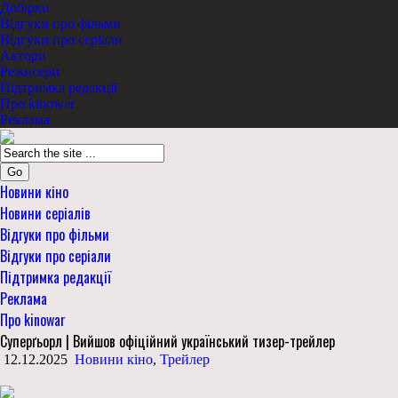
Добірки
Відгуки про фільми
Відгуки про серіали
Актори
Режисери
Підтримка редакції
Про kinowar
Реклама
Go
Новини кіно
Новини серіалів
Відгуки про фільми
Відгуки про серіали
Підтримка редакції
Реклама
Про kinowar
Суперґьорл | Вийшов офіційний український тизер-трейлер
12.12.2025
Новини кіно
,
Трейлер