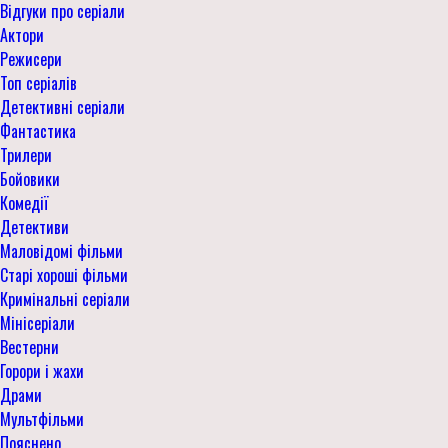
Відгуки про серіали
Актори
Режисери
Топ серіалів
Детективні серіали
Фантастика
Трилери
Бойовики
Комедії
Детективи
Маловідомі фільми
Старі хороші фільми
Кримінальні серіали
Мінісеріали
Вестерни
Горори і жахи
Драми
Мультфільми
Пояснено