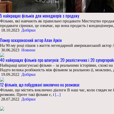
5 найкращих фільмів для менеджерів з продажу
Фільми, які навчають як правильно продавати Мистецтво продажу
продавати сірники, це означає, що вона продасть і кондиціонери, 
18.10.2023
Добірки
Помер оскароносний актор Алан Аркін
На 90-му році пішов з життя легендарний американський актор А
30.06.2023
Новини
40 найкращих фільмів про шпигунів: 20 реалістичних і 20 супергерой
Найкращі шпигунські фільми – за реальними історіями, схожі на
Надто велика розбіжність між фільмом за реальною (і, можливо,
19.09.2022
Добірки
12 фільмів, що побудовані виключно на розмовах
Фільми, що містять виключно діалоги В наш час, коли глядач не 
розмови. Проте такі фільми є, і
[...]
28.07.2022
Добірки