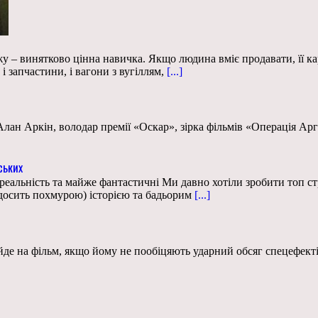
 – винятково цінна навичка. Якщо людина вміє продавати, її ка
і запчастини, і вагони з вугіллям,
[...]
лан Аркін, володар премії «Оскар», зірка фільмів «Операція Ар
ських
 реальність та майже фантастичні Ми давно хотіли зробити топ с
 досить похмурою) історією та бадьорим
[...]
йде на фільм, якщо йому не пообіцяють ударний обсяг спецефектів