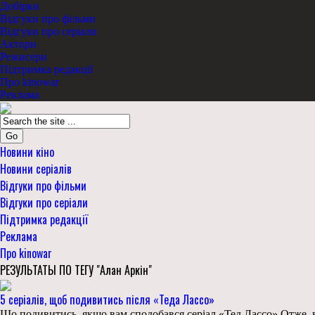
Добірки
Відгуки про фільми
Відгуки про серіали
Актори
Режисери
Підтримка редакції
Про kinowar
Реклама
Go
Новини кіно
Новини серіалів
Відгуки про фільми
Відгуки про серіали
Підтримка редакції
Реклама
Про kinowar
РЕЗУЛЬТАТЫ ПО ТЕГУ "Алан Аркін"
5 серіалів, щоб подивитись після «Теда Лассо»
Що подивитись, якщо вам сподобався серіал «Тед Лассо» Отже, в