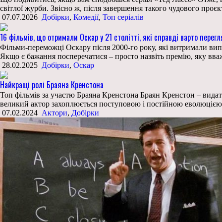
світлої журби. Звісно ж, після завершення такого чудового про
07.07.2026
Добірки
,
Комедії
,
Топ серіалів
16 фільмів, що отримали Оскар у 21 столітті, які справді варто перег
Фільми-переможці Оскару після 2000-го року, які витримали вип
Якщо є бажання посперечатися – просто назвіть премію, яку вва
28.02.2025
Добірки
,
Оскар
Найкращі ролі Браяна Кренстона
Топ фільмів за участю Браяна Кренстона Браян Кренстон – видатн
великий актор захоплюється поступовою і постійною еволюцією 
07.02.2024
Актори
,
Добірки