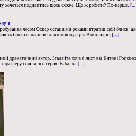
єкту хочеться подивитись щось схоже. Що ж робити? По-перше,
[...
лянути
робування часом Оскар останніми роками втратив свій блиск, ал
жають більш важливою для кіноіндустрії. Відповідно,
[...]
ий драматичний актор. Згадайте хоча б лист від Ентоні Гопкінса
характеру головного героя. Втім, на
[...]