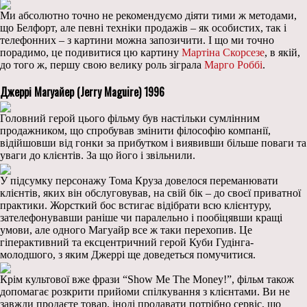
Ми абсолютно точно не рекомендуємо діяти тими ж методами,
що Белфорт, але певні техніки продажів – як особистих, так і
телефонних – з картини можна запозичити. І що ми точно
порадимо, це подивитися цю картину
Мартіна Скорсезе
, в якій,
до того ж, першу свою велику роль зіграла
Марго Роббі
.
Джеррі Магуайер (Jerry Maguire) 1996
Головний герой цього фільму був настільки сумлінним
продажником, що спробував змінити філософію компанії,
відійшовши від гонки за прибутком і виявивши більше поваги та
уваги до клієнтів. За що його і звільнили.
У підсумку персонажу Тома Круза довелося переманювати
клієнтів, яких він обслуговував, на свій бік – до своєї приватної
практики. Жорсткий бос встигає відібрати всю клієнтуру,
зателефонувавши раніше чи паралельно і пообіцявши кращі
умови, але одного Магуайр все ж таки перехопив. Це
гіперактивний та ексцентричний герой Куби Гудінга-
молодшого, з яким Джеррі ще доведеться помучитися.
Крім культової вже фрази “Show Me The Money!”, фільм також
допомагає розкрити прийоми спілкування з клієнтами. Ви не
завжди продаєте товар, іноді продавати потрібно сервіс, що