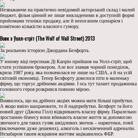
Незважаючи на практично невідомий акторський склад і малий
бюджет, фільм цінний не лише викладеними в доступній формі
прийомами техніки продажу, але й непоганим сценарієм і
помітною кількістю класного гумору.
Вовк з Уолл-стріт (The Wolf of Wall Street) 2013
За реальною історією Джордана Белфорта.
У юному віці персонаж Ді Капріо прийшов на Уолл-стріт, щоб
стати успішним брокером. Але все зламав чорний понеділок,
криза 1987 року, яка позначилася не лише на США, а й на усій
світовій економіці. Тепер Белфорту довелося піти в маленьку
фірму, що торгує дрібними акціями. І ось тут талант продажника
головного героя розкрився повною мірою.
Виявилось, що на дрібних акціях можна мати більші прибутки.
А якщо вміло шахраювати, то й надприбутки. Белфорт та його
новий друг (Джона Гілл) відкривають власну фірму. Паралельно
зростанню бізнесу вони вбивають власне життя за допомогою
звичного для таких гуляк шкідливих звичок – наркотики, повії
(включаючи дуже дешевих), алкоголь і нескінченний адреналін.
Незабаром таким яскравим життям зацікавилось ФБР.