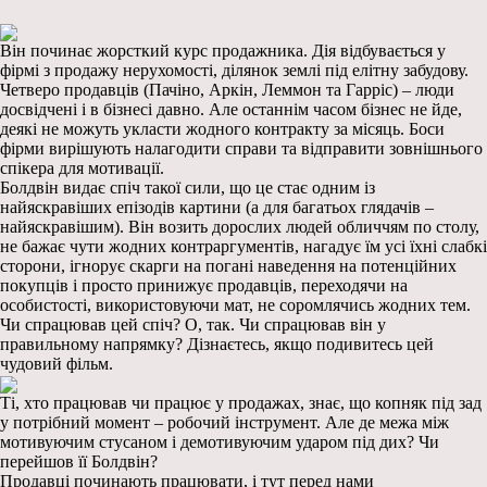
Він починає жорсткий курс продажника. Дія відбувається у
фірмі з продажу нерухомості, ділянок землі під елітну забудову.
Четверо продавців (Пачіно, Аркін, Леммон та Гарріс) – люди
досвідчені і в бізнесі давно. Але останнім часом бізнес не йде,
деякі не можуть укласти жодного контракту за місяць. Боси
фірми вирішують налагодити справи та відправити зовнішнього
спікера для мотивації.
Болдвін видає спіч такої сили, що це стає одним із
найяскравіших епізодів картини (а для багатьох глядачів –
найяскравішим). Він возить дорослих людей обличчям по столу,
не бажає чути жодних контраргументів, нагадує їм усі їхні слабкі
сторони, ігнорує скарги на погані наведення на потенційних
покупців і просто принижує продавців, переходячи на
особистості, використовуючи мат, не соромлячись жодних тем.
Чи спрацював цей спіч? О, так. Чи спрацював він у
правильному напрямку? Дізнаєтесь, якщо подивитесь цей
чудовий фільм.
Ті, хто працював чи працює у продажах, знає, що копняк під зад
у потрібний момент – робочий інструмент. Але де межа між
мотивуючим стусаном і демотивуючим ударом під дих? Чи
перейшов її Болдвін?
Продавці починають працювати, і тут перед нами