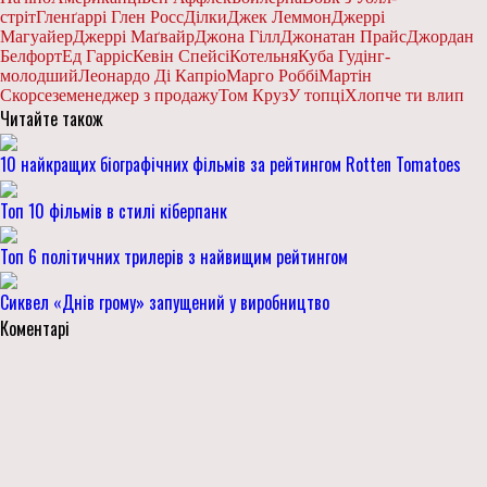
стріт
Гленґаррі Глен Росс
Ділки
Джек Леммон
Джеррі
Магуайер
Джеррі Маґвайр
Джона Гілл
Джонатан Прайс
Джордан
Белфорт
Ед Гарріс
Кевін Спейсі
Котельня
Куба Гудінг-
молодший
Леонардо Ді Капріо
Марго Роббі
Мартін
Скорсезе
менеджер з продажу
Том Круз
У топці
Хлопче ти влип
Читайте також
10 найкращих біографічних фільмів за рейтингом Rotten Tomatoes
Топ 10 фільмів в стилі кіберпанк
Топ 6 політичних трилерів з найвищим рейтингом
Сиквел «Днів грому» запущений у виробництво
Коментарі