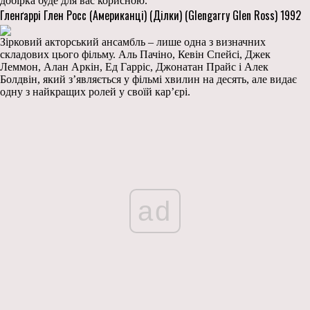
добірка буде для вас корисною.
Гленґаррі Глен Росс (Американці) (Ділки) (Glengarry Glen Ross) 1992
Зірковий акторський ансамбль – лише одна з визначних
складових цього фільму. Аль Пачіно, Кевін Спейсі, Джек
Леммон, Алан Аркін, Ед Гарріс, Джонатан Прайс і Алек
Болдвін, який з’являється у фільмі хвилин на десять, але видає
одну з найкращих ролей у своїй кар’єрі.
ad