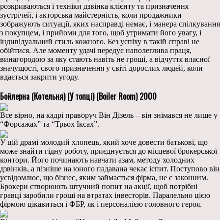
розкриваються і техніки дзвінка клієнту та призначення
зустрічей, і акторська майстерність, коли продажники
зображують ситуації, яких насправді немає, і манера спілкування
з покупцем, і прийоми для того, щоб утримати його увагу, і
індивідуальний стиль кожного. Без успіху в такій справі не
обійтися. Але моменту удачі передує наполеглива праця,
винагородою за яку стають навіть не гроші, а відчуття власної
значущості, свого призначення у світі дорослих людей, коли
вдається закрити угоду.
Бойлерна (Котельня) (У топці) (Boiler Room) 2000
Все вірно, на кадрі праворуч Він Дізель – він знімався не лише у
“Форсажах” та “Трьох Іксах”.
У цій драмі молодий хлопець, який хоче довести батькові, що
може знайти гідну роботу, приєднується до місцевої брокерської
контори. Його починають навчати азам, методу холодних
дзвінків, а пізніше на юного падавана чекає іспит. Поступово він
усвідомлює, що бізнес, яким займається фірма, не є законним.
Брокери створюють штучний попит на акції, щоб потрібні
гравці заробили гроші на втратах інвесторів. Паралельно цією
фірмою цікавиться і ФБР, як і персоналією головного героя.