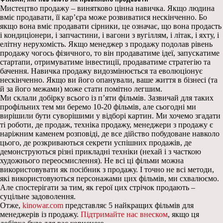
Мистецтво продажу – винятково цінна навичка. Якщо людина
вміє продавати, її кар’єра може розвиватися нескінченно. Бо
якщо вона вміє продавати сірники, це означає, що вона продасть
і кондиціонери, і запчастини, і вагони з вугіллям, і літак, і яхту, і
елітну нерухомість. Якщо менеджер з продажу подолав рівень
продажу чогось фізичного, то він продаватиме ідеї, запускатиме
стартапи, отримуватиме інвестиції, продаватиме стратегію та
бачення. Навичка продажу видозмінюється та еволюціонує
нескінченно. Якщо ви його опанували, ваше життя в бізнесі (та
й за його межами) може стати помітно легшим.
Ми склали добірку всього із п’яти фільмів. Зазвичай для таких
профільних тем ми беремо 10-20 фільмів, але сьогодні ми
вирішили бути суворішими у відборі картин. Ми хочемо згадати
ті роботи, де продаж, техніка продажу, менеджери з продажу є
наріжним каменем розповіді, де все дійство побудоване навколо
цього, де розкриваються секрети успішних продажів, де
демонструються різні прикладні техніки (нехай і з часткою
художнього переосмислення). Не всі ці фільми можна
використовувати як посібник з продажу. І точно не всі методи,
які використовуються персонажами цих фільмів, ми схвалюємо.
Але спостерігати за тим, як герої цих стрічок продають –
суцільне задоволення.
Отже,
kinowar.com
представляє 5 найкращих фільмів для
менеджерів із продажу.
Підтримайте нас внеском
, якщо ця