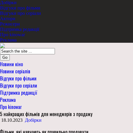
Добірки
Відгуки про фільми
Відгуки про серіали
Актори
Режисери
Підтримка редакції
Про kinowar
Реклама
Go
Новини кіно
Новини серіалів
Відгуки про фільми
Відгуки про серіали
Підтримка редакції
Реклама
Про kinowar
5 найкращих фільмів для менеджерів з продажу
18.10.2023
Добірки
Фільми, які навчають як правильно продавати