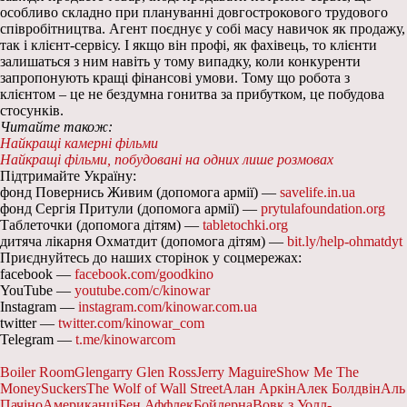
особливо складно при плануванні довгострокового трудового
співробітництва. Агент поєднує у собі масу навичок як продажу,
так і клієнт-сервісу. І якщо він профі, як фахівець, то клієнти
залишаться з ним навіть у тому випадку, коли конкуренти
запропонують кращі фінансові умови. Тому що робота з
клієнтом – це не бездумна гонитва за прибутком, це побудова
стосунків.
Читайте також:
Найкращі камерні фільми
Найкращі фільми, побудовані на одних лише розмовах
Підтримайте Україну:
фонд Повернись Живим (допомога армії) —
savelife.in.ua
фонд Сергія Притули (допомога армії) —
prytulafoundation.org
Таблеточки (допомога дітям) —
tabletochki.org
дитяча лікарня Охматдит (допомога дітям) —
bit.ly/help-ohmatdyt
Приєднуйтесь до наших сторінок у соцмережах:
facebook —
facebook.com/goodkino
YouTube —
youtube.com/c/kinowar
Instagram —
instagram.com/kinowar.com.ua
twitter —
twitter.com/kinowar_com
Telegram —
t.me/kinowarcom
Boiler Room
Glengarry Glen Ross
Jerry Maguire
Show Me The
Money
Suckers
The Wolf of Wall Street
Алан Аркін
Алек Болдвін
Аль
Пачіно
Американці
Бен Аффлек
Бойлерна
Вовк з Уолл-