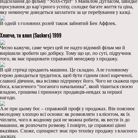
Відсилання до фільму “Уолл-стріт” з Майклом Дугласом, швидке
просування до кар’єрного успіху, солодке багате життя та ціна,
яку неминуче доведеться заплатити за це перебування у казці.
В одній з головних ролей також зайнятий Бен Аффлек.
Хлопче, ти влип (Suckers) 1999
Чесно кажучи, саме через цей не надто відомий фільм ми й
вирішили зробити цю добірку. Тому що це, по суті, підручник
того, як має працювати справжній менеджер з продажу.
В цій стрічці продають машини. Це складно. Але головному
герою доводиться трудитися, щоб бути гідним своєї нареченої,
славної дівчини, яка всіляко підтримує його. Чого не скажеш про
боса, класичного “поганого начальника”, який тішиться своєю
владою, грошима і принижує продавців-невдах за першої
нагоди.
Але при цьому бос – справжній профі у продажах. Він пояснює
молодому хлопцю всі основи: як розмовляти з клієнтом, як їх
чіпляти, чого в жодному разі не можна робити, як вести їх до
машини, як розпочати розмову. І повірте, це справжні цінні
вказівки. Схоже, сценарист знає про техніку продажу з власного
досвіду.