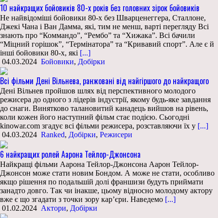
10 найкращих бойовиків 80-х років без головних зірок бойовиків
Не найвідоміші бойовики 80-х без Шварценеггера, Сталлоне,
Джекі Чана і Ван Дамма, які, тим не менш, варті перегляду Всі
знають про “Коммандо”, “Рембо” та “Хижака”. Всі бачили
“Міцний горішок”, “Термінатора” та “Кривавий спорт”. Але є й
інші бойовики 80-х, які
[...]
04.03.2024
Бойовики
,
Добірки
Всі фільми Дені Вільнева, ранжовані від найгіршого до найкращого
Дені Вільнев пройшов шлях від перспективного молодого
режисера до одного з лідерів індустрії, якому будь-яке завдання
до снаги. Винятково талановитий канадець вийшов на рівень,
коли кожен його наступний фільм стає подією. Сьогодні
kinowar.com згадує всі фільми режисера, розставляючи їх у
[...]
04.03.2024
Ranked
,
Добірки
,
Режисери
6 найкращих ролей Аарона Тейлор-Джонсона
Найкращі фільми Аарона Тейлор-Джонсона Аарон Тейлор-
Джонсон може стати новим Бондом. А може не стати, особливо
якщо рішення по подальшій долі франшизи будуть приймати
занадто довго. Так чи інакше, цьому відносно молодому актору
вже є що згадати з точки зору кар’єри. Наведемо
[...]
01.02.2024
Актори
,
Добірки