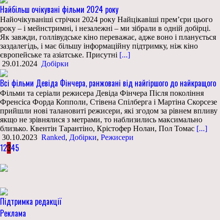
Найбільш очікувані фільми 2024 року
Найочікуваніші стрічки 2024 року Найцікавіші прем’єри цього
року – і мейнстримні, і незалежні – ми зібрали в одній добірці.
Як завжди, голлівудське кіно переважає, адже воно і планується
заздалегідь, і має більшу інформаційну підтримку, ніж кіно
європейське та азіатське. Присутні
[...]
29.01.2024
Добірки
Всі фільми Девіда Фінчера, ранжовані від найгіршого до найкращого
Фільми та серіали режисера Девіда Фінчера Після покоління
Френсіса Форда Копполи, Стівена Спілберга і Мартіна Скорсезе
прийшли нові талановиті режисери, які згодом за рівнем впливу
якщо не зрівнялися з метрами, то наблизились максимально
близько. Квентін Тарантіно, Крістофер Нолан, Пол Томас
[...]
30.10.2023
Ranked
,
Добірки
,
Режисери
1
2
3
4
5
Підтримка редакції
Реклама