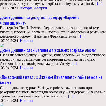
режисера, тож у голлівудські мрії та голлівудську магію був
[...]
11.07.2024
Актори
,
Добірки
Джейк Джилленгол доєднався до горору «Наречена
Франкенштейна»
В інтерв’ю The Hollywood Reporter актор розповів, що візьме
участь у проєкті «Наречена», котрий стане авторським ремейком
класичного горору «Наречена Франкенштейна».
[...]
07.06.2024
Новини
Джейк Джилленгол зніматиметься у фільмах і серіалах Amazon
Після шаленого успіху «Будинку біля дороги» («Придорожнього
закладу») актор підписав багаторічний контракт зі студією
Amazon. Про це повідомляє журнал Variety.
[...]
03.04.2024
Новини
«Придорожній заклад» з Джейком Джилленголом побив рекорд на
Amazon
Як повідомляє журнал Variety, сервіс Amazon заявив про
рекордну кількість переглядів бойовику «Придорожній заклад» з
Джейком Джилленголом у головній ролі.
[...]
03.04.2024
Новини