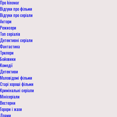
Про kinowar
Відгуки про фільми
Відгуки про серіали
Актори
Режисери
Топ серіалів
Детективні серіали
Фантастика
Трилери
Бойовики
Комедії
Детективи
Маловідомі фільми
Старі хороші фільми
Кримінальні серіали
Мінісеріали
Вестерни
Горори і жахи
Драми