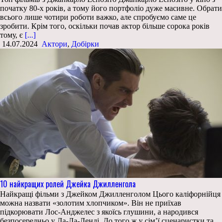
початку 80-х років, а тому його портфоліо дуже масивне. Обрати
всього лише чотири роботи важко, але спробуємо саме це
зробити. Крім того, оскільки почав актор більше сорока років
тому, є
[...]
14.07.2024
Актори
,
Добірки
10 найкращих ролей Джейка Джилленгола
Найкращі фільми з Джейком Джилленголом Цього каліфорнійця
можна назвати «золотим хлопчиком». Він не приїхав
підкорювати Лос-Анджелес з якоїсь глушини, а народився
безпосередньо у Ла-Ла-Ленді. До того ж у сім’ї сценаристки та