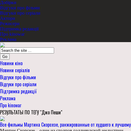
Добірки
Відгуки про фільми
Відгуки про серіали
Актори
Режисери
Підтримка редакції
Про kinowar
Реклама
Go
Новини кіно
Новини серіалів
Відгуки про фільми
Відгуки про серіали
Підтримка редакції
Реклама
Про kinowar
РЕЗУЛЬТАТЫ ПО ТЕГУ "Джо Пеши"
Все фильмы Мартина Скорсезе, ранжированные от худшего к лучшему
Мартин Скорсезе – один из столпов голливудской индустрии