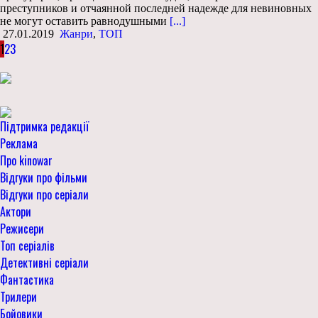
преступников и отчаянной последней надежде для невиновных
не могут оставить равнодушными
[...]
27.01.2019
Жанри
,
ТОП
1
2
3
Підтримка редакції
Реклама
Про kinowar
Відгуки про фільми
Відгуки про серіали
Актори
Режисери
Топ серіалів
Детективні серіали
Фантастика
Трилери
Бойовики