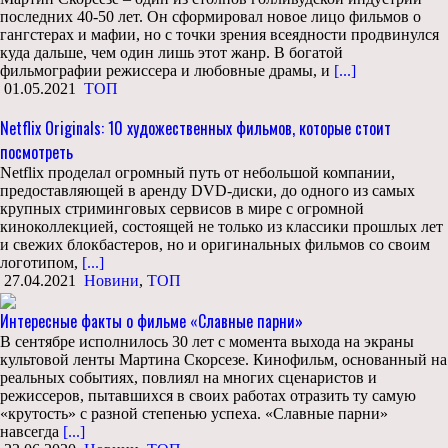
последних 40-50 лет. Он сформировал новое лицо фильмов о
гангстерах и мафии, но с точки зрения всеядности продвинулся
куда дальше, чем один лишь этот жанр. В богатой
фильмографии режиссера и любовные драмы, и
[...]
01.05.2021
ТОП
Netflix Originals: 10 художественных фильмов, которые стоит
посмотреть
Netflix проделал огромный путь от небольшой компании,
предоставляющей в аренду DVD-диски, до одного из самых
крупных стриминговых сервисов в мире с огромной
киноколлекцией, состоящей не только из классики прошлых лет
и свежих блокбастеров, но и оригинальных фильмов со своим
логотипом,
[...]
27.04.2021
Новини
,
ТОП
Интересные факты о фильме «Славные парни»
В сентябре исполнилось 30 лет с момента выхода на экраны
культовой ленты Мартина Скорсезе. Кинофильм, основанный на
реальных событиях, повлиял на многих сценаристов и
режиссеров, пытавшихся в своих работах отразить ту самую
«крутость» с разной степенью успеха. «Славные парни»
навсегда
[...]