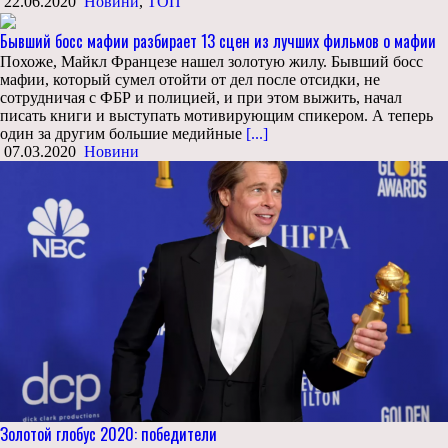
22.06.2020
Новини
,
ТОП
Бывший босс мафии разбирает 13 сцен из лучших фильмов о мафии
Похоже, Майкл Францезе нашел золотую жилу. Бывший босс
мафии, который сумел отойти от дел после отсидки, не
сотрудничая с ФБР и полицией, и при этом выжить, начал
писать книги и выступать мотивирующим спикером. А теперь
один за другим большие медийные
[...]
07.03.2020
Новини
Золотой глобус 2020: победители