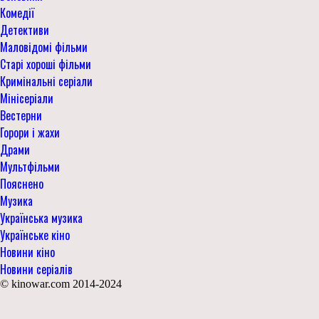
Комедії
Детективи
Маловідомі фільми
Старі хороші фільми
Кримінальні серіали
Мінісеріали
Вестерни
Горори і жахи
Драми
Мультфільми
Пояснено
Музика
Українська музика
Українське кіно
Новини кіно
Новини серіалів
© kinowar.com 2014-2024