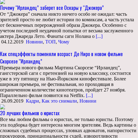
Почему “Ирландец” заберет все Оскары у “Джокера”
От “Джокера” сначала никто ничего особо не ожидал: часть
зрителей просто не любит истории по комиксам, а часть устала
от бесконечных перерождений образа Джокера. Особенно с
учетом последней неудачной попытки от весьма заслуженного
актера Джареда Лето. Фанаты саги Нолана о
[...]
04.12.2019
Новини
,
ТОП
,
Чому
Как спецэффекты поменяли возраст Де Ниро в новом фильме
Скорсезе “Ирландец”
Премьера нового фильма Мартина Скорсезе “Ирландец”,
гангстерской саги с претензией на новую классику, состоится
уже в эту пятницу на Нью-Йоркском кинофестивале. Более
широкая премьера, не фестивальная, но проходящая в
ограниченном количестве кинотеатров, пройдет 27 ноября.
Параллельно фильм появится на Netflix.
[...]
26.09.2019
Кадри
,
Как это снимали
,
Новини
20 лучших фильмов о юристах
Все мы любим фильмы о юристах, не только юристы. Поэтому
эта подборка будет интересна многим зрителям. Ведь картины о
сложных судебных процессах, уловках адвокатов, напористости
прокуроров, принципиальности судей, изворотливости