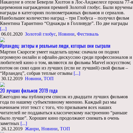
Накануне в отеле Беверли Хилтон в Лос-Анджелесе прошла 77-я
церемония награждения премией Золотой глобус. Были вручены
награды в категориях полнометражных фильмов и сериалов.
Наибольшее количество наград – три Глобуса – получил фильм
Квентина Тарантино “Однажды в Голливуде”. По две награды
[...]
06.01.2020
Золотой глобус
,
Новини
,
Фестиваль
Ирландец: актеры и реальные люди, которых они сыграли
Мартин Скорсезе умеет наделать шума: сначала он поднял
огромную онлайн и офлайн-дискуссию среди профессионалов и
любителей кино о том, являются ли фильмы Marvel искусством;
потом он снял один из лучших (если не лучший) свой фильм –
“Ирландец”, собрав теплые отзывы
[...]
30.12.2019
Новини
,
ТОП
20 лучших фильмов 2019 года
Ежегодно мы публикуем список из двадцати лучших фильмов
года по нашему субъективному мнению. Каждый раз мы
начинаем этот текст с того, что призываем всех наших
читателей не поддаваться классическому настроению “раньше
было лучше”. Хорошее кино продолжают снимать в очень
заметных
[...]
26.12.2019
Жанри
,
Новини
,
ТОП