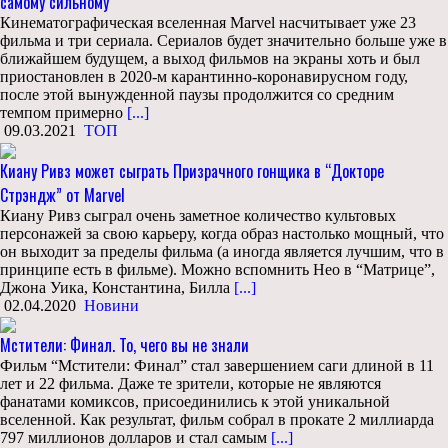
самому сильному
Кинематографическая вселенная Marvel насчитывает уже 23
фильма и три сериала. Сериалов будет значительно больше уже в
ближайшем будущем, а выход фильмов на экраны хоть и был
приостановлен в 2020-м карантинно-коронавирусном году,
после этой вынужденной паузы продолжится со средним
темпом примерно
[...]
09.03.2021
ТОП
Киану Ривз может сыграть Призрачного гонщика в “Докторе
Стрэндж” от Marvel
Киану Ривз сыграл очень заметное количество культовых
персонажей за свою карьеру, когда образ настолько мощный, что
он выходит за пределы фильма (а иногда является лучшим, что в
принципе есть в фильме). Можно вспомнить Нео в “Матрице”,
Джона Уика, Константина, Билла
[...]
02.04.2020
Новини
Мстители: Финал. То, чего вы не знали
Фильм “Мстители: Финал” стал завершением саги длиной в 11
лет и 22 фильма. Даже те зрители, которые не являются
фанатами комиксов, присоединились к этой уникальной
вселенной. Как результат, фильм собрал в прокате 2 миллиарда
797 миллионов долларов и стал самым
[...]