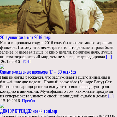
20 лучших фильмов 2016 года
Как и в прошлом году, в 2016 году было снято много хороших
фильмов. Потому что, несмотря на то, что раньше и трава была
зеленее, и деревья выше, и кино делали, понятное дело, лучше,
кинематографический мир, тем не менее, не деградировал
[...]
26.12.2016
ТОП
Самые ожидаемые премьеры 17 – 30 октября
Наш киногид расскажет, что заслуживает вашего внимания в
ближайшие две недели. Полный расколбас (Sausage Party) Сет
Роген сотоварищи решили выпустить свою очередную трэш-
комедию в анимации. Мультфильм о том, как живые продукты
из супермаркета узнают о своей незавидной судьбе в домах
[...]
15.10.2016
Прев'ю
ДОКТОР СТРЕНДЖ: новий трейлер
До вашої уваги новий трейлер фантастичного екшну «ДОКТОР