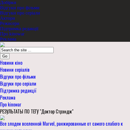
Добірки
Відгуки про фільми
Відгуки про серіали
Актори
Режисери
Підтримка редакції
Про kinowar
Реклама
Go
Новини кіно
Новини серіалів
Відгуки про фільми
Відгуки про серіали
Підтримка редакції
Реклама
Про kinowar
РЕЗУЛЬТАТЫ ПО ТЕГУ "Доктор Стрэндж"
Все злодеи вселенной Marvel, ранжированные от самого слабого к