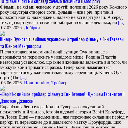
10 фільмів, які ми справді хочемо побачити цього року
Фільми, на які ми чекаємо у другій половині 2026 року Кожного
року індустрія створює сотні фільмів – ясна річ, при такій
кількості нових надходжень, далеко не всі варті уваги. А серед
тих, що варті уваги зазвичай набирається лише декілька, на
[...]
07.07.2026
Добірки
Кінець Оук-стріт: вийшов український трейлер фільму з Енн Гетевей
та Юеном Макгрегором
Після загадкової космічної події вулицю Оук вириває з
передмістя та переносить у невідоме місце. Родина Платтів
незабаром усвідомлює, що їхнє виживання залежить від того, чи
зможуть вони триматися разом. Тепер вони намагаються
зорієнтуватися у вже невпізнаваному середовищі. Кінець Оук-
стріт (The
[...]
03.06.2026
Новини кіно
,
Трейлер
«Веріті»: вийшов трейлер фільму з Енн Гетевей, Джошем Гартнетом і
Дакотою Джонсон
Екранізація бестселера Коллін Гувер — спокусливий
психологічний трилер, історія відомої авторки Веріті Кроуфорд
та Ловен Ешлі — письменниці, яка переживає складний період у
кар’єрі та переїжджає до віддаленого маєтку Кроуфордів, щоб
стати літературною «тінню» Веріті. Знайшовши моторошні