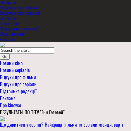
Добірки
Відгуки про фільми
Відгуки про серіали
Актори
Режисери
Підтримка редакції
Про kinowar
Реклама
Go
Новини кіно
Новини серіалів
Відгуки про фільми
Відгуки про серіали
Підтримка редакції
Реклама
Про kinowar
РЕЗУЛЬТАТЫ ПО ТЕГУ "Енн Гетевей"
Що дивитися у серпні? Найкращі фільми та серіали місяця, варті