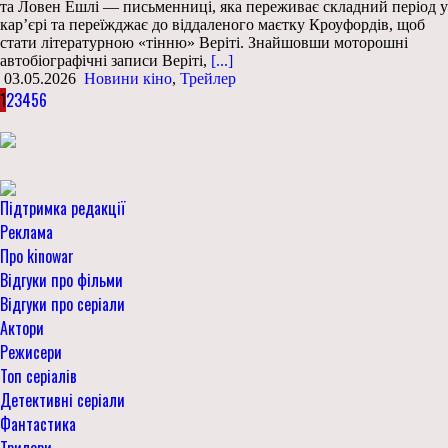
та Ловен Ешлі — письменниці, яка переживає складний період у
кар’єрі та переїжджає до віддаленого маєтку Кроуфордів, щоб
стати літературною «тінню» Веріті. Знайшовши моторошні
автобіографічні записи Веріті,
[...]
03.05.2026
Новини кіно
,
Трейлер
1
2
3
4
5
6
Підтримка редакції
Реклама
Про kinowar
Відгуки про фільми
Відгуки про серіали
Актори
Режисери
Топ серіалів
Детективні серіали
Фантастика