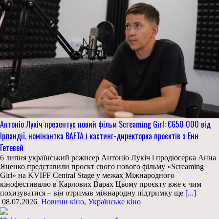
Антоніо Лукіч презентує новий фільм Screaming Girl: €650 000 від
Ірландії, номінантка BAFTA і кастинг-директорка проєктів з Енн
Гетевей
6 липня український режисер Антоніо Лукіч і продюсерка Анна
Яценко представили проєкт свого нового фільму «Screaming
Girl» на KVIFF Central Stage у межах Міжнародного
кінофестивалю в Карлових Варах Цьому проєкту вже є чим
похизуватися – він отримав міжнародну підтримку ще
[...]
08.07.2026
Новини кіно
,
Українське кіно