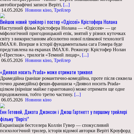
автобіографічні записи Веріті,
[...]
14.05.2026
Новини кіно
,
Трейлер
Вийшов новий трейлер і постер «Одіссеї» Крістофера Нолана
Наступний фільм Крістофера Нолана — «Одіссея» — це
міфологічний пригодницький епік, знятий у різних куточках
світу з використанням абсолютно нової плівкової технології
IMAX®. Вперше в історії фундаментальна сага Гомера буде
представлена на екранах IMAX®. Режисер: Крістофер Нолан
(«Престиж», трилогія «Темний лицар»,
[...]
06.05.2026
Новини кіно
,
Трейлер
«Диявол носить Prada» може отримати триквел
Драмедійна (раніше романтично-комедійна, проте після сиквела
точно драмедійна) фешн-франшиза «Диявол носить Prada»
цілком (вірніше майже гарантовано) може отримати ще одне
продовження, тобто третю частину.
[...]
06.05.2026
Новини кіно
Енн Гетевей, Дакота Джонсон і Джош Гартнетт у першому трейлері
фільму “Веріті”
Екранізація бестселера Коллін Гувер — спокусливий
психологічний трилер, історія відомої авторки Веріті Кроуфорд