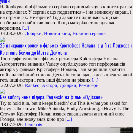
уваги
Найочікуваніші фільми та серіали серпня місяця в кінотеатрах та
на стрімінгах У серпні є що подивитися – і на великому екрані, і
на стрімінгах. Не вірите? Тоді давайте подивимось, що ми
назбирали з найцікавішого. Якщо матеріал стане для вас
корисним,
[...]
01.08.2026
Добірки
,
Новини кіно
,
Новини серіалів
25 найкращих ролей в фільмах Крістофера Нолана: від Гіта Леджера і
Крістіана Бейла до Метта Деймона
Топ перформансів в фільмах режисера Крістофера Нолана
Авторитетне видання Variety опублікувало топ перформансів
акторів у фільмах Крістофера Нолана, і ми вирішили зробити
свій аналогічний список. Десь він співпадає, а десь представлені
геть інші актори і геть інші фільми на різних
[...]
22.07.2026
Ranked
,
Актори
,
Добірки
,
Режисери
Без вибору нема лідера. Рецензія на фільм «Одіссея»
Try to hold it in, but it keeps bleedin’ out This is what you asked for,
heavy is the crown. Mike Shinoda, Emily Armstrong, «Heavy Is The
Crown» Крістофер Нолан взявся екранізувати античний епос
Гомера, але знову зняв кіно про
[...]
18.07.2026
Рецензія