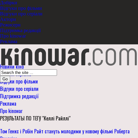
Добірки
Відгуки про фільми
Відгуки про серіали
Актори
Режисери
Підтримка редакції
Про kinowar
Реклама
Новини кіно
Новини серіалів
Go
Відгуки про фільми
Відгуки про серіали
Підтримка редакції
Реклама
Про kinowar
РЕЗУЛЬТАТЫ ПО ТЕГУ "Келлі Райллі"
Том Генкс і Робін Райт стануть молодими у новому фільмі Роберта