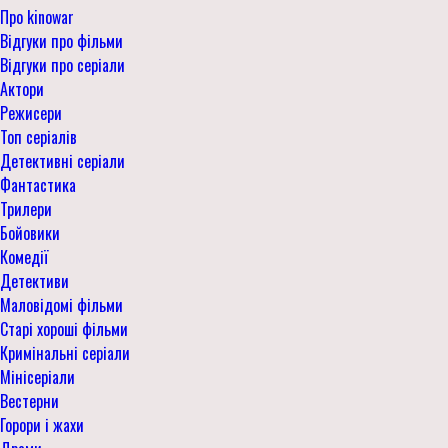
Про kinowar
Відгуки про фільми
Відгуки про серіали
Актори
Режисери
Топ серіалів
Детективні серіали
Фантастика
Трилери
Бойовики
Комедії
Детективи
Маловідомі фільми
Старі хороші фільми
Кримінальні серіали
Мінісеріали
Вестерни
Горори і жахи