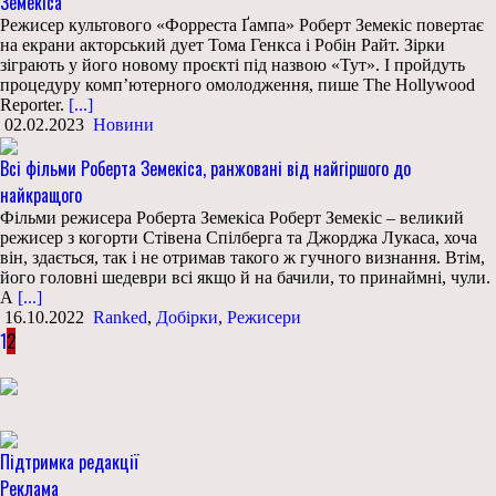
Земекіса
Режисер культового «Форреста Ґампа» Роберт Земекіс повертає
на екрани акторський дует Тома Генкса і Робін Райт. Зірки
зіграють у його новому проєкті під назвою «Тут». І пройдуть
процедуру комп’ютерного омолодження, пише The Hollywood
Reporter.
[...]
02.02.2023
Новини
Всі фільми Роберта Земекіса, ранжовані від найгіршого до
найкращого
Фільми режисера Роберта Земекіса Роберт Земекіс – великий
режисер з когорти Стівена Спілберга та Джорджа Лукаса, хоча
він, здається, так і не отримав такого ж гучного визнання. Втім,
його головні шедеври всі якщо й на бачили, то принаймні, чули.
А
[...]
16.10.2022
Ranked
,
Добірки
,
Режисери
1
2
Підтримка редакції
Реклама