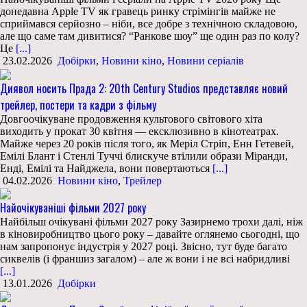
донедавна Apple TV як гравець ринку стрімінгів майже не
сприймався серйозно – ніби, все добре з технічною складовою,
але що саме там дивитися? “Ранкове шоу” ще один раз по колу?
Це
[...]
23.02.2026
Добірки
,
Новини кіно
,
Новини серіалів
Диявол носить Прада 2: 20th Century Studios представляє новий
трейлер, постери та кадри з фільму
Довгоочікуване продовження культового світового хіта
виходить у прокат 30 квітня — ексклюзивно в кінотеатрах.
Майже через 20 років після того, як Меріл Стріп, Енн Гетевей,
Емілі Блант і Стенлі Туччі блискуче втілили образи Міранди,
Енді, Емілі та Найджела, вони повертаються
[...]
04.02.2026
Новини кіно
,
Трейлер
Найочікуваніші фільми 2027 року
Найбільш очікувані фільми 2027 року Зазирнемо трохи далі, ніж
в кіновиробництво цього року – давайте оглянемо сьогодні, що
нам запропонує індустрія у 2027 році. Звісно, тут буде багато
сиквелів (і франшиз загалом) – але ж вони і не всі набридливі
[...]
13.01.2026
Добірки