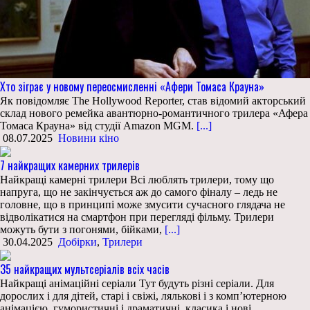
Хто зіграє у новому переосмисленні «Афери Томаса Крауна»
Як повідомляє The Hollywood Reporter, став відомий акторський
склад нового ремейка авантюрно-романтичного трилера «Афера
Томаса Крауна» від студії Amazon MGM.
[...]
08.07.2025
Новини кіно
7 найкращих камерних трилерів
Найкращі камерні трилери Всі люблять трилери, тому що
напруга, що не закінчується аж до самого фіналу – ледь не
головне, що в принципі може змусити сучасного глядача не
відволікатися на смартфон при перегляді фільму. Трилери
можуть бути з погонями, бійками,
[...]
30.04.2025
Добірки
,
Трилери
35 найкращих мультсеріалів всіх часів
Найкращі анімаційні серіали Тут будуть різні серіали. Для
дорослих і для дітей, старі і свіжі, лялькові і з комп’ютерною
анімацією, гумористичні і драматичні, класика і нові