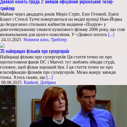
Диявол носить Прада 2: вийшов офіційний український тизер-
трейлер
Майже через двадцять років Меріл Стріп, Енн Гетевей, Емілі
Блант і Стенлі Туччі повертаються на модні вулиці Нью-Йорка
до бездоганно стильних кабінетів видання «Подіум» у
довгоочікуваному сиквелі культового фільму 2006 року, що став
визначальним для цілого покоління. У «Диявол носить
[...]
24.11.2025
Новини кіно
,
Трейлер
35 найкращих фільмів про супергероїв
Найкращі фільми про супергероїв Ця стаття точно не про
протистояння фанів DC і Marvel: тут люблять обидві студії,
головне, щоб фільм хороший був. І ця стаття точно не про
класифікацію фільмів про супергероїв. Межа жанру завжди
тонка. Хтось скаже, що
[...]
08.08.2025
Ranked
,
Добірки