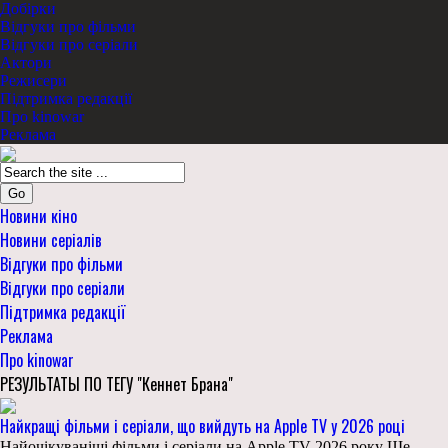
Добірки
Відгуки про фільми
Відгуки про серіали
Актори
Режисери
Підтримка редакції
Про kinowar
Реклама
Go
Новини кіно
Новини серіалів
Відгуки про фільми
Відгуки про серіали
Підтримка редакції
Реклама
Про kinowar
РЕЗУЛЬТАТЫ ПО ТЕГУ "Кеннет Брана"
Найкращі фільми і серіали, що вийдуть на Apple TV у 2026 році
Найочікуваніші фільми і серіали на Apple TV 2026 року Ще