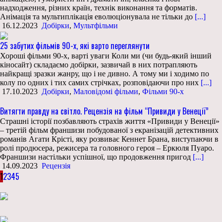
надходження, різних країн, технік виконання та форматів.
Анімація та мультиплікація еволюціонувала не тільки до
[...]
16.12.2023
Добірки
,
Мультфільми
25 забутих фільмів 90-х, які варто переглянути
Хороші фільми 90-х, варті уваги Коли ми (чи будь-який інший
кіносайт) складаємо добірки, зазвичай в них потрапляють
найкращі зразки жанру, що і не дивно. А тому ми і ходимо по
колу по одних і тих самих стрічках, розповідаючи про них
[...]
17.10.2023
Добірки
,
Маловідомі фільми
,
Фільми 90-х
Витягти правду на світло. Рецензія на фільм “Привиди у Венеції”
Страшні історії позбавляють страхів життя «Привиди у Венеції»
– третій фільм франшизи побудованої з екранізацій детективних
романів Агати Крісті, яку розвиває Кеннет Брана, виступаючи в
ролі продюсера, режисера та головного героя – Еркюля Пуаро.
Франшизи настільки успішної, що продовження пригод
[...]
14.09.2023
Рецензія
1
2
3
4
5