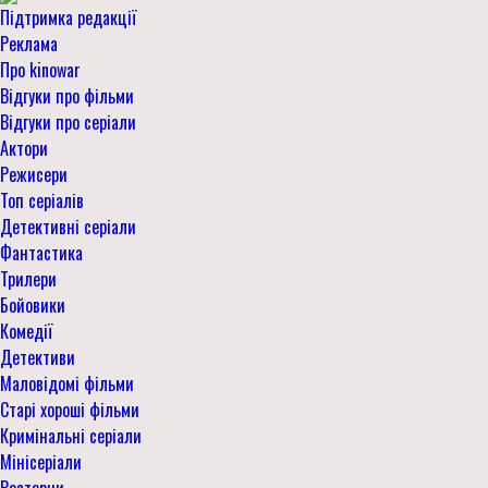
Підтримка редакції
Реклама
Про kinowar
Відгуки про фільми
Відгуки про серіали
Актори
Режисери
Топ серіалів
Детективні серіали
Фантастика
Трилери
Бойовики
Комедії
Детективи
Маловідомі фільми
Старі хороші фільми
Кримінальні серіали
Мінісеріали