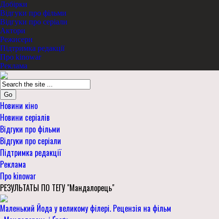
Добірки
Відгуки про фільми
Відгуки про серіали
Актори
Режисери
Підтримка редакції
Про kinowar
Реклама
Go
Новини кіно
Новини серіалів
Відгуки про фільми
Відгуки про серіали
Підтримка редакції
Реклама
Про kinowar
РЕЗУЛЬТАТЫ ПО ТЕГУ "Мандалорець"
Маленький Йода у великому філері. Рецензія на фільм