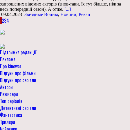
запрошених відомих акторів (знов-таки, їх тут більше, ніж за
весь попередній сезон). А отже,
[...]
09.04.2023
Звездные Войны
,
Новини
,
Рекап
1
2
3
4
Підтримка редакції
Реклама
Про kinowar
Відгуки про фільми
Відгуки про серіали
Актори
Режисери
Топ серіалів
Детективні серіали
Фантастика
Трилери
Бойовики