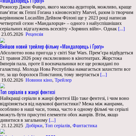
«Мандалорець і Ґроґу»
Режисер Джон Фавро, якого масова аудиторія, можливо, краще
пам’ятає як Геппі Гоґана з кіновсесвіту Marvel, разом із творчим
керівником Lucasfilm Дейвом Філоні ще у 2023 році написав
четвертий сезон «Мандалорця» – одного з найуспішніших
серіальних відгалужень всесвіту «Зоряних війн». Однак
[...]
23.05.2026
Рецензія
Вийшов новий трейлер фільму «Мандалорець і Ґроґу»
Абсолютно нова пригода у світі Star Wars. Прем’єра відбудеться
21 травня 2026 року ексклюзивно в кінотеатрах. Жорстока
Імперія пала, проте її воєначальники все ще розкидані по
галактиці. Молода Нова Республіка намагається захистити все
те, за що боролося Повстання, тому звертається
[...]
19.02.2026
Новини кіно
,
Трейлер
Топ серіалів в жанрі фентезі
Найкращі серіали в жанрі фентезі Що таке фентезі, і чим воно
відрізняється від наукової фантастики? Межа між жанрами,
особливо в наші часи, тонка, часто в одному фільмі чи серіалі
можуть бути присутні елементи обох жанрів. Втім, якщо
дивитися в загальному
[...]
21.12.2025
Добірки
,
Топ серіалів
,
Фантастика