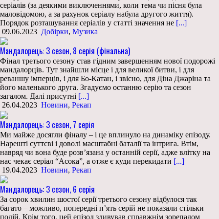
серіалів (за деякими виключеннями, коли тема чи пісня була
маловідомою, а за рахунок серіалу набула другого життя).
Порядок розташування серіалів у статті значення не
[...]
09.06.2023
Добірки
,
Музика
Мандалорець: 3 сезон, 8 серія (фінальна)
Фінал третього сезону став гідним завершенням нової подорожі
мандалорців. Тут знайшли місце і для великої битви, і для
реваншу імперців, і для Бо-Катан, і звісно, для Діна Джаріна та
його маленького друга. Згадуємо останню серію та сезон
загалом. Далі присутні
[...]
26.04.2023
Новини
,
Рекап
Мандалорець: 3 сезон, 7 серія
Ми майже досягли фіналу – і це вплинуло на динаміку епізоду.
Нарешті суттєві і доволі масштабні баталії та інтрига. Втім,
навряд чи вона буде розв’язана у останній серії, адже влітку на
нас чекає серіал “Асока”, а отже є куди перекидати
[...]
19.04.2023
Новини
,
Рекап
Мандалорець: 3 сезон, 6 серія
За сорок хвилин шостої серії третього сезону відбулося так
багато – можливо, попередні п’ять серій не показали стільки
подій. Крім того, цей епізод здивував справжнім зорепадом