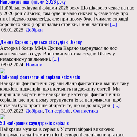
Найочікуваніші фільми 2026 року
Найбільш очікувані фільми 2026 року Що цікавого чекає на нас
у 2026 році? Звісно, там буде чимало сиквелів, саме тому про
них і відомо заздалегідь, але при цьому буде і чимало справді
хорошого кіно (і оригінальні стрічки, і нові частини
[...]
05.01.2025
Добірки
Джина Карано судиться зі студією Disney
Акторка і боєць MMA Джина Карано звернулася до лос-
анджелеського суду. Вона звинуватила студію Disney у
незаконному звільненні.
[...]
08.02.2024
Новини
Найкращі фантастичні серіали всіх часів
Найкращі фантастичні серіали Жанр фантастики вміщує таку
кількість піджанрів, що вистачить на дюжину статей. Ми
вирішили зібрати все найкраще у категорії фантастичних
серіалів, але при цьому згрупувати їх за напрямками, щоб
читачам було простіше обирати те, що їм до вподоби.
[...]
31.07.2023
Добірки
,
Топ серіалів
,
Фантастика
50 найкращих саундтреків серіалів
Найкраща музика із серіалів У статті зібрані виключно
інструментальні теми та пісні, створені спеціально для цих