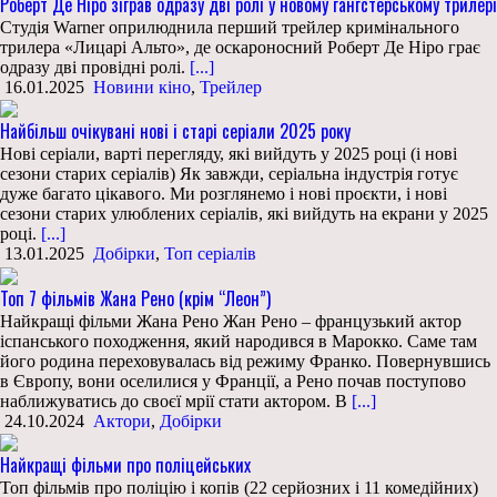
Роберт Де Ніро зіграв одразу дві ролі у новому гангстерському трилері
Студія Warner оприлюднила перший трейлер кримінального
трилера «Лицарі Альто», де оскароносний Роберт Де Ніро грає
одразу дві провідні ролі.
[...]
16.01.2025
Новини кіно
,
Трейлер
Найбільш очікувані нові і старі серіали 2025 року
Нові серіали, варті перегляду, які вийдуть у 2025 році (і нові
сезони старих серіалів) Як завжди, серіальна індустрія готує
дуже багато цікавого. Ми розглянемо і нові проєкти, і нові
сезони старих улюблених серіалів, які вийдуть на екрани у 2025
році.
[...]
13.01.2025
Добірки
,
Топ серіалів
Топ 7 фільмів Жана Рено (крім “Леон”)
Найкращі фільми Жана Рено Жан Рено – французький актор
іспанського походження, який народився в Марокко. Саме там
його родина переховувалась від режиму Франко. Повернувшись
в Європу, вони оселилися у Франції, а Рено почав поступово
наближуватись до своєї мрії стати актором. В
[...]
24.10.2024
Актори
,
Добірки
Найкращі фільми про поліцейських
Топ фільмів про поліцію і копів (22 серйозних і 11 комедійних)