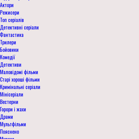
Актори
Режисери
Топ серіалів
Детективні серіали
Фантастика
Трилери
Бойовики
Комедії
Детективи
Маловідомі фільми
Старі хороші фільми
Кримінальні серіали
Мінісеріали
Вестерни
Горори і жахи
Драми
Мультфільми
Пояснено
Музика