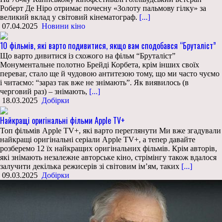
Роберт Де Ніро отримає почесну «Золоту пальмову гілку» за
великий вклад у світовий кінематограф.
[...]
07.04.2025
Новини кіно
10 фільмів, які варто подивитися, якщо вам сподобався “Бруталіст”
Що варто дивитися із схожого на фільм “Бруталіст”
Монументальне полотно Брейді Корбета, крім інших своїх
переваг, стало ще й чудовою антитезою тому, що ми часто чуємо
і читаємо: “зараз так вже не знімають”. Як виявилось (в
черговий раз) – знімають,
[...]
18.03.2025
Добірки
Найкращі оригінальні фільми Apple TV+
Топ фільмів Apple TV+, які варто переглянути Ми вже згадували
найкращі оригінальні серіали Apple TV+, а тепер давайте
розберемо 12 їх найкращих оригінальних фільмів. Крім авторів,
які знімають незалежне авторське кіно, стрімінгу також вдалося
залучити декілька режисерів зі світовим ім’ям, таких
[...]
09.03.2025
Добірки