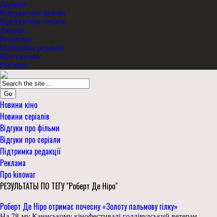
Добірки
Відгуки про фільми
Відгуки про серіали
Актори
Режисери
Підтримка редакції
Про kinowar
Реклама
Go
Новини кіно
Новини серіалів
Відгуки про фільми
Відгуки про серіали
Підтримка редакції
Реклама
Про kinowar
РЕЗУЛЬТАТЫ ПО ТЕГУ "Роберт Де Ніро"
Роберт Де Ніро отримає почесну «Золоту пальмову гілку»
На 78-му Каннському кінофестивалі голлівудський ветеран