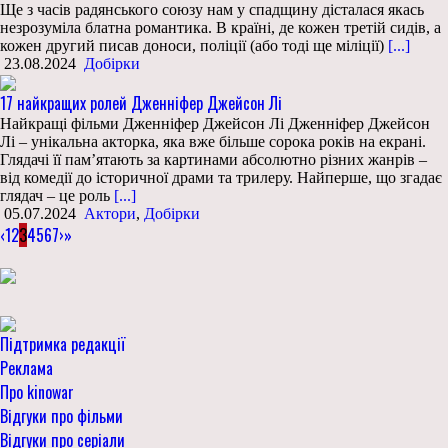
Ще з часів радянського союзу нам у спадщину дісталася якась
незрозуміла блатна романтика. В країні, де кожен третій сидів, а
кожен другий писав доноси, поліції (або тоді ще міліції)
[...]
23.08.2024
Добірки
17 найкращих ролей Дженніфер Джейсон Лі
Найкращі фільми Дженніфер Джейсон Лі Дженніфер Джейсон
Лі – унікальна акторка, яка вже більше сорока років на екрані.
Глядачі її пам’ятають за картинами абсолютно різних жанрів –
від комедії до історичної драми та трилеру. Найперше, що згадає
глядач – це роль
[...]
05.07.2024
Актори
,
Добірки
‹
1
2
3
4
5
6
7
›
»
Підтримка редакції
Реклама
Про kinowar
Відгуки про фільми
Відгуки про серіали