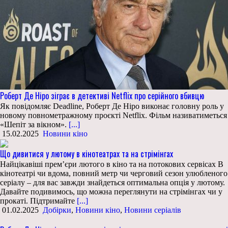
Роберт Де Ніро зіграє в детективі Netflix про серійного вбивцю
Як повідомляє Deadline, Роберт Де Ніро виконає головну роль у
новому повнометражному проєкті Netflix. Фільм називатиметься
«Шепіт за вікном».
[...]
15.02.2025
Новини кіно
Що дивитися у лютому в кінотеатрах та на стрімінгах
Найцікавіші прем’єри лютого в кіно та на потокових сервісах В
кінотеатрі чи вдома, повний метр чи черговий сезон улюбленого
серіалу – для вас завжди знайдеться оптимальна опція у лютому.
Давайте подивимось, що можна переглянути на стрімінгах чи у
прокаті. Підтримайте
[...]
01.02.2025
Добірки
,
Новини кіно
,
Новини серіалів