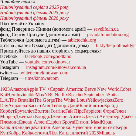
Читайте також:
Найочікуваніші серіали 2025 року
Найочікуваніші фільми 2025 року
Найочікуваніші фільми 2026 року
Підтримайте Україну:
фонд Повернись Живим (допомога армії) —
savelife.in.ua
фонд Сергія Притули (допомога армії) —
prytulafoundation.org
Таблеточки (допомога дітям) —
tabletochki.org
дитяча лікарня Охматдит (допомога дітям) —
bit.ly/help-ohmatdyt
Приєднуйтесь до наших сторінок у соцмережах:
facebook —
facebook.com/goodkino
YouTube —
youtube.com/c/kinowar
Instagram —
instagram.com/kinowar.com.ua
twitter —
twitter.com/kinowar_com
Telegram —
t.me/kinowarcom
1923
Amazon
Apple TV +
Captain America: Brave New World
Cobra
Kai
Here
Invincible
Max
NBC
Netflix
Reacher
September 5
Suits:
L.A.
The Brutalist
The Gorge
The White Lotus
Yellowjackets
Zero
Day
Анджела Бассет
Аня Тейлор-Джой
Білий лотос
Брейді
Корбет
Бруталіст
Волтон Ґоґґінс
Гай Пірс
Гаррісон Форд
Гелен
Міррен
Джейкоб Елорді
Джейсон Айзекс
Джессі Айзенберг
Джессі
Племонс
Джоан Аллен
Едрієн Броуді
Ентоні Макі
Кіран
Калкін
Канадець
Капітан Америка: Чудесний новий світ
Керрі
Кун
Кобра Кай
костюми
Ліззі Каплан
лютий 2025
Мішель