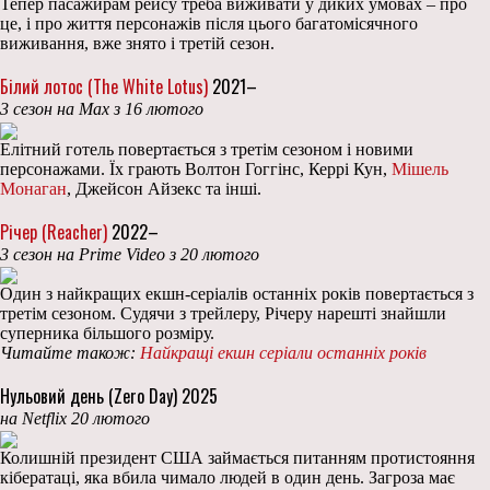
Тепер пасажирам рейсу треба виживати у диких умовах – про
це, і про життя персонажів після цього багатомісячного
виживання, вже знято і третій сезон.
Білий лотос (The White Lotus)
2021–
3 сезон на Max з 16 лютого
Елітний готель повертається з третім сезоном і новими
персонажами. Їх грають Волтон Гоггінс, Керрі Кун,
Мішель
Монаган
, Джейсон Айзекс та інші.
Річер (Reacher)
2022–
3 сезон на Prime Video з 20 лютого
Один з найкращих екшн-серіалів останніх років повертається з
третім сезоном. Судячи з трейлеру, Річеру нарешті знайшли
суперника більшого розміру.
Читайте також:
Найкращі екшн серіали останніх років
Нульовий день (Zero Day) 2025
на Netflix 20 лютого
Колишній президент США займається питанням протистояння
кібератаці, яка вбила чимало людей в один день. Загроза має