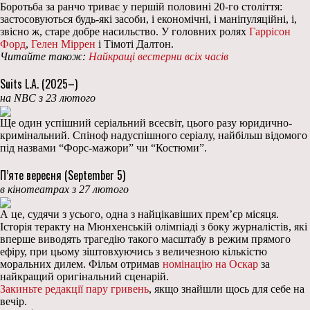
Боротьба за ранчо триває у першій половині 20-го століття:
застосовуються будь-які засоби, і економічні, і маніпуляційні, і,
звісно ж, старе добре насильство. У головних ролях
Гаррісон
Форд
,
Гелен Міррен
і Тімоті Далтон.
Читайте також:
Найкращі вестерни всіх часів
Suits L.A. (2025–)
на NBC з 23 лютого
Ще один успішний серіальний всесвіт, цього разу юридично-
кримінальний. Спіноф надуспішного серіалу, найбільш відомого
під назвами “Форс-мажори” чи “Костюми”.
П’яте вересня (September 5)
в кінотеатрах з 27 лютого
А це, судячи з усього, одна з найцікавіших прем’єр місяця.
Історія теракту на Мюнхенській олімпіаді з боку журналістів, які
вперше виводять трагедію такого масштабу в режим прямого
ефіру, при цьому зіштовхуючись з величезною кількістю
моральних дилем. Фільм отримав
номінацію на Оскар
за
найкращий оригінальний сценарій.
Закиньте редакції пару гривень
, якщо знайшли щось для себе на
вечір.