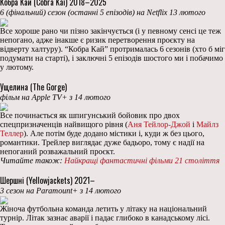
Кобра Кай (Cobra Kai) 2018–2025
6 (фінальний) сезон (останні 5 епізодів) на Netflix 13 лютого
Все хороше рано чи пізно закінчується (і у певному сенсі це теж
непогано, адже інакше є ризик перетворення проєкту на
відверту халтуру). “Кобра Кай” протрималась 6 сезонів (хто б міг
подумати на старті), і заключні 5 епізодів шостого ми і побачимо
у лютому.
Ущелина (The Gorge)
фільм на Apple TV+ з 14 лютого
Все починається як шпигунський бойовик про двох
спецпризначенців найвищого рівня (
Аня Тейлор-Джой
і
Майлз
Теллер
). Але потім буде додано містики і, куди ж без цього,
романтики. Трейлер виглядає дуже бадьоро, тому є надії на
непоганий розважальний проєкт.
Читайте також:
Найкращі фантастичні фільми 21 століття
Шершні (Yellowjackets) 2021–
3 сезон на Paramount+ з 14 лютого
Жіноча футбольна команда летить у літаку на національний
турнір. Літак зазнає аварії і падає глибоко в канадському лісі.