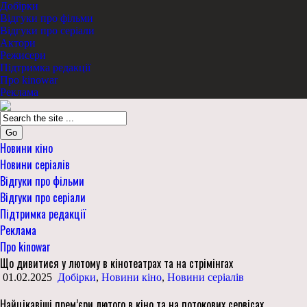
Добірки
Відгуки про фільми
Відгуки про серіали
Актори
Режисери
Підтримка редакції
Про kinowar
Реклама
Go
Новини кіно
Новини серіалів
Відгуки про фільми
Відгуки про серіали
Підтримка редакції
Реклама
Про kinowar
Що дивитися у лютому в кінотеатрах та на стрімінгах
01.02.2025
Добірки
,
Новини кіно
,
Новини серіалів
Найцікавіші прем’єри лютого в кіно та на потокових сервісах