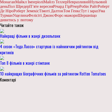
Монаган
Майкл Імперіолі
Майлз Теллер
Невразливий
Нульовий
день
Пол Шредер
П’яте вересня
Річард Гір
Річер
Робін Райт
Роберт
Де Ніро
Роберт Земекіс
Тімоті Далтон
Том Генкс
Тут і зараз
Ума
Турман
Ущелина
Фелісіті Джонс
Форс-мажори
Шершні
що
дивитись у лютому
Читайте також
Найкращі фільми в жанрі дизельпанк
4 сезон «Теда Лассо» стартував із найнижчим рейтингом від
критиків
Топ 8 фільмів в жанрі стімпанк
10 найкращих біографічних фільмів за рейтингом Rotten Tomatoes
Коментарі