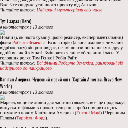
Вже 3 сезон дуже успішного проєкту від Amazon.
Читайте також:
Найкращі мультсеріали всіх часів
Тут і зараз (Here)
в кінотеатрах з 13 лютого
Новий (і, як часто буває у цього режисер, експериментальний)
фільм
Роберта Земекіса
. Всю історію (а вона охоплює чималий
відрізок часу) він розповідає, не змінюючи постановку кадру у
одній великій кімнаті. Змінюються лише обставини і часи. У
головних ролях Том Генкс і Робін Райт.
Читайте також:
Всі фільми Роберта Земекіса, ранжовані від
найгіршого до найкращого
Капітан Америка: Чудесний новий світ (Captain America: Brave New
World)
в кінотеатрах з 13 лютого
Марвел, як це не дивно для частини глядачів, все ще продовжує
випускати фільми в прокат: тепер це спроба створити щось
потужне з новим Капітаном Америка (
Ентоні Макі
) і Червоним
Галком (
Гаррісон Форд
).