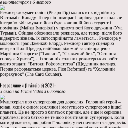
в кінотеатрах з 6 лютого
Режисер-документаліст (Річард Гір) колись втік від війни у
В’єтнамі в Канаду. Тепер він помирає і вирішує дати фінальне
інтерв’ю. Фільмувати його буде колишній його студент і
помічник (Майкл Імперіолі) у присутності його дружини (Ума
Турман). Обидва обожнювали режисера, але тепер, після його
відвертих зізнань, їх світосприйняття ламається… Режисера у
молодості грає Джейкоб Елорді. Режисер і автор сценарію –
ветеран Пол Шредер, найбільш відомий за співпрацею з
Мартіном Скорсезе (“Таксист”, “Скажений бик”, “Остання
спокуса Христа”), а із останніх сольних режисерських робіт
варто згадати “Витоки Реформатства” (Щоденник пастиря,
Перша реформатська церква, First Reformed) та “Холодний
розрахунок” (The Card Counter).
Невразливий (Invincible) 2021–
3 сезон на Prime Video з 6 лютого
Мультсеріал про супергероїв для дорослих. Головний герой –
юнак, який є сином землянки і могутнього супергероя з іншої
планети. Це не просто з багатьох причин, але є ще й серйозна
проблема: його батько не те щоб позитивний супергерой. Коли
мати дізнається, що робив її чоловік, у неї починається депресія.
А юнаку доводиться подорослішати у доволі короткий термін.