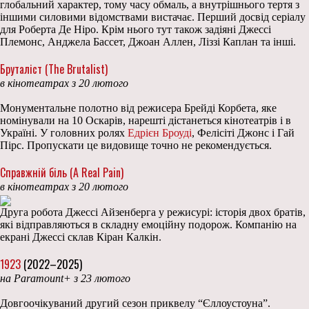
глобальний характер, тому часу обмаль, а внутрішнього тертя з
іншими силовими відомствами вистачає. Перший досвід серіалу
для Роберта Де Ніро. Крім нього тут також задіяні Джессі
Племонс, Анджела Бассет, Джоан Аллен, Ліззі Каплан та інші.
Бруталіст (The Brutalist)
в кінотеатрах з 20 лютого
Монументальне полотно від режисера Брейді Корбета, яке
номінували на 10 Оскарів, нарешті дістанеться кінотеатрів і в
Україні. У головних ролях
Едрієн Броуді
, Фелісіті Джонс і Гай
Пірс. Пропускати це видовище точно не рекомендується.
Справжній біль (A Real Pain)
в кінотеатрах з 20 лютого
Друга робота Джессі Айзенберга у режисурі: історія двох братів,
які відправляються в складну емоційну подорож. Компанію на
екрані Джессі склав Кіран Калкін.
1923
(2022–2025)
на Paramount+ з 23 лютого
Довгоочікуваний другий сезон приквелу “Єллоустоуна”.