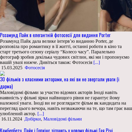
Розамунд Пайк в елегантній фотосесії для видання Porter
Розамунд Пайк дала велике інтерв’ю виданню Porter, де
розповіла про романтику в її житті, останні роботи в кіно та
старт третього сезону серіалу “Колесо часу”. Паралельно
фотограф зробив декілька чудових світлин, які ми і пропонуємо
вашій увазі нижче. Дивіться також: Фотосесія
[...]
15.03.2025
Фотосесія
30 фільмів з класними акторами, на які ви не звертали уваги (і
дарма)
Маловідомі фільми за участю відомих акторів Іноді навіть
наявність у фільмі зірки найвищого рівня не гарантує йому
належної уваги. Іноді ви не розглядаєте фільм як кандидата на
перегляд цього вечора, навіть незважаючи на те, що там грає ваш
улюблений актор.
[...]
16.11.2024
Добірки
,
Маловідомі фільми
Камбербетч, Пайк і Гопкінс зіграють у новому фільмі Гая Річі