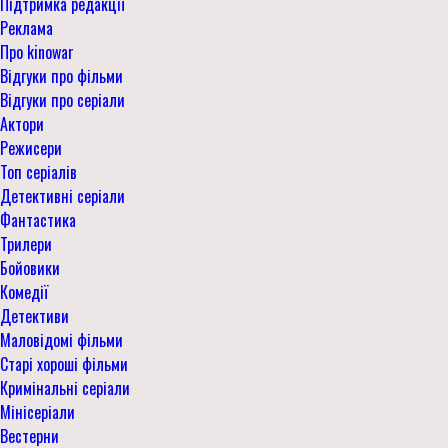
Підтримка редакції
Реклама
Про kinowar
Відгуки про фільми
Відгуки про серіали
Актори
Режисери
Топ серіалів
Детективні серіали
Фантастика
Трилери
Бойовики
Комедії
Детективи
Маловідомі фільми
Старі хороші фільми
Кримінальні серіали
Мінісеріали
Вестерни