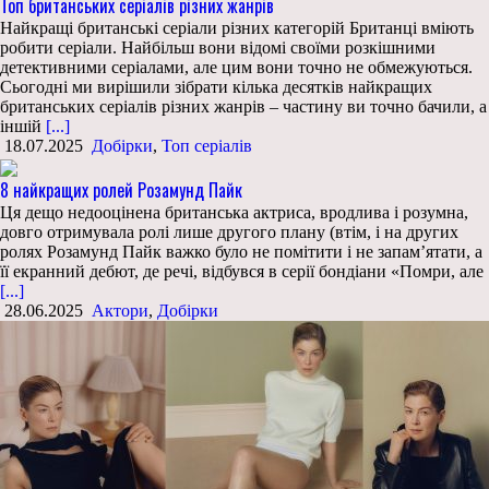
Топ британських серіалів різних жанрів
Найкращі британські серіали різних категорій Британці вміють
робити серіали. Найбільш вони відомі своїми розкішними
детективними серіалами, але цим вони точно не обмежуються.
Сьогодні ми вирішили зібрати кілька десятків найкращих
британських серіалів різних жанрів – частину ви точно бачили, а
іншій
[...]
18.07.2025
Добірки
,
Топ серіалів
8 найкращих ролей Розамунд Пайк
Ця дещо недооцінена британська актриса, вродлива і розумна,
довго отримувала ролі лише другого плану (втім, і на других
ролях Розамунд Пайк важко було не помітити і не запам’ятати, а
її екранний дебют, де речі, відбувся в серії бондіани «Помри, але
[...]
28.06.2025
Актори
,
Добірки