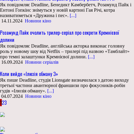
Як повідомляє Deadline, Бенедикт Камбербетч, Розамунд Пайк і
Ентоні Гопкінс знімуться у новій картині Гая Річі, котра
називатиметься «Дружина і пес».
[...]
14.11.2024
Новини кіно
Розамунд Пайк очолить трилер-серіал про секрети Кремнієвої
долини
Як повідомляє Deadline, англійська акторка виконає головну
роль у новому шоу від Netflix – трилері під назвою «Тамблайт»
про темні залаштунки Кремнієвої долини.
[...]
16.09.2024
Новини серіалів
Коли вийде «Ілюзія обману 3»
Як пише Deadline, студія Lionsgate визначилася з датою виходу
третьої частини авантюрної франшизи про фокусників-робін
гудів «Ілюзія обману».
[...]
04.07.2024
Новини кіно
1
2
3