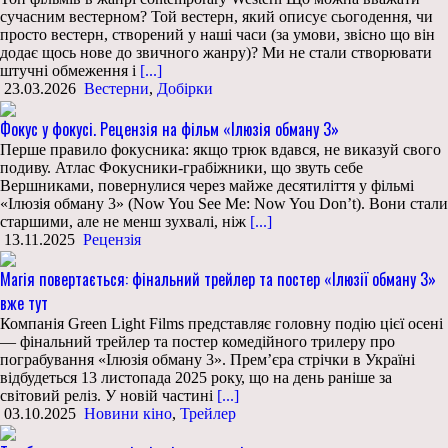
сучасним вестерном? Той вестерн, який описує сьогодення, чи
просто вестерн, створений у наші часи (за умови, звісно що він
додає щось нове до звичного жанру)? Ми не стали створювати
штучні обмеження і
[...]
23.03.2026
Вестерни
,
Добірки
Фокус у фокусі. Рецензія на фільм «Ілюзія обману 3»
Перше правило фокусника: якщо трюк вдався, не виказуй свого
подиву. Атлас Фокусники-грабіжники, що звуть себе
Вершниками, повернулися через майже десятиліття у фільмі
«Ілюзія обману 3» (Now You See Me: Now You Don’t). Вони стали
старшими, але не менш зухвалі, ніж
[...]
13.11.2025
Рецензія
Магія повертається: фінальний трейлер та постер «Ілюзії обману 3»
вже тут
Компанія Green Light Films представляє головну подію цієї осені
— фінальний трейлер та постер комедійного трилеру про
пограбування «Ілюзія обману 3». Прем’єра стрічки в Україні
відбудеться 13 листопада 2025 року, що на день раніше за
світовий реліз. У новій частині
[...]
03.10.2025
Новини кіно
,
Трейлер