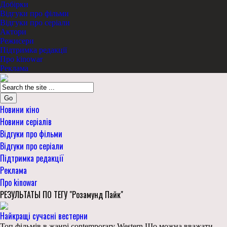
Добірки
Відгуки про фільми
Відгуки про серіали
Актори
Режисери
Підтримка редакції
Про kinowar
Реклама
Go
Новини кіно
Новини серіалів
Відгуки про фільми
Відгуки про серіали
Підтримка редакції
Реклама
Про kinowar
РЕЗУЛЬТАТЫ ПО ТЕГУ "Розамунд Пайк"
Найкращі сучасні вестерни
Топ фільмів в жанрі contemporary Western Що можна вважати