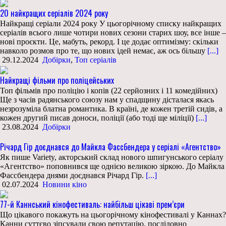
20 найкращих серіалів 2024 року
Найкращі серіали 2024 року У цьогорічному списку найкращих
серіалів всього лише чотири нових сезони старих шоу, все інше –
нові проєкти. Це, мабуть, рекорд. І це додає оптимізму: скільки
навколо розмов про те, що нових ідей немає, аж ось більшу
[...]
29.12.2024
Добірки
,
Топ серіалів
Найкращі фільми про поліцейських
Топ фільмів про поліцію і копів (22 серйозних і 11 комедійних)
Ще з часів радянського союзу нам у спадщину дісталася якась
незрозуміла блатна романтика. В країні, де кожен третій сидів, а
кожен другий писав доноси, поліції (або тоді ще міліції)
[...]
23.08.2024
Добірки
Річард Гір доєднався до Майкла Фассбендера у серіалі «Агентство»
Як пише Variety, акторський склад нового шпигунського серіалу
«Агентство» поповнився ще однією великою зіркою. До Майкла
Фассбендера днями доєднався Річард Гір.
[...]
02.07.2024
Новини кіно
77-й Каннський кінофестиваль: найбільш цікаві прем’єри
Що цікавого покажуть на цьогорічному кінофестивалі у Каннах?
Канни суттєво зіпсували свою репутацію, послідовно