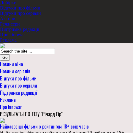
Добірки
Відгуки про фільми
Відгуки про серіали
Актори
Режисери
Підтримка редакції
Про kinowar
Реклама
Go
Новини кіно
Новини серіалів
Відгуки про фільми
Відгуки про серіали
Підтримка редакції
Реклама
Про kinowar
РЕЗУЛЬТАТЫ ПО ТЕГУ "Річард Гір"
Найкасовіші фільми з рейтингом 18+ всіх часів
Найкасовіші фільми з рейтингом R в історії З рейтингом 18+