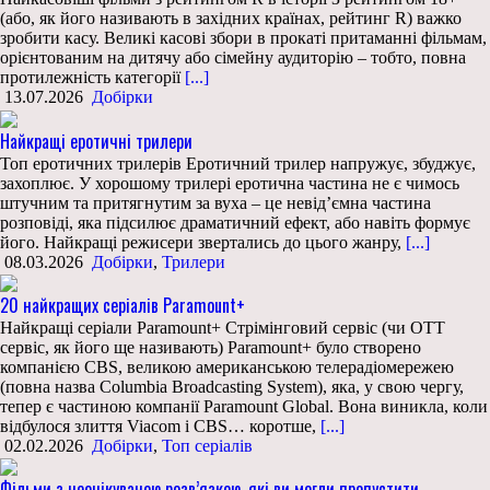
(або, як його називають в західних країнах, рейтинг R) важко
зробити касу. Великі касові збори в прокаті притаманні фільмам,
орієнтованим на дитячу або сімейну аудиторію – тобто, повна
протилежність категорії
[...]
13.07.2026
Добірки
Найкращі еротичні трилери
Топ еротичних трилерів Еротичний трилер напружує, збуджує,
захоплює. У хорошому трилері еротична частина не є чимось
штучним та притягнутим за вуха – це невід’ємна частина
розповіді, яка підсилює драматичний ефект, або навіть формує
його. Найкращі режисери звертались до цього жанру,
[...]
08.03.2026
Добірки
,
Трилери
20 найкращих серіалів Paramount+
Найкращі серіали Paramount+ Стрімінговий сервіс (чи OTT
сервіс, як його ще називають) Paramount+ було створено
компанією CBS, великою американською телерадіомережею
(повна назва Columbia Broadcasting System), яка, у свою чергу,
тепер є частиною компанії Paramount Global. Вона виникла, коли
відбулося злиття Viacom і CBS… коротше,
[...]
02.02.2026
Добірки
,
Топ серіалів
Фільми з неочікуваною розв’язкою, які ви могли пропустити