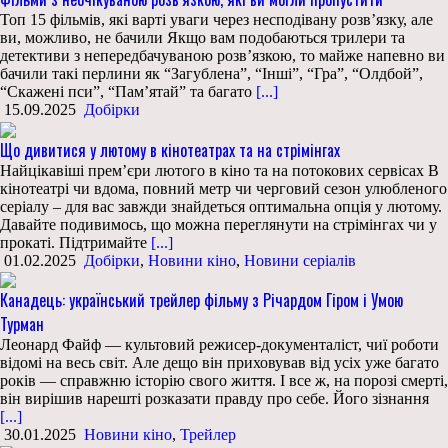
Топ 15 фільмів, які варті уваги через несподівану розв’язку, але
ви, можливо, не бачили Якщо вам подобаються трилери та
детективи з непередбачуваною розв’язкою, то майже напевно ви
бачили такі перлини як “Загублена”, “Інші”, “Гра”, “Олдбой”,
“Скажені пси”, “Пам’ятай” та багато
[...]
15.09.2025
Добірки
Що дивитися у лютому в кінотеатрах та на стрімінгах
Найцікавіші прем’єри лютого в кіно та на потокових сервісах В
кінотеатрі чи вдома, повний метр чи черговий сезон улюбленого
серіалу – для вас завжди знайдеться оптимальна опція у лютому.
Давайте подивимось, що можна переглянути на стрімінгах чи у
прокаті. Підтримайте
[...]
01.02.2025
Добірки
,
Новини кіно
,
Новини серіалів
Канадець: український трейлер фільму з Річардом Гіром і Умою
Турман
Леонард Файф — культовий режисер-документаліст, чиї роботи
відомі на весь світ. Але дещо він приховував від усіх уже багато
років — справжню історію свого життя. І все ж, на порозі смерті,
він вирішив нарешті розказати правду про себе. Його зізнання
[...]
30.01.2025
Новини кіно
,
Трейлер