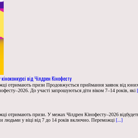
кіноконкурсі від Чілдрен Кінофесту
еможці отримають призи Продовжується приймання заявок від юних
офесту–2026. До участі запрошуються діти віком 7–14 років, які
[
еможці отримають призи. У межах Чілдрен Кінофесту–2026 відбуд
и людьми у віці від 7 до 14 років включно. Переможці
[...]