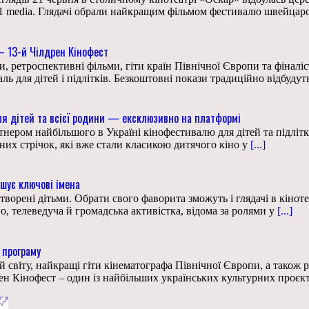
1+1 media. Глядачі обрали найкращим фільмом фестивалю швейца
 – 13-й Чілдрен Кінофест
и, ретроспективні фільми, гіти країн Північної Європи та фіналі
 для дітей і підлітків. Безкоштовні покази традиційно відбудуть
ля дітей та всієї родини — ексклюзивно на платформі
ртнером найбільшого в Україні кінофестивалю для дітей та підлі
них стрічок, які вже стали класикою дитячого кіно у
[...]
ошує ключові імена
створені дітьми. Обрати свого фаворита зможуть і глядачі в кіно
о, телеведуча й громадська активістка, відома за ролями у
[...]
 програму
світу, найкращі гіти кінематографа Північної Європи, а також рет
рен Кінофест – один із найбільших українських культурних проєкт