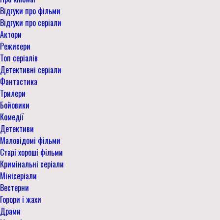
Відгуки про фільми
Відгуки про серіали
Актори
Режисери
Топ серіалів
Детективні серіали
Фантастика
Трилери
Бойовики
Комедії
Детективи
Маловідомі фільми
Старі хороші фільми
Кримінальні серіали
Мінісеріали
Вестерни
Горори і жахи
Драми