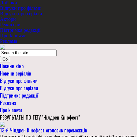
Добірки
Відгуки про фільми
Відгуки про серіали
Актори
Режисери
Підтримка редакції
Про kinowar
Реклама
Go
Новини кіно
Новини серіалів
Відгуки про фільми
Відгуки про серіали
Підтримка редакції
Реклама
Про kinowar
РЕЗУЛЬТАТЫ ПО ТЕГУ "Чілдрен Кінофест"
13-й Чілдрен Кінофест оголосив переможців
Протягом 10 днів фільми фестивалю зібрали майже 60 тисяч пере