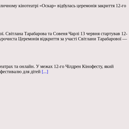
оличному кінотеатрі «Оскар» відбулась церемонія закриття 12-го
. Світлана Тарабарова та Совеня Чарлі 13 червня стартував 12-
 урочиста Церемонія відкриття за участі Світлани Тарабарової —
театрах та онлайн. У межах 12-го Чілдрен Кінофесту, який
офестивалю для дітей
[...]