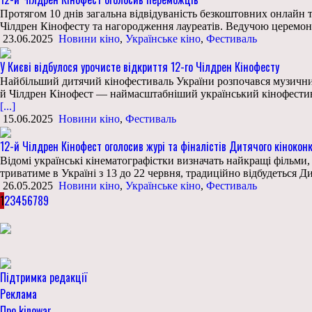
Протягом 10 днів загальна відвідуваність безкоштовних онлайн т
Чілдрен Кінофесту та нагородження лауреатів. Ведучою церемон
23.06.2025
Новини кіно
,
Українське кіно
,
Фестиваль
У Києві відбулося урочисте відкриття 12-го Чілдрен Кінофесту
Найбільший дитячий кінофестиваль України розпочався музичним
й Чілдрен Кінофест — наймасштабніший український кінофестиваль
[...]
15.06.2025
Новини кіно
,
Фестиваль
12-й Чілдрен Кінофест оголосив журі та фіналістів Дитячого кінокон
Відомі українські кінематографістки визначать найкращі фільми, 
триватиме в Україні з 13 до 22 червня, традиційно відбудеться 
26.05.2025
Новини кіно
,
Українське кіно
,
Фестиваль
1
2
3
4
5
6
7
8
9
Підтримка редакції
Реклама
Про kinowar