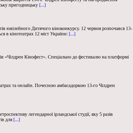
рську пригодницьку
[...]
стів ювілейного Дитячого кіноконкурсу. 12 червня розпочався 13-
ся в кінотеатрах 12 міст України:
[...]
тків «Чілдрен Кінофест». Спеціально до фестивалю на платформі
театрах та онлайн. Почесною амбасадоркою 13-го Чілдрен
роспективу легендарної ірландської студії, яку 5 разів
ів для
[...]