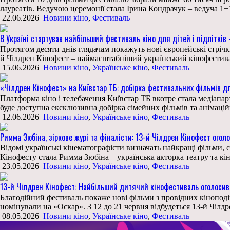
лауреатів. Ведучою церемонії стала Ірина Кондрачук – ведуча 
22.06.2026
Новини кіно
,
Фестиваль
В Україні стартував найбільший фестиваль кіно для дітей і підлітків
Протягом десяти днів глядачам покажуть нові європейські стрічк
й Чілдрен Кінофест – наймасштабніший український кінофестиваль
15.06.2026
Новини кіно
,
Українське кіно
,
Фестиваль
«Чілдрен Кінофест» на Київстар ТБ: добірка фестивальних фільмів д
Платформа кіно і телебачення Київстар ТБ вкотре стала медіапа
буде доступна ексклюзивна добірка сімейних фільмів та анімацій
12.06.2026
Новини кіно
,
Українське кіно
,
Фестиваль
Римма Зюбіна, зіркове журі та фіналісти: 13-й Чілдрен Кінофест огол
Відомі українські кінематографісти визначать найкращі фільми, 
Кінофесту стала Римма Зюбіна – українська акторка театру та кін
23.05.2026
Новини кіно
,
Українське кіно
,
Фестиваль
13-й Чілдрен Кінофест: Найбільший дитячий кінофестиваль оголосив
Благодійний фестиваль покаже нові фільми з провідних кіноподій 
номінували на «Оскар». З 12 до 21 червня відбудеться 13-й Чілд
08.05.2026
Новини кіно
,
Українське кіно
,
Фестиваль