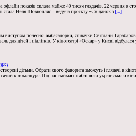
а офлайн показів склала майже 40 тисяч глядачів. 22 червня в ст
ії стала Неля Шовкопляс – ведуча проєкту «Сніданок з
[...]
 виступом почесної амбасадорки, співачки Світлани Тарабарової
 для дітей і підлітків. У кінотеатрі «Оскар» у Києві відбулася
курсу
створені дітьми. Обрати свого фаворита зможуть і глядачі в кіно
Дитячий кіноконкурс. Під час наймасштабнішого українського кін