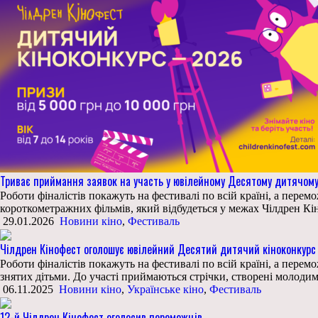
Триває приймання заявок на участь у ювілейному Десятому дитячому 
Роботи фіналістів покажуть на фестивалі по всій країні, а пер
короткометражних фільмів, який відбудеться у межах Чілдрен Кін
29.01.2026
Новини кіно
,
Фестиваль
Чілдрен Кінофест оголошує ювілейний Десятий дитячий кіноконкурс
Роботи фіналістів покажуть на фестивалі по всій країні, а пер
знятих дітьми. До участі приймаються стрічки, створені молодим
06.11.2025
Новини кіно
,
Українське кіно
,
Фестиваль
12-й Чілдрен Кінофест оголосив переможців