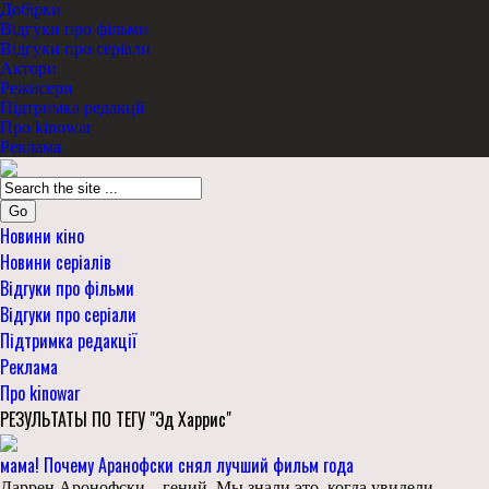
Добірки
Відгуки про фільми
Відгуки про серіали
Актори
Режисери
Підтримка редакції
Про kinowar
Реклама
Go
Новини кіно
Новини серіалів
Відгуки про фільми
Відгуки про серіали
Підтримка редакції
Реклама
Про kinowar
РЕЗУЛЬТАТЫ ПО ТЕГУ "Эд Харрис"
мама! Почему Аранофски снял лучший фильм года
Даррен Аронофски – гений. Мы знали это, когда увидели