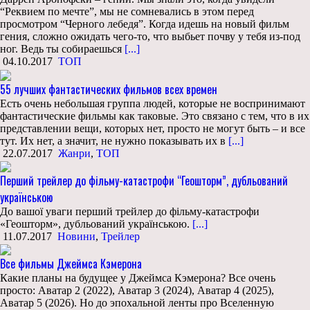
“Реквием по мечте”, мы не сомневались в этом перед
просмотром “Черного лебедя”. Когда идешь на новый фильм
гения, сложно ожидать чего-то, что выбьет почву у тебя из-под
ног. Ведь ты собираешься
[...]
04.10.2017
ТОП
55 лучших фантастических фильмов всех времен
Есть очень небольшая группа людей, которые не воспринимают
фантастические фильмы как таковые. Это связано с тем, что в их
представлении вещи, которых нет, просто не могут быть – и все
тут. Их нет, а значит, не нужно показывать их в
[...]
22.07.2017
Жанри
,
ТОП
Перший трейлер до фільму-катастрофи “Геошторм”, дубльований
українською
До вашої уваги перший трейлер до фільму-катастрофи
«Геошторм», дубльований українською.
[...]
11.07.2017
Новини
,
Трейлер
Все фильмы Джеймса Кэмерона
Какие планы на будущее у Джеймса Кэмерона? Все очень
просто: Аватар 2 (2022), Аватар 3 (2024), Аватар 4 (2025),
Аватар 5 (2026). Но до эпохальной ленты про Вселенную