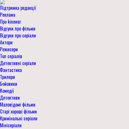
Підтримка редакції
Реклама
Про kinowar
Відгуки про фільми
Відгуки про серіали
Актори
Режисери
Топ серіалів
Детективні серіали
Фантастика
Трилери
Бойовики
Комедії
Детективи
Маловідомі фільми
Старі хороші фільми
Кримінальні серіали
Мінісеріали