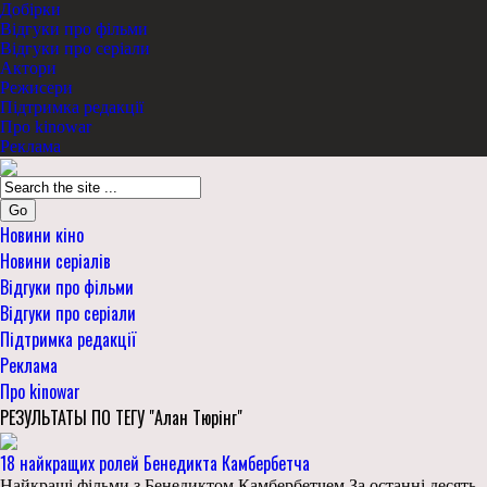
Добірки
Відгуки про фільми
Відгуки про серіали
Актори
Режисери
Підтримка редакції
Про kinowar
Реклама
Go
Новини кіно
Новини серіалів
Відгуки про фільми
Відгуки про серіали
Підтримка редакції
Реклама
Про kinowar
РЕЗУЛЬТАТЫ ПО ТЕГУ "Алан Тюрінг"
18 найкращих ролей Бенедикта Камбербетча
Найкращі фільми з Бенедиктом Камбербетчем За останні десять