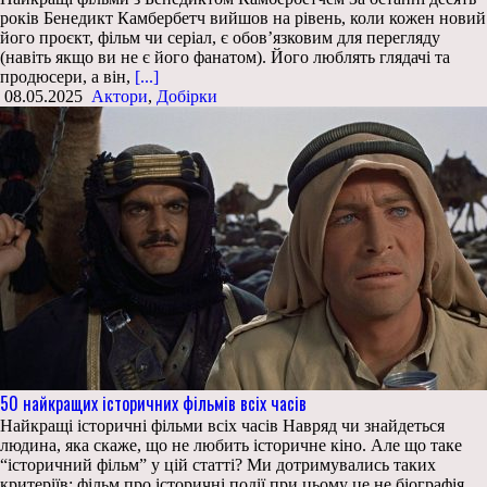
років Бенедикт Камбербетч вийшов на рівень, коли кожен новий
його проєкт, фільм чи серіал, є обов’язковим для перегляду
(навіть якщо ви не є його фанатом). Його люблять глядачі та
продюсери, а він,
[...]
08.05.2025
Актори
,
Добірки
50 найкращих історичних фільмів всіх часів
Найкращі історичні фільми всіх часів Навряд чи знайдеться
людина, яка скаже, що не любить історичне кіно. Але що таке
“історичний фільм” у цій статті? Ми дотримувались таких
критеріїв: фільм про історичні події при цьому це не біографія