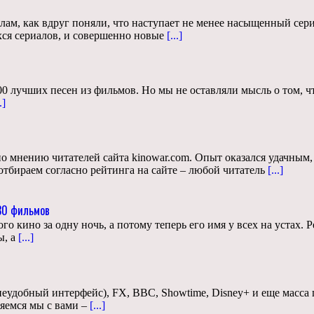
иалам, как вдруг поняли, что наступает не менее насыщенный с
ся сериалов, и совершенно новые
[...]
0 лучших песен из фильмов. Но мы не оставляли мысль о том, ч
.]
о мнению читателей сайта kinowar.com. Опыт оказался удачным
бираем согласно рейтинга на сайте – любой читатель
[...]
 30 фильмов
 кино за одну ночь, а потому теперь его имя у всех на устах. 
, а
[...]
 неудобный интерфейс), FX, BBC, Showtime, Disney+ и еще масса
яемся мы с вами –
[...]