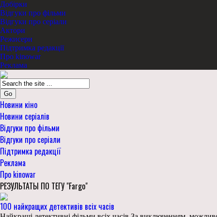
Добірки
Відгуки про фільми
Відгуки про серіали
Актори
Режисери
Підтримка редакції
Про kinowar
Реклама
Go
Новини кіно
Новини серіалів
Відгуки про фільми
Відгуки про серіали
Підтримка редакції
Реклама
Про kinowar
РЕЗУЛЬТАТЫ ПО ТЕГУ "Fargo"
100 найкращих детективів всіх часів
Найкращі детективні фільми всіх часів За виключенням, можливо,