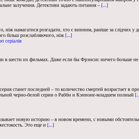
мальне залучення. Детективи задають питання –
[...]
го, ніж намагатися розгадати, хто є винним, раніше за слідчих у
ого більш розслабляючого, ніж
[...]
оп серіалів
и в шести их фильмах. Даже если бы Фрэнсис ничего больше не д
серия станет последней – то количество смертей возрастает в п
ольной черно-белой серии о Рабби и Кэнноне-младшем полный
[..
казывает новую историю – в новом времени, с новыми обстоятел
естокость. Это еще и
[...]