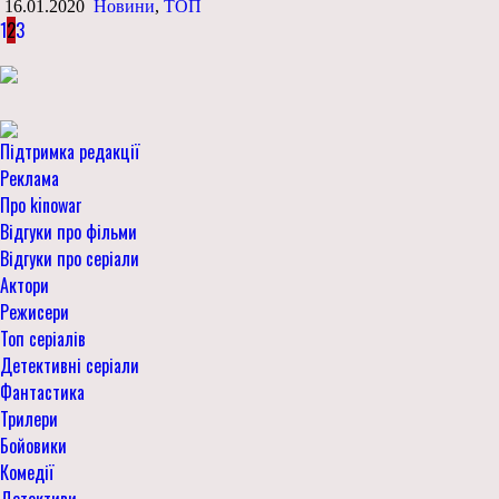
16.01.2020
Новини
,
ТОП
1
2
3
Підтримка редакції
Реклама
Про kinowar
Відгуки про фільми
Відгуки про серіали
Актори
Режисери
Топ серіалів
Детективні серіали
Фантастика
Трилери
Бойовики
Комедії