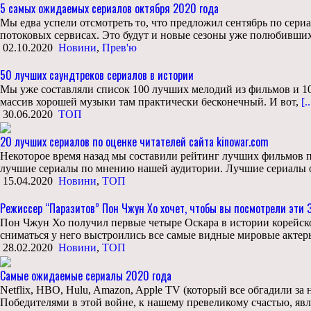
5 самых ожидаемых сериалов октября 2020 года
Мы едва успели отсмотреть то, что предложил сентябрь по сер
потоковых сервисах. Это будут и новые сезоны уже полюбивших
02.10.2020
Новини
,
Прев'ю
50 лучших саундтреков сериалов в истории
Мы уже составляли список 100 лучших мелодий из фильмов и 10
массив хорошей музыки там практически бесконечный. И вот,
[..
30.06.2020
ТОП
20 лучших сериалов по оценке читателей сайта kinowar.com
Некоторое время назад мы составили рейтинг лучших фильмов п
лучшие сериалы по мнению нашей аудитории. Лучшие сериалы от
15.04.2020
Новини
,
ТОП
Режиссер “Паразитов” Пон Чжун Хо хочет, чтобы вы посмотрели эти
Пон Чжун Хо получил первые четыре Оскара в истории корейского
сниматься у него выстроились все самые видные мировые актеры
28.02.2020
Новини
,
ТОП
Самые ожидаемые сериалы 2020 года
Netflix, HBO, Hulu, Amazon, Apple TV (который все обгадили за
Победителями в этой войне, к нашему превеликому счастью, явл