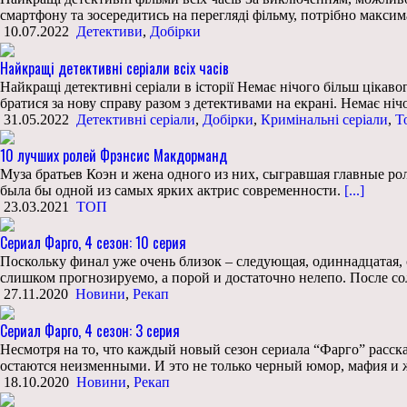
смартфону та зосередитись на перегляді фільму, потрібно макси
10.07.2022
Детективи
,
Добірки
Найкращі детективні серіали всіх часів
Найкращі детективні серіали в історії Немає нічого більш цікаво
братися за нову справу разом з детективами на екрані. Немає ніч
31.05.2022
Детективні серіали
,
Добірки
,
Кримінальні серіали
,
Т
10 лучших ролей Фрэнсис Макдорманд
Муза братьев Коэн и жена одного из них, сыгравшая главные рол
была бы одной из самых ярких актрис современности.
[...]
23.03.2021
ТОП
Сериал Фарго, 4 сезон: 10 серия
Поскольку финал уже очень близок – следующая, одиннадцатая, 
слишком прогнозируемо, а порой и достаточно нелепо. После с
27.11.2020
Новини
,
Рекап
Сериал Фарго, 4 сезон: 3 серия
Несмотря на то, что каждый новый сезон сериала “Фарго” расс
остаются неизменными. И это не только черный юмор, мафия и ж
18.10.2020
Новини
,
Рекап