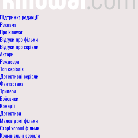
Підтримка редакції
Реклама
Про kinowar
Відгуки про фільми
Відгуки про серіали
Актори
Режисери
Топ серіалів
Детективні серіали
Фантастика
Трилери
Бойовики
Комедії
Детективи
Маловідомі фільми
Старі хороші фільми
Кримінальні серіали