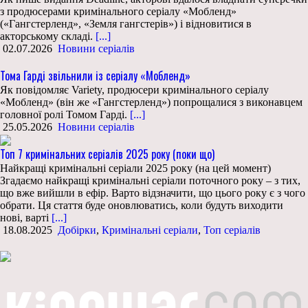
з продюсерами кримінального серіалу «Мобленд»
(«Гангстерленд», «Земля гангстерів») і відновитися в
акторському складі.
[...]
02.07.2026
Новини серіалів
Тома Гарді звільнили із серіалу «Мобленд»
Як повідомляє Variety, продюсери кримінального серіалу
«Мобленд» (він же «Гангстерленд») попрощалися з виконавцем
головної ролі Томом Гарді.
[...]
25.05.2026
Новини серіалів
Топ 7 кримінальних серіалів 2025 року (поки що)
Найкращі кримінальні серіали 2025 року (на цей момент)
Згадаємо найкращі кримінальні серіали поточного року – з тих,
що вже вийшли в ефір. Варто відзначити, що цього року є з чого
обрати. Ця стаття буде оновлюватись, коли будуть виходити
нові, варті
[...]
18.08.2025
Добірки
,
Кримінальні серіали
,
Топ серіалів