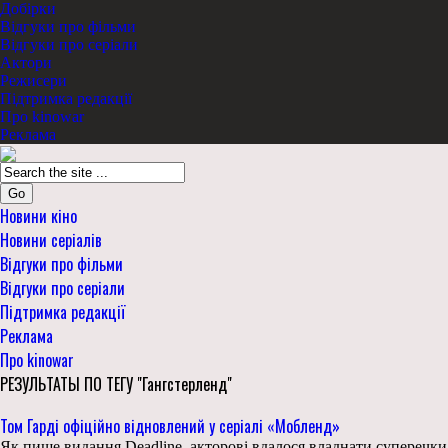
Добірки
Відгуки про фільми
Відгуки про серіали
Актори
Режисери
Підтримка редакції
Про kinowar
Реклама
Go
Новини кіно
Новини серіалів
Відгуки про фільми
Відгуки про серіали
Підтримка редакції
Реклама
Про kinowar
РЕЗУЛЬТАТЫ ПО ТЕГУ "Гангстерленд"
Том Гарді офіційно відновлений у серіалі «Мобленд»
Як пише видання Deadline, акторові вдалося владнати суперечки