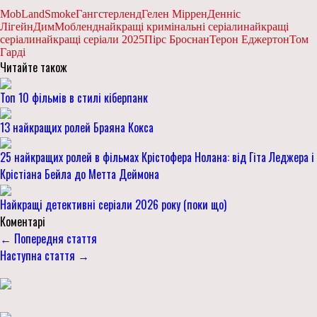
MobLand
Smoke
Гангстерленд
Гелен Міррен
Денніс
Лігейн
Дим
Мобленд
найкращі кримінальні серіали
найкращі
серіали
найкращі серіали 2025
Пірс Броснан
Терон Еджертон
Том
Гарді
Читайте також
Топ 10 фільмів в стилі кіберпанк
13 найкращих ролей Браяна Кокса
25 найкращих ролей в фільмах Крістофера Нолана: від Гіта Леджера і
Крістіана Бейла до Метта Деймона
Найкращі детективні серіали 2026 року (поки що)
Коментарі
← Попередня стаття
Наступна стаття →