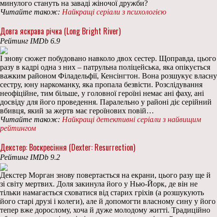
минулого стануть на заваді жіночої дружби?
Читайте також:
Найкращі серіали з психологією
Довга яскрава річка (Long Bright River)
Рейтинг IMDb 6.9
І знову сюжет побудовано навколо двох сестер. Щоправда, цього
разу в кадрі одна з них – патрульна поліцейська, яка опікується
важким районом Філадельфії, Кенсінгтон. Вона розшукує власну
сестру, юну наркоманку, яка пропала безвісти. Розслідування
неофіційне, тим більше, у головної героїні немає ані фаху, ані
досвіду для його проведення. Паралельно у районі діє серійний
вбивця, який за жертв має героїнових повій…
Читайте також:
Найкращі детективні серіали з найвищим
рейтингом
Декстер: Воскресіння (Dexter: Resurrection)
Рейтинг IMDb 9.2
Декстер Морган знову повертається на екрани, цього разу ще й
зі світу мертвих. Доля закинула його у Нью-Йорк, де він не
тільки намагається сховатися від старих гріхів (а розшукують
його старі друзі і колеги), але й допомогти власному сину у його
тепер вже дорослому, хоча й дуже молодому житті. Традиційно