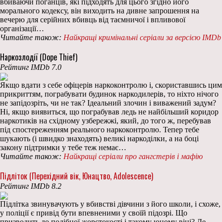
вбиваючи поганців, які підходять для цього згідно його
морального кодексу, він виходить на дивне запрошення на
вечерю для серійних вбивць від таємничої і впливової
організації…
Читайте також:
Найкращі кримінальні серіали за версією IMDb
Наркозлодії (Dope Thief)
Рейтинг IMDb 7.0
Якщо вдати з себе офіцерів наркоконтролю і, скориставшись цим
прикриттям, пограбувати будинок наркодилерів, то ніхто нічого
не запідозріть, чи не так? Ідеальний злочин і виважений задум?
Ні, якщо виявиться, що пограбував ледь не найбільший коридор
наркотиків на східному узбережжі, який, до того ж, перебував
під спостереженням реального наркоконтролю. Тепер тебе
шукають (і швидко знаходять) великі наркоділки, а на боці
закону підтримки у тебе теж немає…
Читайте також:
Найкращі серіали про гангстерів і мафію
Підліток (Перехідний вік, Юнацтво, Adolescence)
Рейтинг IMDb 8.2
Підлітка звинувачують у вбивстві дівчини з його школи, і схоже,
у поліції є привід бути впевненими у своїй підозрі. Що
призводить до подібної жорстокості і такому юному віці? Де