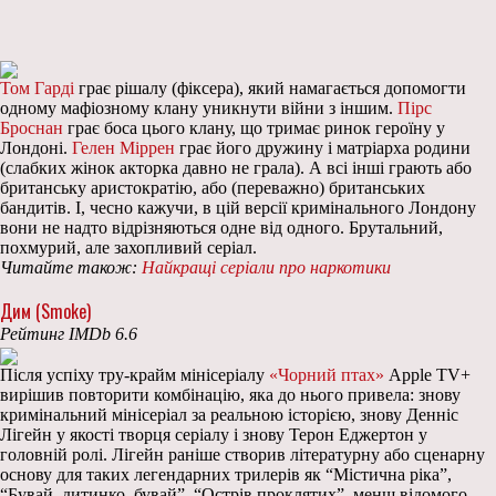
Том Гарді
грає рішалу (фіксера), який намагається допомогти
одному мафіозному клану уникнути війни з іншим.
Пірс
Броснан
грає боса цього клану, що тримає ринок героїну у
Лондоні.
Гелен Міррен
грає його дружину і матріарха родини
(слабких жінок акторка давно не грала). А всі інші грають або
британську аристократію, або (переважно) британських
бандитів. І, чесно кажучи, в цій версії кримінального Лондону
вони не надто відрізняються одне від одного. Брутальний,
похмурий, але захопливий серіал.
Читайте також:
Найкращі серіали про наркотики
Дим (Smoke)
Рейтинг IMDb 6.6
Після успіху тру-крайм мінісеріалу
«Чорний птах»
Apple TV+
вирішив повторити комбінацію, яка до нього привела: знову
кримінальний мінісеріал за реальною історією, знову Денніс
Лігейн у якості творця серіалу і знову Терон Еджертон у
головній ролі. Лігейн раніше створив літературну або сценарну
основу для таких легендарних трилерів як “Містична ріка”,
“Бувай, дитинко, бувай”, “Острів проклятих”, менш відомого