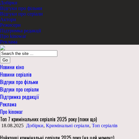
Добірки
Відгуки про фільми
Відгуки про серіали
Актори
Режисери
Підтримка редакції
Про kinowar
Реклама
Go
Новини кіно
Новини серіалів
Відгуки про фільми
Відгуки про серіали
Підтримка редакції
Реклама
Про kinowar
Топ 7 кримінальних серіалів 2025 року (поки що)
18.08.2025
Добірки
,
Кримінальні серіали
,
Топ серіалів
Найкращі кримінальні серіали 2025 року (на цей момент)