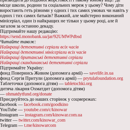
місце школи, родини та соціальних мереж у цьому? Чому діти
виростають геть різними у одних і тих самих умовах чи навіть у
одних і тих самих батьків? Важкий, але майстерно виконаний
мінісеріал, один із найкращих не тільки у цьому році, але й
загалом за останню декаду.
Підтримайте нашу редакцію:
https://send.monobank.ua/jar/92UMWPdbsd
Читайте також:
Найкращі детективні серіали всіх часів
Найкращі детективні мінісеріали всіх часів
Найкращі британські детективні серіали
Найкращі скандинавські детективні серіали
Підтримайте Україну:
фонд Повернись Живим (допомога армії) —
savelife.in.ua
фонд Сергія Притули (допомога армії) —
prytulafoundation.org
Таблеточки (допомога дітям) —
tabletochki.org
дитяча лікарня Охматдит (допомога дітям)
—
ohmatdytfund.org/donate
Приєднуйтесь до наших сторінок у соцмережах:
facebook —
facebook.com/goodkino
YouTube —
youtube.com/c/kinowar
Instagram —
instagram.com/kinowar.com.ua
twitter —
twitter.com/kinowar_com
Telegram —
t.me/kinowarcom