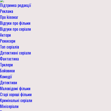
Підтримка редакції
Реклама
Про kinowar
Відгуки про фільми
Відгуки про серіали
Актори
Режисери
Топ серіалів
Детективні серіали
Фантастика
Трилери
Бойовики
Комедії
Детективи
Маловідомі фільми
Старі хороші фільми
Кримінальні серіали
Мінісеріали