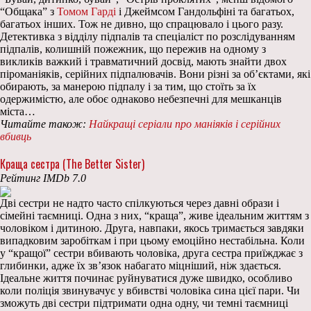
“Общака” з
Томом Гарді
і Джеймсом Гандольфіні та багатьох,
багатьох інших. Тож не дивно, що спрацювало і цього разу.
Детективка з відділу підпалів та спеціаліст по розслідуванням
підпалів, колишній пожежник, що пережив на одному з
викликів важкий і травматичний досвід, мають знайти двох
піроманіяків, серійних підпалювачів. Вони різні за об’єктами, які
обирають, за манерою підпалу і за тим, що стоїть за їх
одержимістю, але обоє однаково небезпечні для мешканців
міста…
Читайте також:
Найкращі серіали про маніяків і серійних
вбивць
Краща сестра (The Better Sister)
Рейтинг IMDb 7.0
Дві сестри не надто часто спілкуються через давні образи і
сімейні таємниці. Одна з них, “краща”, живе ідеальним життям з
чоловіком і дитиною. Друга, навпаки, якось тримається завдяки
випадковим заробіткам і при цьому емоційно нестабільна. Коли
у “кращої” сестри вбивають чоловіка, друга сестра приїжджає з
глибинки, адже їх зв’язок набагато міцніший, ніж здається.
Ідеальне життя починає руйнуватися дуже швидко, особливо
коли поліція звинувачує у вбивстві чоловіка сина цієї пари. Чи
зможуть дві сестри підтримати одна одну, чи темні таємниці