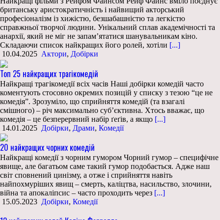
Найкращі фільми з Рейфом Файнсом Рейф Файнс вміло поєднує
британську аристократичність і найвищий акторський
професіоналізм із хижістю, безшабашністю та легкістю
справжньої творчої людини. Унікальний сплав академічності та
анархії, який не міг не запам’ятатися шанувальникам кіно.
Складаючи список найкращих його ролей, хотіли
[...]
10.04.2025
Актори
,
Добірки
Топ 25 найкращих трагікомедій
Найкращі трагікомедії всіх часів Наші добірки комедій часто
коментують стосовно окремих позицій у списку з тезою “це не
комедія”. Зрозуміло, що сприйняття комедій (та взагалі
смішного) – річ максимально суб’єктивна. Хтось вважає, що
комедія – це безперервний набір ґеґів, а якщо
[...]
14.01.2025
Добірки
,
Драми
,
Комедії
20 найкращих чорних комедій
Найкращі комедії з чорним гумором Чорний гумор – специфічне
явище, але багатьом саме такий гумор подобається. Адже наш
світ сповнений цинізму, а отже і сприйняття навіть
найпохмуріших явищ – смерть, каліцтва, насильство, злочини,
війна та апокаліпсис – часто проходить через
[...]
15.05.2023
Добірки
,
Комедії