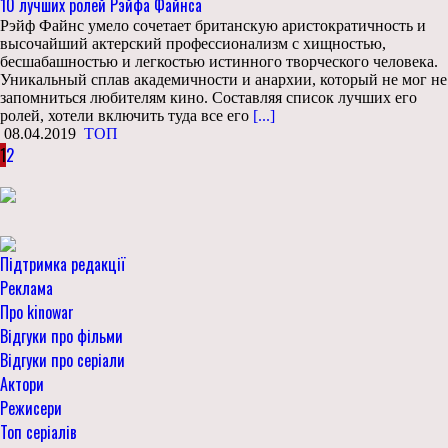
10 лучших ролей Рэйфа Файнса
Рэйф Файнс умело сочетает британскую аристократичность и
высочайший актерский профессионализм с хищностью,
бесшабашностью и легкостью истинного творческого человека.
Уникальный сплав академичности и анархии, который не мог не
запомниться любителям кино. Составляя список лучших его
ролей, хотели включить туда все его
[...]
08.04.2019
ТОП
1
2
Підтримка редакції
Реклама
Про kinowar
Відгуки про фільми
Відгуки про серіали
Актори
Режисери
Топ серіалів