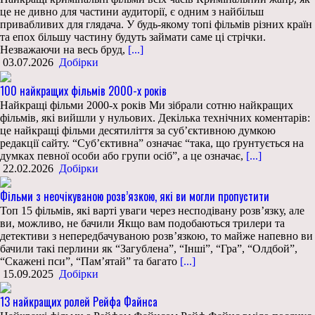
це не дивно для частини аудиторії, є одним з найбільш
привабливих для глядача. У будь-якому топі фільмів різних країн
та епох більшу частину будуть займати саме ці стрічки.
Незважаючи на весь бруд,
[...]
03.07.2026
Добірки
100 найкращих фільмів 2000-х років
Найкращі фільми 2000-х років Ми зібрали сотню найкращих
фільмів, які вийшли у нульових. Декілька технічних коментарів:
це найкращі фільми десятиліття за суб’єктивною думкою
редакції сайту. “Суб’єктивна” означає “така, що ґрунтується на
думках певної особи або групи осіб”, а це означає,
[...]
22.02.2026
Добірки
Фільми з неочікуваною розв’язкою, які ви могли пропустити
Топ 15 фільмів, які варті уваги через несподівану розв’язку, але
ви, можливо, не бачили Якщо вам подобаються трилери та
детективи з непередбачуваною розв’язкою, то майже напевно ви
бачили такі перлини як “Загублена”, “Інші”, “Гра”, “Олдбой”,
“Скажені пси”, “Пам’ятай” та багато
[...]
15.09.2025
Добірки
13 найкращих ролей Рейфа Файнса