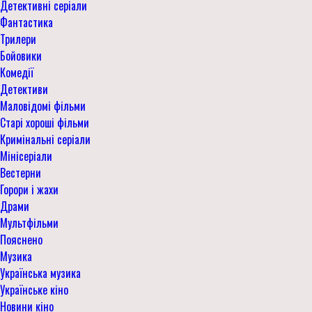
Детективні серіали
Фантастика
Трилери
Бойовики
Комедії
Детективи
Маловідомі фільми
Старі хороші фільми
Кримінальні серіали
Мінісеріали
Вестерни
Горори і жахи
Драми
Мультфільми
Пояснено
Музика
Українська музика
Українське кіно
Новини кіно