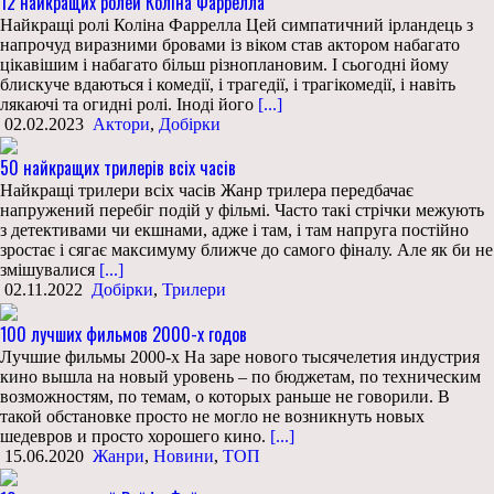
12 найкращих ролей Коліна Фаррелла
Найкращі ролі Коліна Фаррелла Цей симпатичний ірландець з
напрочуд виразними бровами із віком став актором набагато
цікавішим і набагато більш різноплановим. І сьогодні йому
блискуче вдаються і комедії, і трагедії, і трагікомедії, і навіть
лякаючі та огидні ролі. Іноді його
[...]
02.02.2023
Актори
,
Добірки
50 найкращих трилерів всіх часів
Найкращі трилери всіх часів Жанр трилера передбачає
напружений перебіг подій у фільмі. Часто такі стрічки межують
з детективами чи екшнами, адже і там, і там напруга постійно
зростає і сягає максимуму ближче до самого фіналу. Але як би не
змішувалися
[...]
02.11.2022
Добірки
,
Трилери
100 лучших фильмов 2000-х годов
Лучшие фильмы 2000-х На заре нового тысячелетия индустрия
кино вышла на новый уровень – по бюджетам, по техническим
возможностям, по темам, о которых раньше не говорили. В
такой обстановке просто не могло не возникнуть новых
шедевров и просто хорошего кино.
[...]
15.06.2020
Жанри
,
Новини
,
ТОП