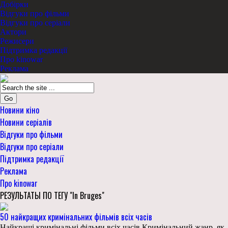
Добірки
Відгуки про фільми
Відгуки про серіали
Актори
Режисери
Підтримка редакції
Про kinowar
Реклама
Go
Новини кіно
Новини серіалів
Відгуки про фільми
Відгуки про серіали
Підтримка редакції
Реклама
Про kinowar
РЕЗУЛЬТАТЫ ПО ТЕГУ "In Bruges"
50 найкращих кримінальних фільмів всіх часів
Найкращі кримінальні фільми всіх часів Кримінальний жанр, як