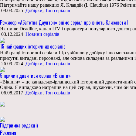
Підтримайте нашу редакцію Я, Клавдій (I, Claudius) 1976 Рейт
09.03.2025
Добірки
,
Топ серіалів
Режисер «Абатства Даунтон» зніме серіал про юність Єлизавети І
Як пише Deadline, канал ITV і продюсери популярного довгограю
03.12.2024
Новини серіалів
15 найкращих історичних серіалів
Найкращі історичні серіали Що увійшло у добірку і що ми залишил
присутні вигадані персонажі, але основа складена за реальними
26.09.2024
Добірки
,
Топ серіалів
5 причин дивитися серіал «Вікінги»
«Вікінги» – це канадсько-ірландський історичний драматичний се
Одіна. Я випадково натрапив на цей серіал, шукаючи, чим би зга
06.08.2017
Добірки
,
Топ серіалів
Підтримка редакції
Реклама