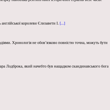
англійської королеви Єлизавети І.
[...]
подіями. Хронологія не обов’язково повністю точна, можуть бути
ґнара Лодброка, який начебто був нащадком скандинавського бога