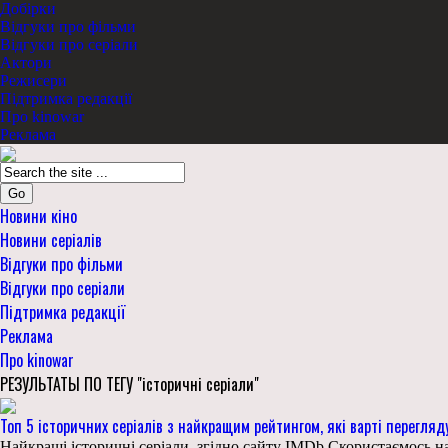
Добірки
Відгуки про фільми
Відгуки про серіали
Актори
Режисери
Підтримка редакції
Про kinowar
Реклама
Go
Новини кіно
Новини серіалів
Відгуки про фільми
Відгуки про серіали
Підтримка редакції
Реклама
Про kinowar
РЕЗУЛЬТАТЫ ПО ТЕГУ "історичні серіали"
Топ 5 історичних серіалів з найкращим рейтингом, які варті перегляд
Найкращі історичні серіали, згідно сайту IMDb Скористаємось на