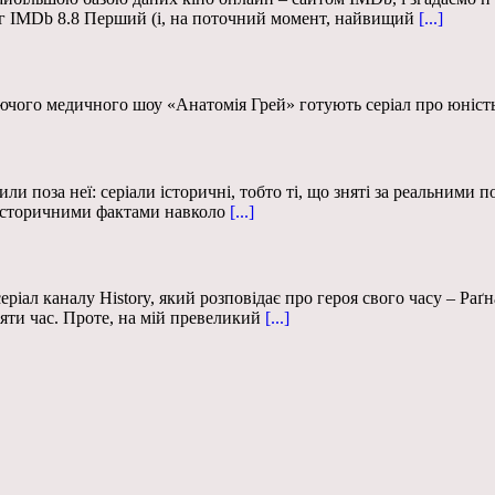
инг IMDb 8.8 Перший (і, на поточний момент, найвищий
[...]
чого медичного шоу «Анатомія Грей» готують серіал про юність 
и поза неї: серіали історичні, тобто ті, що зняті за реальними 
 історичними фактами навколо
[...]
ріал каналу History, який розповідає про героя свого часу – Ра
яти час. Проте, на мій превеликий
[...]