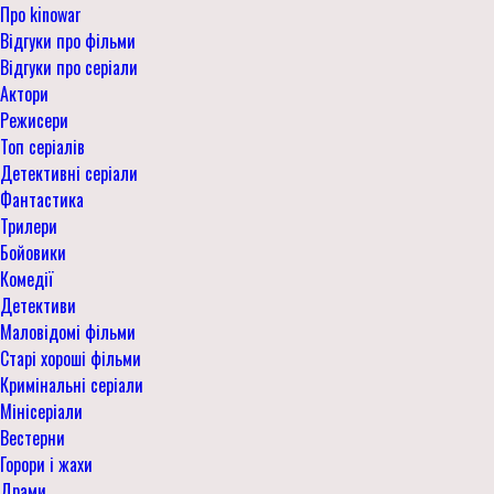
Про kinowar
Відгуки про фільми
Відгуки про серіали
Актори
Режисери
Топ серіалів
Детективні серіали
Фантастика
Трилери
Бойовики
Комедії
Детективи
Маловідомі фільми
Старі хороші фільми
Кримінальні серіали
Мінісеріали
Вестерни
Горори і жахи
Драми