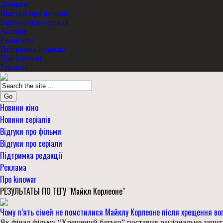
Добірки
Відгуки про фільми
Відгуки про серіали
Актори
Режисери
Підтримка редакції
Про kinowar
Реклама
Go
Новини кіно
Новини серіалів
Відгуки про фільми
Відгуки про серіали
Підтримка редакції
Реклама
Про kinowar
РЕЗУЛЬТАТЫ ПО ТЕГУ "Майкл Корлеоне"
Чому п’ять сімей не помстилися Майклу Корлеоне після хрещення во
Як фінал фільму “Хрещений батько” поставив раціональне запитан