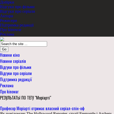
Добірки
Відгуки про фільми
Відгуки про серіали
Актори
Режисери
Підтримка редакції
Про kinowar
Реклама
Go
Новини кіно
Новини серіалів
Відгуки про фільми
Відгуки про серіали
Підтримка редакції
Реклама
Про kinowar
РЕЗУЛЬТАТЫ ПО ТЕГУ "Моріарті"
Професор Моріарті отримає власний серіал-спін-оф
Як повідомляє The Hollywood Reporter, студії Fremantle і Archery