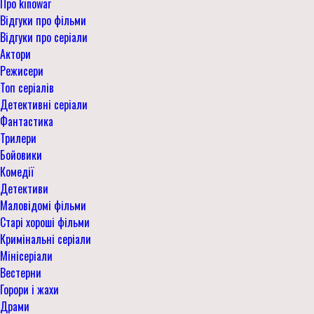
Про kinowar
Відгуки про фільми
Відгуки про серіали
Актори
Режисери
Топ серіалів
Детективні серіали
Фантастика
Трилери
Бойовики
Комедії
Детективи
Маловідомі фільми
Старі хороші фільми
Кримінальні серіали
Мінісеріали
Вестерни
Горори і жахи
Драми