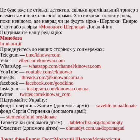
Це буде вже не стільки детектив, скільки кримінальний трилер з
елементами психологічної драми. Хто виконає головну роль,
поки невідомо, але навряд чи це будуть зірка «Шерлока» Ендрю
Скотт або ж зірка
«Молодого Шерлока»
Донал Фінн.
Підтримайте нашу редакцію:
Монобаза
Інші опції
Приєднуйтесь до наших сторінок у соцмережах:
Telegram —
t.me/kinowarcom
Viber —
viber.com/kinowar.com
WhatsApp —
whatsapp.com/channel/kinowar.com
YouTube —
youtube.com/c/kinowar
threads —
threads.com/@kinowar.com.ua
facebook —
facebook.com/goodkino
Instagram —
instagram.com/kinowar.com.ua
twitter —
twitter.com/kinowar_com
Підтримайте Україну:
фонд Повернись Живим (допомога армії) —
savelife.in.ua/donate
фонд Сергія Стерненка (допомога армії)
—
sternenkofund.org/donate
Таблеточки (допомога дітям) —
tabletochki.org/dopomogty
Охматдит (допомога дітям) —
ohmatdyt.com.ua/dopomagati
Донал Фінн
Ендрю Скотт
Молодий Шерлок
Моріарті
спін-