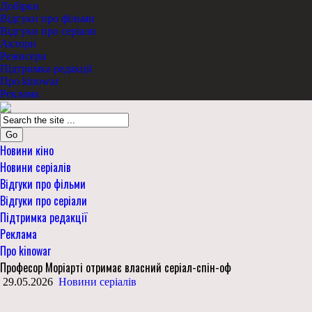
Добірки
Відгуки про фільми
Відгуки про серіали
Актори
Режисери
Підтримка редакції
Про kinowar
Реклама
Go
Новини кіно
Новини серіалів
Відгуки про фільми
Відгуки про серіали
Підтримка редакції
Реклама
Про kinowar
Професор Моріарті отримає власний серіал-спін-оф
29.05.2026
Новини серіалів