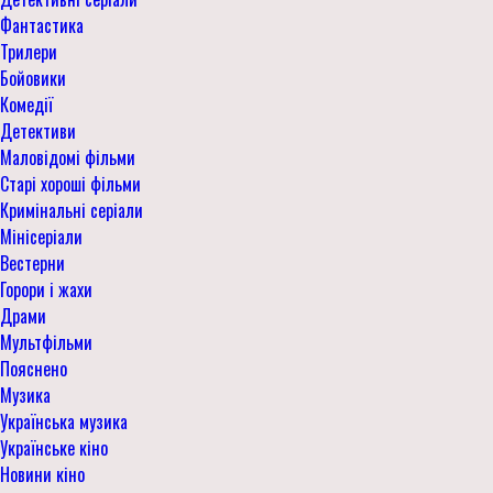
Фантастика
Трилери
Бойовики
Комедії
Детективи
Маловідомі фільми
Старі хороші фільми
Кримінальні серіали
Мінісеріали
Вестерни
Горори і жахи
Драми
Мультфільми
Пояснено
Музика
Українська музика
Українське кіно
Новини кіно