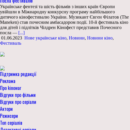
Посла фестивалю
Українське фентезі та шість фільмів з інших країн Європи
увійшли в Міжнародну конкурсну програму найбільшого
дитячого кінофестивалю України. Музикант Євген Філатов (The
Maneken) став почесним амбасадором події. 10-й фестиваль кіно
для дітей і підлітків Чілдрен Кінофест представив Почесного
посла —
[...]
01.06.2023
Нове українське кіно
,
Новини
,
Новини кіно
,
Фестиваль
Підтримка редакції
Реклама
Про kinowar
Відгуки про фільми
Відгуки про серіали
Актори
Режисери
Топ серіалів
Детективні серіали