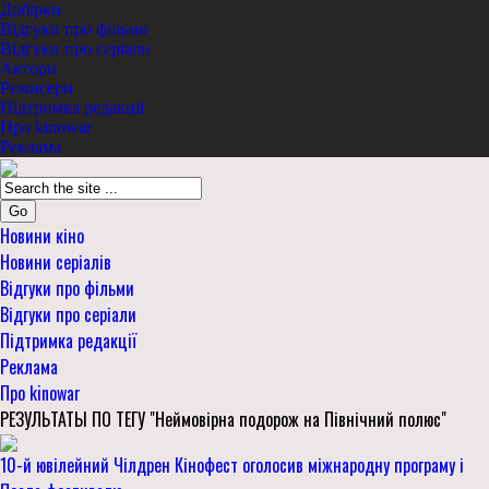
Добірки
Відгуки про фільми
Відгуки про серіали
Актори
Режисери
Підтримка редакції
Про kinowar
Реклама
Go
Новини кіно
Новини серіалів
Відгуки про фільми
Відгуки про серіали
Підтримка редакції
Реклама
Про kinowar
РЕЗУЛЬТАТЫ ПО ТЕГУ "Неймовірна подорож на Північний полюс"
10-й ювілейний Чілдрен Кінофест оголосив міжнародну програму і