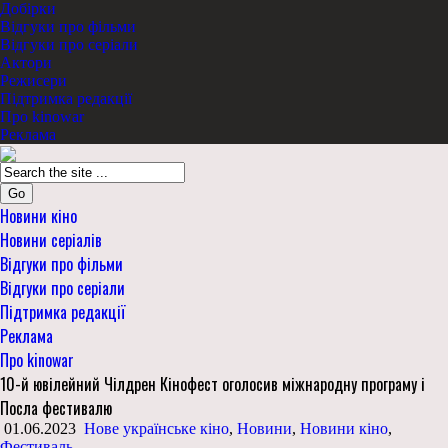
Добірки
Відгуки про фільми
Відгуки про серіали
Актори
Режисери
Підтримка редакції
Про kinowar
Реклама
Go
Новини кіно
Новини серіалів
Відгуки про фільми
Відгуки про серіали
Підтримка редакції
Реклама
Про kinowar
10-й ювілейний Чілдрен Кінофест оголосив міжнародну програму і
Посла фестивалю
01.06.2023
Нове українське кіно
,
Новини
,
Новини кіно
,
Фестиваль