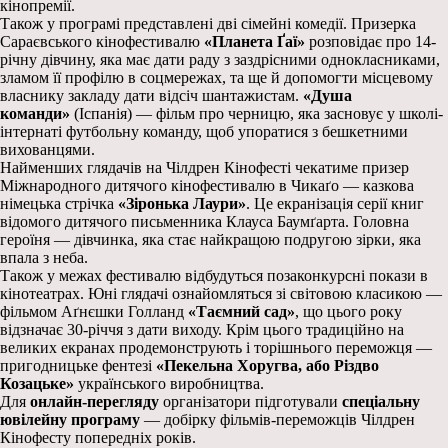
кінопремії.
Також у програмі представлені дві сімейні комедії. Призерка
Сараєвського кінофестивалю
«Планета Ґаї»
розповідає про 14-
річну дівчину, яка має дати раду з заздрісними однокласниками,
зламом її профілю в соцмережах, та ще й допомогти місцевому
власнику закладу дати відсіч шантажистам.
«Душа
команди»
(Іспанія) — фільм про черницю, яка засновує у школі-
інтернаті футбольну команду, щоб упоратися з бешкетними
вихованцями.
Найменших глядачів на Чілдрен Кінофесті чекатиме призер
Міжнародного дитячого кінофестивалю в Чикаґо — казкова
німецька стрічка
«Зіронька Лаури»
. Це екранізація серії книг
відомого дитячого письменника Клауса Баумґарта. Головна
героїня — дівчинка, яка стає найкращою подругою зірки, яка
впала з неба.
Також у межах фестивалю відбудуться позаконкурсні покази в
кінотеатрах. Юні глядачі ознайомляться зі світовою класикою —
фільмом Аґнєшки Голланд
«Таємний сад»
, що цього року
відзначає 30-річчя з дати виходу. Крім цього традиційно на
великих екранах продемонструють і торішнього переможця —
пригодницьке фентезі
«Пекельна Хоругва, або Різдво
Козацьке»
українського виробництва.
Для
онлайн-перегляду
організатори підготували
спеціальну
ювілейну програму
— добірку фільмів-переможців Чілдрен
Кінофесту попередніх років.