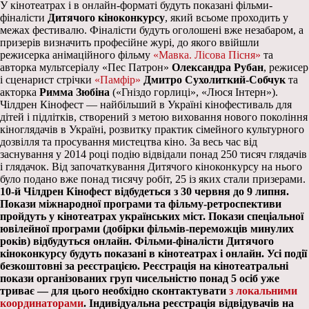
У кінотеатрах і в онлайн-форматі будуть показані фільми-
фіналісти
Дитячого кіноконкурсу
, який всьоме проходить у
межах фестивалю. Фіналісти будуть оголошені вже незабаром, а
призерів визначить професійне журі, до якого ввійшли
режисерка анімаційного фільму
«Мавка. Лісова Пісня»
та
авторка мультсеріалу «Пес Патрон»
Олександра Рубан
, режисер
і сценарист стрічки
«Памфір»
Дмитро Сухолиткий-Собчук
та
акторка
Римма Зюбіна
(«Гніздо горлиці», «Люся Інтерн»).
Чілдрен Кінофест — найбільший в Україні кінофестиваль для
дітей і підлітків, створений з метою виховання нового покоління
кіноглядачів в Україні, розвитку практик сімейного культурного
дозвілля та просування мистецтва кіно. За весь час від
заснування у 2014 році подію відвідали понад 250 тисяч глядачів
і глядачок. Від започаткування Дитячого кіноконкурсу на нього
було подано вже понад тисячу робіт, 25 із яких стали призерами.
10-й Чілдрен Кінофест відбудеться з 30 червня до 9 липня.
Покази міжнародної програми та фільму-ретроспективи
пройдуть у кінотеатрах українських міст. Покази спеціальної
ювілейної програми (добірки фільмів-переможців минулих
років) відбудуться онлайн. Фільми-фіналісти Дитячого
кіноконкурсу будуть показані в кінотеатрах і онлайн. Усі події
безкоштовні за реєстрацією. Реєстрація на кінотеатральні
покази організованих груп чисельністю понад 5 осіб уже
триває — для цього необхідно сконтактувати
з локальними
координаторами
. Індивідуальна реєстрація відвідувачів на