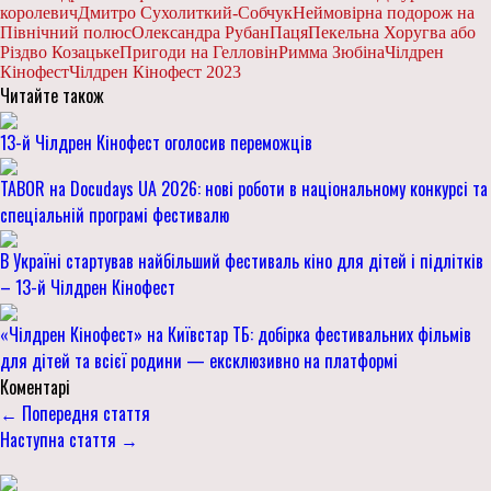
королевич
Дмитро Сухолиткий-Собчук
Неймовірна подорож на
Північний полюс
Олександра Рубан
Паця
Пекельна Хоругва або
Різдво Козацьке
Пригоди на Гелловін
Римма Зюбіна
Чілдрен
Кінофест
Чілдрен Кінофест 2023
Читайте також
13-й Чілдрен Кінофест оголосив переможців
TABOR на Docudays UA 2026: нові роботи в національному конкурсі та
спеціальній програмі фестивалю
В Україні стартував найбільший фестиваль кіно для дітей і підлітків
– 13-й Чілдрен Кінофест
«Чілдрен Кінофест» на Київстар ТБ: добірка фестивальних фільмів
для дітей та всієї родини — ексклюзивно на платформі
Коментарі
← Попередня стаття
Наступна стаття →