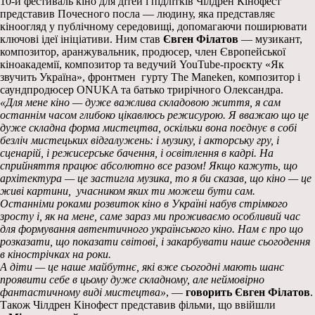
10-й фестиваль кіно для дітей і підлітків Чілдрен Кінофест
представив Почесного посла — людину, яка представляє
кіноогляд у публічному середовищі, допомагаючи поширювати
ключові ідеї ініціативи. Ним став
Євген Філатов
— музикант,
композитор, аранжувальник, продюсер, член Європейської
кіноакадемії, композитор та ведучий YouTube-проєкту «Як
звучить Україна», фронтмен гурту The Maneken, композитор і
саундпродюсер ONUKA та батько трирічного Олександра.
«Для мене кіно — дуже важлива складовою життя, я сам
останнім часом глибоко цікавлюсь режисурою. Я вважаю що це
дуже складна форма мистецтва, оскільки вона поєднує в собі
безліч мистецьких відгалужень: і музику, і акторську гру, і
сценарій, і режисерське бачення, і освітлення в кадрі. На
сприйняття працює абсолютно все разом! Якщо кажуть, що
архітектура — це застигла музика, то я би сказав, що кіно — це
живі картини, учасником яких ти можеш бути сам.
Останніми роками розвиток кіно в Україні набув стрімкого
зросту і, як на мене, саме зараз ми проживаємо особливий час
для формування автентичного українського кіно. Нам є про що
розказати, що показати світові, і закарбувати наше сьогодення
в кінострічках на роки.
А діти — це наше майбутнє, які вже сьогодні мають шанс
проявити себе в цьому дуже складному, але неймовірно
фантастичному виді мистецтва»
, —
говорить Євген Філатов
.
Також Чілдрен Кінофест представив фільми, що ввійшли