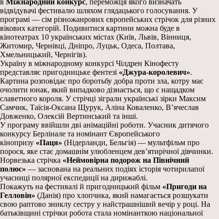
в
Міжнародний конкурс
, переможця якого визначать
відвідувачі фестивалю шляхом глядацького голосування. У
програмі — сім різножанрових європейських стрічок для різних
вікових категорій. Подивитися картини можна буде в
кінотеатрах 10 українських містах (Київ, Львів, Вінниця,
Житомир, Чернівці, Дніпро, Луцьк, Одеса, Полтава,
Хмельницький, Чернігів).
Україну в міжнародному конкурсі Чілдрен Кінофесту
представляє пригодницьке фентезі
«Джура-королевич»
.
Картина розповідає про боротьбу добра проти зла, котру має
очолити юнак, який випадково дізнається, що є нащадком
славетного короля. У стрічці зіграли українські зірки Максим
Самчик, Таїсія-Оксана Щурук, Аліна Коваленко, В’ячеслав
Довженко, Олексій Вертинський та інші.
У програму ввійшли дві анімаційні роботи. Учасник дитячого
конкурсу Берлінале та номінант Європейського
кінопризу
«Паця»
(Нідерланди, Бельгія) — мультфільм про
порося, яке стає домашнім улюбленцем дев’ятирічної дівчинки.
Норвезька стрічка
«Неймовірна подорож на Північний
полюс»
— заснована на реальних подіях історія чотирилапої
учасниці полярної експедиції на дирижаблі.
Покажуть на фестивалі й пригодницький фільм
«Пригоди на
Гелловін»
(Данія) про хлопчика, який намагається розшукати
свою раптово зниклу сестру у найстрашніший вечір у році. На
батьківщині стрічки робота стала номінанткою національної