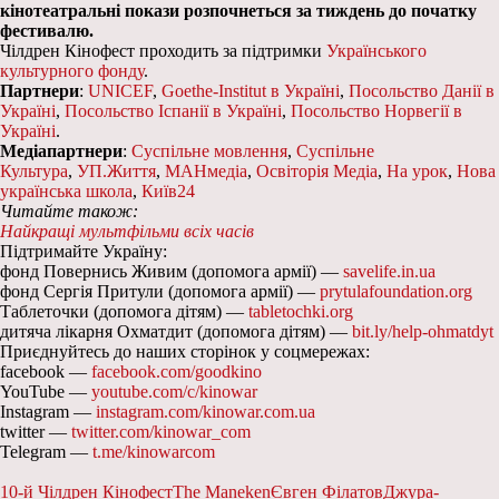
кінотеатральні покази розпочнеться за тиждень до початку
фестивалю.
Чілдрен Кінофест проходить за підтримки
Українського
культурного фонду
.
Партнери
:
UNICEF
,
Goethe-Institut в Україні
,
Посольство Данії в
Україні
,
Посольство Іспанії в Україні
,
Посольство Норвегії в
Україні
.
Медіапартнери
:
Суспільне мовлення
,
Суспільне
Культура
,
УП.Життя
,
МАНмедіа
,
Освіторія Медіа
,
На урок
,
Нова
українська школа
,
Київ24
Читайте також:
Найкращі мультфільми всіх часів
Підтримайте Україну:
фонд Повернись Живим (допомога армії) —
savelife.in.ua
фонд Сергія Притули (допомога армії) —
prytulafoundation.org
Таблеточки (допомога дітям) —
tabletochki.org
дитяча лікарня Охматдит (допомога дітям) —
bit.ly/help-ohmatdyt
Приєднуйтесь до наших сторінок у соцмережах:
facebook —
facebook.com/goodkino
YouTube —
youtube.com/c/kinowar
Instagram —
instagram.com/kinowar.com.ua
twitter —
twitter.com/kinowar_com
Telegram —
t.me/kinowarcom
10-й Чілдрен Кінофест
The Maneken
Євген Філатов
Джура-