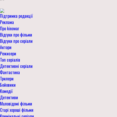
Підтримка редакції
Реклама
Про kinowar
Відгуки про фільми
Відгуки про серіали
Актори
Режисери
Топ серіалів
Детективні серіали
Фантастика
Трилери
Бойовики
Комедії
Детективи
Маловідомі фільми
Старі хороші фільми
Кримінальні серіали