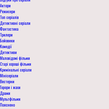
Актори
Режисери
Топ серіалів
Детективні серіали
Фантастика
Трилери
Бойовики
Комедії
Детективи
Маловідомі фільми
Старі хороші фільми
Кримінальні серіали
Мінісеріали
Вестерни
Горори і жахи
Драми
Мультфільми
Пояснено