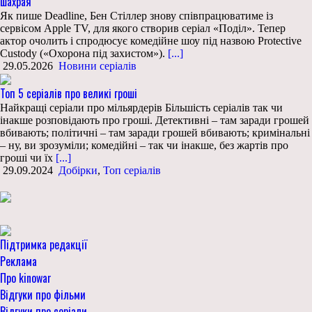
шахрая
Як пише Deadline, Бен Стіллер знову співпрацюватиме із
сервісом Apple TV, для якого створив серіал «Поділ». Тепер
актор очолить і спродюсує комедійне шоу під назвою Protective
Custody («Охорона під захистом»).
[...]
29.05.2026
Новини серіалів
Топ 5 серіалів про великі гроші
Найкращі серіали про мільярдерів Більшість серіалів так чи
інакше розповідають про гроші. Детективні – там заради грошей
вбивають; політичні – там заради грошей вбивають; кримінальні
– ну, ви зрозуміли; комедійні – так чи інакше, без жартів про
гроші чи їх
[...]
29.09.2024
Добірки
,
Топ серіалів
Підтримка редакції
Реклама
Про kinowar
Відгуки про фільми
Відгуки про серіали