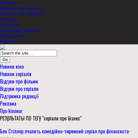
Добірки
Відгуки про фільми
Відгуки про серіали
Актори
Режисери
Підтримка редакції
Про kinowar
Реклама
Go
Новини кіно
Новини серіалів
Відгуки про фільми
Відгуки про серіали
Підтримка редакції
Реклама
Про kinowar
РЕЗУЛЬТАТЫ ПО ТЕГУ "серіали про бізнес"
Бен Стіллер очолить комедійно-тюремний серіал про фінансиста-