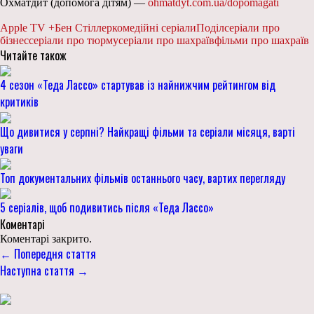
Охматдит (допомога дітям) —
ohmatdyt.com.ua/dopomagati
Apple TV +
Бен Стіллер
комедійні серіали
Поділ
серіали про
бізнес
серіали про тюрму
серіали про шахраїв
фільми про шахраїв
Читайте також
4 сезон «Теда Лассо» стартував із найнижчим рейтингом від
критиків
Що дивитися у серпні? Найкращі фільми та серіали місяця, варті
уваги
Топ документальних фільмів останнього часу, вартих перегляду
5 серіалів, щоб подивитись після «Теда Лассо»
Коментарі
Коментарі закрито.
← Попередня стаття
Наступна стаття →