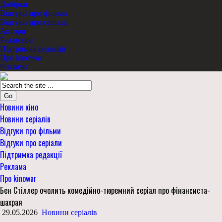
Добірки
Відгуки про фільми
Відгуки про серіали
Актори
Режисери
Підтримка редакції
Про kinowar
Реклама
Go
Новини кіно
Новини серіалів
Відгуки про фільми
Відгуки про серіали
Підтримка редакції
Реклама
Про kinowar
Бен Стіллер очолить комедійно-тюремний серіал про фінансиста-
шахрая
29.05.2026
Новини серіалів