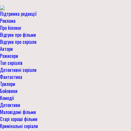
Підтримка редакції
Реклама
Про kinowar
Відгуки про фільми
Відгуки про серіали
Актори
Режисери
Топ серіалів
Детективні серіали
Фантастика
Трилери
Бойовики
Комедії
Детективи
Маловідомі фільми
Старі хороші фільми
Кримінальні серіали