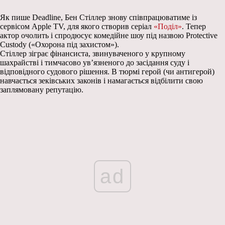
Як пише Deadline, Бен Стіллер знову співпрацюватиме із
сервісом Apple TV, для якого створив серіал
«Поділ»
. Тепер
актор очолить і спродюсує комедійне шоу під назвою Protective
Custody («Охорона під захистом»).
Стіллер зіграє фінансиста, звинуваченого у крупному
шахрайстві і тимчасово ув’язненого до засідання суду і
відповідного судового рішення. В тюрмі герой (чи антигерой)
навчається зеківських законів і намагається відбілити свою
заплямовану репутацію.
ad