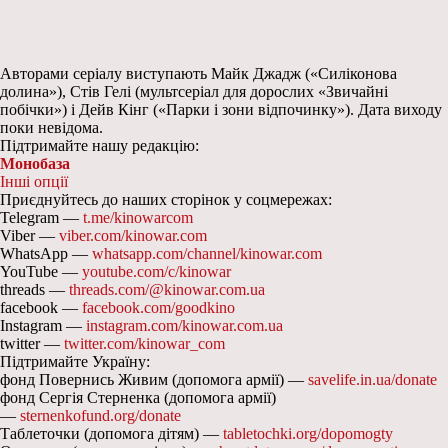
Авторами серіалу виступають Майк Джадж («Силіконова
долина»), Стів Гелі (мультсеріал для дорослих «Звичайні
побічки») і Дейв Кінг («Парки і зони відпочинку»). Дата виходу
поки невідома.
Підтримайте нашу редакцію:
Монобаза
Інші опції
Приєднуйтесь до наших сторінок у соцмережах:
Telegram —
t.me/kinowarcom
Viber —
viber.com/kinowar.com
WhatsApp —
whatsapp.com/channel/kinowar.com
YouTube —
youtube.com/c/kinowar
threads —
threads.com/@kinowar.com.ua
facebook —
facebook.com/goodkino
Instagram —
instagram.com/kinowar.com.ua
twitter —
twitter.com/kinowar_com
Підтримайте Україну:
фонд Повернись Живим (допомога армії) —
savelife.in.ua/donate
фонд Сергія Стерненка (допомога армії)
—
sternenkofund.org/donate
Таблеточки (допомога дітям) —
tabletochki.org/dopomogty