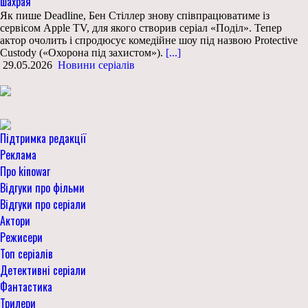
шахрая
Як пише Deadline, Бен Стіллер знову співпрацюватиме із
сервісом Apple TV, для якого створив серіал «Поділ». Тепер
актор очолить і спродюсує комедійне шоу під назвою Protective
Custody («Охорона під захистом»).
[...]
29.05.2026
Новини серіалів
Підтримка редакції
Реклама
Про kinowar
Відгуки про фільми
Відгуки про серіали
Актори
Режисери
Топ серіалів
Детективні серіали
Фантастика
Трилери