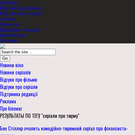
Добірки
Відгуки про фільми
Відгуки про серіали
Актори
Режисери
Підтримка редакції
Про kinowar
Реклама
Go
Новини кіно
Новини серіалів
Відгуки про фільми
Відгуки про серіали
Підтримка редакції
Реклама
Про kinowar
РЕЗУЛЬТАТЫ ПО ТЕГУ "серіали про тюрму"
Бен Стіллер очолить комедійно-тюремний серіал про фінансиста-