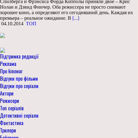
Спилберга и Фрэнсиса Форда Копполы приняли двое – Крис
Нолан и Дэвид Финчер. Оба режиссера не просто снимают
хорошее кино, а определяют его сегодняшний день. Каждая их
премьера – реальное ожидание. В
[...]
04.10.2014
ТОП
Підтримка редакції
Реклама
Про kinowar
Відгуки про фільми
Відгуки про серіали
Актори
Режисери
Топ серіалів
Детективні серіали
Фантастика
Трилери
Бойовики