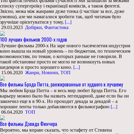
Топ фантастичних фільмів сучасності Ми залишили за межами
списку супергероїку і екранізації коміксів, а також фентезі.
Звісно, межа між жанрами дуже тонка (і частіше за все, дуже
умовна), але ми намагалися зробити так, щоб читачам було
зручніше орієнтуватися у тому,
[...]
29.03.2023
Добірки
,
Фантастика
100 лучших фильмов 2000-х годов
Лучшие фильмы 2000-х На заре нового тысячелетия индустрия
кино вышла на новый уровень – по бюджетам, по техническим
возможностям, по темам, о которых раньше не говорили. В
такой обстановке просто не могло не возникнуть новых
шедевров и просто хорошего кино.
[...]
15.06.2020
Жанри
,
Новини
,
ТОП
Все фильмы Брэда Питта, ранжированные от худшего к лучшему
Мы любим Брэда Питта – и весь мир любит Брэда Питта. Его
карьеру можно было бы назвать легендарной, даже если бы он
закончил еще в в 90-х. Но проходит декада за декадой – а
хорошие ленты только добавляются в фильмографию
[...]
06.04.2020
ТОП
Все фильмы Дэвида Финчера
Вероятно, мы вправе сказать, что эстафету от Стивена