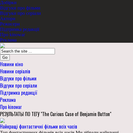
Добірки
Відгуки про фільми
Відгуки про серіали
Актори
Режисери
Підтримка редакції
Про kinowar
Реклама
Go
Новини кіно
Новини серіалів
Відгуки про фільми
Відгуки про серіали
Підтримка редакції
Реклама
Про kinowar
РЕЗУЛЬТАТЫ ПО ТЕГУ "The Curious Case of Benjamin Button"
Найкращі фантастичні фільми всіх часів
Топ фантастичних фільмів всіх часів Ми зібрали найкращі