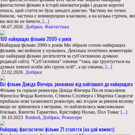
фантастичні фільми в історії кінематографа і додали короткі
описи, щоб стаття не була занадто довгою. Частину ви точно
бачили, частина є невмирущою класикою, а на кілька стрічок, які
ви могли не бачити,
[...]
06.07.2026
Добірки
,
Фантастика
100 найкращих фільмів 2000-х років
Найкращі фільми 2000-х років Ми зібрали сотню найкращих
фільмів, які вийшли у нульових. Декілька технічних коментарів:
це найкращі фільми десятиліття за суб’єктивною думкою
редакції сайту. “Суб’єктивна” означає “така, що ґрунтується на
думках певної особи або групи осіб”, а це означає,
[...]
22.02.2026
Добірки
Всі фільми Девіда Фінчера, ранжовані від найгіршого до найкращого
Фільми та серіали режисера Девіда Фінчера Після покоління
Френсіса Форда Копполи, Стівена Спілберга і Мартіна Скорсезе
прийшли нові талановиті режисери, які згодом за рівнем впливу
якщо не зрівнялися з метрами, то наблизились максимально
близько. Квентін Тарантіно, Крістофер Нолан, Пол Томас
[...]
30.10.2023
Ranked
,
Добірки
,
Режисери
Найкращі фантастичні фільми 21 століття (на цей момент)