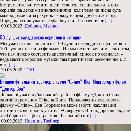
інструментальні теми та пісні, створені спеціально для цих
серіалів (за деякими виключеннями, коли тема чи пісня була
маловідомою, а за рахунок серіалу набула другого життя).
Порядок розташування серіалів у статті значення не
[...]
09.06.2023
Добірки
,
Музика
50 лучших саундтреков сериалов в истории
Мы уже составляли список 100 лучших мелодий из фильмов и
100 лучших песен из фильмов. Но мы не оставляли мысль о том,
что нам нужно составить аналогичный список по сериалам –
ведь массив хорошей музыки там практически бесконечный. И
вот,
[...]
30.06.2020
ТОП
Вийшов фінальний трейлер сіквела “Сяйва”: Юен Макгрегор у фільмі
“Доктор Сон”
До вашої уваги дубльований трейлер фільму «Доктор Сон»,
знятий за романом Стівена Кінга. Продовження культового
фільму «Сяйво». Ден Торренс не може забути жахливі дні
дитинства, які провів у готелі «Оверлук». Він подорослішав, але
досі бореться з цією травмою. Реальний світ
[...]
09.09.2019
Новини
,
Трейлер