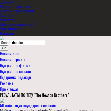
Добірки
Відгуки про фільми
Відгуки про серіали
Актори
Режисери
Підтримка редакції
Про kinowar
Реклама
Go
Новини кіно
Новини серіалів
Відгуки про фільми
Відгуки про серіали
Підтримка редакції
Реклама
Про kinowar
РЕЗУЛЬТАТЫ ПО ТЕГУ "The Newton Brothers"
50 найкращих саундтреків серіалів
Найкраща музика із серіалів У статті зібрані виключно