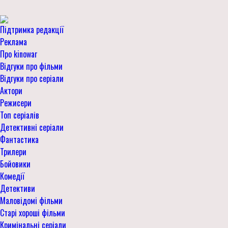
Підтримка редакції
Реклама
Про kinowar
Відгуки про фільми
Відгуки про серіали
Актори
Режисери
Топ серіалів
Детективні серіали
Фантастика
Трилери
Бойовики
Комедії
Детективи
Маловідомі фільми
Старі хороші фільми
Кримінальні серіали