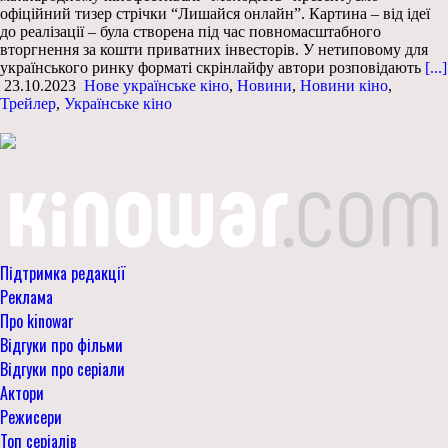
офіційний тизер стрічки “Лишайся онлайн”. Картина – від ідеї
до реалізації – була створена під час повномасштабного
вторгнення за кошти приватних інвесторів. У нетиповому для
українського ринку форматі скрінлайфу автори розповідають
[...]
23.10.2023
Нове українське кіно
,
Новини
,
Новини кіно
,
Трейлер
,
Українське кіно
Підтримка редакції
Реклама
Про kinowar
Відгуки про фільми
Відгуки про серіали
Актори
Режисери
Топ серіалів