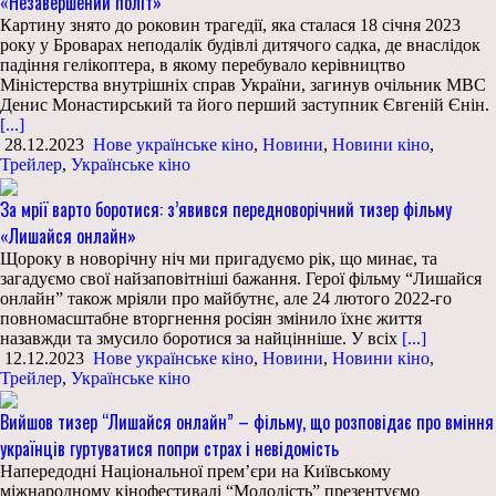
«Незавершений політ»
Картину знято до роковин трагедії, яка сталася 18 січня 2023
року у Броварах неподалік будівлі дитячого садка, де внаслідок
падіння гелікоптера, в якому перебувало керівництво
Міністерства внутрішніх справ України, загинув очільник МВС
Денис Монастирський та його перший заступник Євгеній Єнін.
[...]
28.12.2023
Нове українське кіно
,
Новини
,
Новини кіно
,
Трейлер
,
Українське кіно
За мрії варто боротися: з’явився передноворічний тизер фільму
«Лишайся онлайн»
Щороку в новорічну ніч ми пригадуємо рік, що минає, та
загадуємо свої найзаповітніші бажання. Герої фільму “Лишайся
онлайн” також мріяли про майбутнє, але 24 лютого 2022-го
повномасштабне вторгнення росіян змінило їхнє життя
назавжди та змусило боротися за найцінніше. У всіх
[...]
12.12.2023
Нове українське кіно
,
Новини
,
Новини кіно
,
Трейлер
,
Українське кіно
Вийшов тизер “Лишайся онлайн” – фільму, що розповідає про вміння
українців гуртуватися попри страх і невідомість
Напередодні Національної премʼєри на Київському
міжнародному кінофестивалі “Молодість” презентуємо