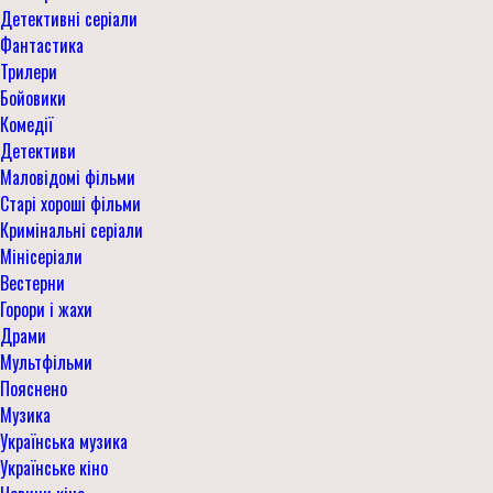
Детективні серіали
Фантастика
Трилери
Бойовики
Комедії
Детективи
Маловідомі фільми
Старі хороші фільми
Кримінальні серіали
Мінісеріали
Вестерни
Горори і жахи
Драми
Мультфільми
Пояснено
Музика
Українська музика
Українське кіно