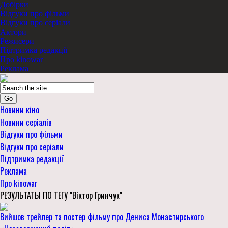
Добірки
Відгуки про фільми
Відгуки про серіали
Актори
Режисери
Підтримка редакції
Про kinowar
Реклама
Go
Новини кіно
Новини серіалів
Відгуки про фільми
Відгуки про серіали
Підтримка редакції
Реклама
Про kinowar
РЕЗУЛЬТАТЫ ПО ТЕГУ "Віктор Гринчук"
Вийшов трейлер та постер фільму про Дениса Монастирського