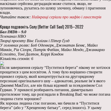
наскільки серйозна деградація може статися, якщо, не
зупиняючись, рухатись по шляху злочину, обману і прагнення
влади.
Читайте також:
Найкращі серіали про мафію і гангстерів
Краще подзвоніть Солу (Better Call Saul) 2015–2022
Бал IMDb – 9.0
Телеканал HBO
Творці проєкту Вінс Ґілліган і Пітер Ґулд
У головних ролях: Боб Оденкерк, Джонатан Бенкс, Майкл
Маккін, Ріа Сігорн, Патрік Фабіан, Майкл Мендо, Джанкарло
Еспозіто, Тоні Далтон, Керрі Кондон
Кількість сезонів: 6
Після завершення серіалу “Пуститися берега” нікому не хотілося
прощатися з цим всесвітом. А тому було вирішено створити
приквел серіалу, який концентрується на другорядному
персонажі оригінального шоу – адвокатові, реальне ім’я якого
Джиммі МакҐілл, але він більш відомий за псевдонімом Сол
Ґудман. У приквелі розбирають питання, діаметрально
протилежне тому, що розглядали в Breaking Bad: чи може погана
людина стати хорошою?
Як хороша людина стає поганою, ми бачили в “Пуститися
берега” (або у “Хрещеному батьку”, серед іншого). У цьому