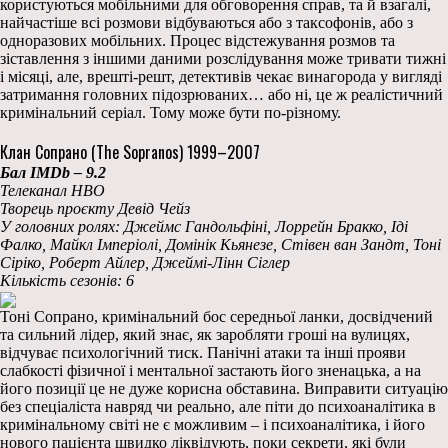
користуються мобільними для обговорення справ, та й взагалі,
найчастіше всі розмови відбуваються або з таксофонів, або з
одноразових мобільних. Процес відстежування розмов та
зіставлення з іншими даними розслідування може тривати тижні
і місяці, але, врешті-решт, детективів чекає винагорода у вигляді
затримання головних підозрюваних… або ні, це ж реалістичний
кримінальний серіал. Тому може бути по-різному.
Клан Сопрано (The Sopranos) 1999–2007
Бал IMDb – 9.2
Телеканал HBO
Творець проєкту Девід Чейз
У головних ролях: Джеймс Гандольфіні, Лоррейн Бракко, Іді
Фалко, Майкл Імперіолі, Домінік Кьянезе, Стівен ван Зандт, Тоні
Сіріко, Роберт Айлер, Джеймі-Лінн Сіглер
Кількість сезонів: 6
Тоні Сопрано, кримінальний бос середньої ланки, досвідчений
та сильний лідер, який знає, як заробляти гроші на вулицях,
відчуває психологічний тиск. Панічні атаки та інші прояви
слабкості фізичної і ментальної застають його зненацька, а на
його позиції це не дуже корисна обставина. Виправити ситуацію
без спеціаліста навряд чи реально, але піти до психоаналітика в
кримінальному світі не є можливим – і психоаналітика, і його
нового пацієнта швидко ліквідують, поки секрети, які були