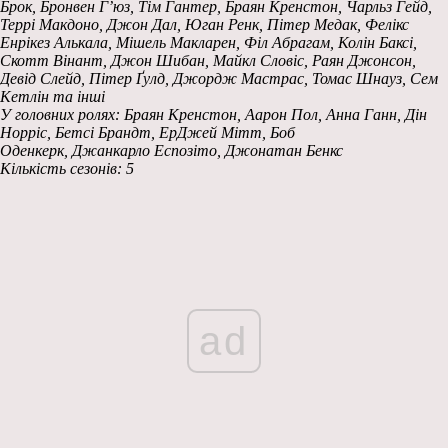
Брок, Бронвен Г’юз, Тім Гантер, Браян Кренстон, Чарльз Гейд,
Террі Макдоно, Джон Дал, Юган Ренк, Пітер Медак, Фелікс
Енрікез Алькала, Мішель Макларен, Філ Абрагам, Колін Баксі,
Скотт Вінант, Джон Шибан, Майкл Словіс, Раян Джонсон,
Девід Слейд, Пітер Ґулд, Джордж Мастрас, Томас Шнауз, Сем
Кетлін та інші
У головних ролях: Браян Кренстон, Аарон Пол, Анна Ганн, Дін
Норріс, Бетсі Брандт, ЕрДжей Мітт, Боб
Оденкерк, Джанкарло Еспозіто, Джонатан Бенкс
Кількість сезонів: 5
ad