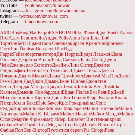
YouTube —
youtube.com/c/kinowar
Instagram —
instagram.com/kinowar.com.ua
twitter —
twitter.com/kinowar_com
Telegram —
t.me/kinowarcom
AMC
Breaking Bad
Fargo
FX
HBO
IMDb
Іді Фалко
Ідріс Ельба
Аарон
Пол
Адам Бернштейн
Андре Ройо
Анна Ґанн
Біллі Боб
Торнтон
Бетсі Брандт
Боб Оденкерк
Браян Кренстон
Бронвен
Г'юз
Вінс Ґілліган
Венделл Пірс
Вуд
Гарріс
Гайзенберґ
гангстери
Дін Норріс
Дірдрі Лавджой
Дана
Гонсалес
Деарбгла Волш
Девід Саймон
Девід Слейд
Девід
Чейз
Джанкарло Еспозіто
Джеймі-Лінн Сіглер
Джеймс
Гандольфіні
Дженніфер Джейсон Лі
Джессі Баклі
Джессі
Племонс
Джим Маккей
Джим Тру-Фрост
Джиммі МакҐілл
Джон
Гемм
Джон Дал
Джон Доман
Джон Шибан
Джонатан
Бенкс
Джордж Мастрас
Джуно Темпл
Домінік Вест
Домінік
Кьянезе
Доменік Ломбардоцці
Ейдан Гіллен
Емі Раян
ЕрДжей
Мітт
злочинність
Кірстен Данст
Кіт Гордон
Керрі Кондон
Кларк
Пітерс
Колін Баксі
Кріс Бауер
Кріс Рок
кримінал
Ленс
Реддік
Лоррейн Бракко
Мішель Макларен
Майкл Імперіолі
Майкл
Аппендаль
Майкл К. Вільямс
Майкл Маккін
Майкл Мендо
Майкл
Словіс
Мартін Фріман
мафія
Мері Елізабет Вінстед
найкращі
серіали
Ной Гоулі
Пітер Медак
Пітер Ґулд
Патрік Вілсон
Патрік
Фабіан
Пол Бен-Віктор
Пуститися берега
Ріа Сігорн
Раян