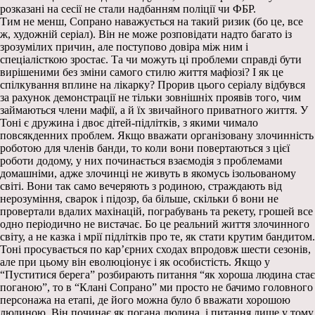
розказані на сесії не стали надбанням поліції чи ФБР.
Тим не менш, Сопрано наважується на такий ризик (бо це, все
ж, художній серіал). Він не може розповідати надто багато із
зрозумілих причин, але поступово довіра між ним і
спеціалісткою зростає. Та чи можуть ці проблеми справді бути
вирішеними без зміни самого стилю життя мафіозі? І як це
спілкування вплине на лікарку? Прорив цього серіалу відбувся
за рахунок демонстрації не тільки зовнішніх проявів того, чим
займаються члени мафії, а й їх звичайного приватного життя. У
Тоні є дружина і двоє дітей-підлітків, з якими чимало
повсякденних проблем. Якщо вважати організовану злочинність
роботою для членів банди, то коли вони повертаються з цієї
роботи додому, у них починається взаємодія з проблемами
домашніми, адже злочинці не живуть в якомусь ізольованому
світі. Вони так само вечеряють з родиною, страждають від
нерозуміння, сварок і підозр, ба більше, скільки б вони не
провертали вдалих махінацій, пограбувань та рекету, грошей все
одно періодично не вистачає. Бо це реальний життя злочинного
світу, а не казка і мрії підлітків про те, як стати крутим бандитом.
Тоні просувається по кар’єрних сходах впродовж шести сезонів,
але при цьому він еволюціонує і як особистість. Якщо у
“Пуститися берега” розбирають питання “як хороша людина стає
поганою”, то в “Клані Сопрано” ми просто не бачимо головного
персонажа на етапі, де його можна було б вважати хорошою
людиною. Він починає як погана людина, і питання лише у тому,