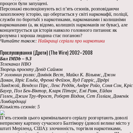
процеси були запущені.
Персонажі еволюціонують всі п’ять сезонів, розповідаючи
захоплюючу історію, що обертається у світі наркомафії, поліції,
служби по боротьбі з наркотиками, наркоманами і колишніми
наркоманами (а, як відомо, колишніх наркоманів не буває), але
концентрується ця історія навколо головного питання: як
розумна і хороша людина стає поганою?
Читайте також:
Найкращі серіали про наркотики
Прослуховування (Дроти) (The Wire) 2002–2008
Бал IMDb – 9.3
Телеканал HBO
Творець проєкту Девід Саймон
У головних ролях: Домінік Вест, Майкл К. Вільямс, Джон
Доман, Ідріс Ельба, Френкі Фейзон, Вуд Гарріс, Дірдрі
Лавджой, Венделл Пірс, Ленс Реддік, Андре Ройо, Соня Сон, Кріс
Бауер, Пол Бен-Віктор, Кларк Пітерс, Емі Раян, Ейдан
Гіллен, Джим Тру-Фрост, Роберт Віздом, Сет Ґілліам, Доменік
Ломбардоцці
Кількість сезонів: 5
П’ять сезонів цього кримінального серіалу розгортають доволі
неприємну картину сучасного Балтімору (доволі велике місто у
штаті Меріленд, США): злочинність, торгівля наркотиками,