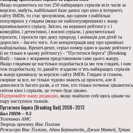
Якщо подивитись на топ 250 найкращих серіалів всіх часів за
версією, мабуть, найбільшої бази даних про кіно в інтернеті,
сайту IMDb, то стає зрозумілим, що одним з найбільш
популярних у глядача (якщо не найпопулярнішим) є жанр
кримінального серіалу. Звісно, на вершині рейтингу є і
комедійні, і детективні, і воєнні серіали, і документальні
проєкти, і проєкти про дику природу, і анімація для дітей та
дорослих – багато чого. Але концентрація шоу про кримінал
найщільніша. Врешті-решт, серіал номер один в цьому рейтингу
(і не тільки в цьому рейтингу) – “Пуститися берега” (Breaking
Bad) – також є яскравим представником саме цього жанру.
Якщо глядачам це настільки подобається (а ми теж глядачі, і нам
теж подобається), то давайте згадаємо п’ять найкращих серіалів
в жанрі криміналу за версією сайту IMDb. Глядачі зі стажем,
скоріше за все, не тільки чудово знають ці проєкти, але й
дивилися їх багато разів, а от тим, хто тільки починає цікавитись
світом кіно і серіалів, це точно буде цікаво.
Підтримайте нашу редакцію
, якщо знайшли собі щось цікаве на
пару наступних тижнів.
Пуститися берега (Breaking Bad) 2008–2013
Бал IMDb – 9.5
Телеканал AMC
Творець проєкту Вінс Ґілліган
Режисери Вінс Ґілліган, Адам Бернштейн, Джим Маккей, Тріша