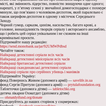
місті, які змінюють лідерство, повністю знищуючи одне одного;
нарешті, у п’ятому сезоні у звичайної домогосподарки є похмуре
минуле, що пов’язано з чоловіком-деспотом, який паралельно є
також шерифом-деспотом в одному з містечок Середнього
Заходу.
Чорний гумор, сарказм, цинізм, насильство, багато крові, а
головне, винахідливість творців серіалу і акторського ансамблю,
що і робить цей серіал унікальним і не схожим на інші
кримінальні проєкти.
Підтримайте нашу редакцію:
https://send.monobank.ua/jar/92UMWPdbsd
Читайте також:
Найкращі детективні серіали всіх часів
Найкращі детективні мінісеріали всіх часів
Найкращі британські детективні серіали
Найкращі скандинавські детективні серіали
Найкращі серіали про серійних убивць і маніяків
Підтримайте Україну:
фонд Повернись Живим (допомога армії) —
savelife.in.ua
фонд Сергія Притули (допомога армії) —
prytulafoundation.org
Таблеточки (допомога дітям) —
tabletochki.org
дитяча лікарня Охматдит (допомога дітям)
—
ohmatdytfund.org/donate
Приєднуйтесь до наших сторінок у соцмережах:
facebook —
facebook.com/goodkino