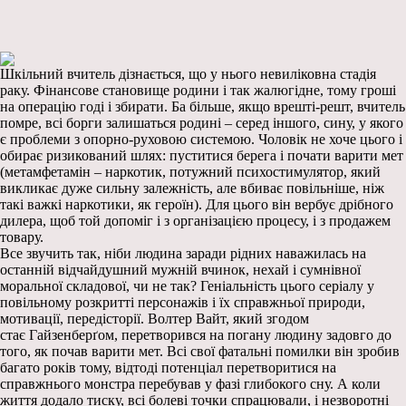
Шкільний вчитель дізнається, що у нього невиліковна стадія
раку. Фінансове становище родини і так жалюгідне, тому гроші
на операцію годі і збирати. Ба більше, якщо врешті-решт, вчитель
помре, всі борги залишаться родині – серед іншого, сину, у якого
є проблеми з опорно-руховою системою. Чоловік не хоче цього і
обирає ризикований шлях: пуститися берега і почати варити мет
(метамфетамін – наркотик, потужний психостимулятор, який
викликає дуже сильну залежність, але вбиває повільніше, ніж
такі важкі наркотики, як героїн). Для цього він вербує дрібного
дилера, щоб той допоміг і з організацією процесу, і з продажем
товару.
Все звучить так, ніби людина заради рідних наважилась на
останній відчайдушний мужній вчинок, нехай і сумнівної
моральної складової, чи не так? Геніальність цього серіалу у
повільному розкритті персонажів і їх справжньої природи,
мотивації, передісторії. Волтер Вайт, який згодом
стає Гайзенберґом, перетворився на погану людину задовго до
того, як почав варити мет. Всі свої фатальні помилки він зробив
багато років тому, відтоді потенціал перетворитися на
справжнього монстра перебував у фазі глибокого сну. А коли
життя додало тиску, всі болеві точки спрацювали, і незворотні