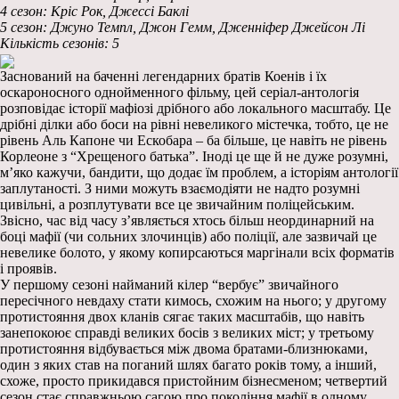
4 сезон: Кріс Рок, Джессі Баклі
5 сезон: Джуно Темпл, Джон Гемм, Дженніфер Джейсон Лі
Кількість сезонів: 5
Заснований на баченні легендарних братів Коенів і їх
оскароносного однойменного фільму, цей серіал-антологія
розповідає історії мафіозі дрібного або локального масштабу. Це
дрібні ділки або боси на рівні невеликого містечка, тобто, це не
рівень Аль Капоне чи Ескобара – ба більше, це навіть не рівень
Корлеоне з “Хрещеного батька”. Іноді це ще й не дуже розумні,
м’яко кажучи, бандити, що додає їм проблем, а історіям антології
заплутаності. З ними можуть взаємодіяти не надто розумні
цивільні, а розплутувати все це звичайним поліцейським.
Звісно, час від часу з’являється хтось більш неординарний на
боці мафії (чи сольних злочинців) або поліції, але зазвичай це
невелике болото, у якому копирсаються маргінали всіх форматів
і проявів.
У першому сезоні найманий кілер “вербує” звичайного
пересічного невдаху стати кимось, схожим на нього; у другому
протистояння двох кланів сягає таких масштабів, що навіть
занепокоює справді великих босів з великих міст; у третьому
протистояння відбувається між двома братами-близнюками,
один з яких став на поганий шлях багато років тому, а інший,
схоже, просто прикидався пристойним бізнесменом; четвертий
сезон стає справжньою сагою про покоління мафії в одному