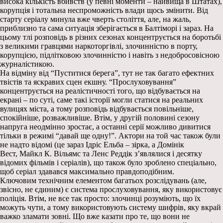
висока кількість вбивств (у певні моменти – найвища в Штатах),
корупція і тотальна неспроможність влади щось змінити. Від
старту серіалу минула вже чверть століття, але, на жаль,
приблизно та сама ситуація зберігається в Балтіморі і зараз. На
цьому тлі розповідь в різних сезонах концентрується на боротьбі
з великими гравцями наркоторгівлі, злочинністю в порту,
корупцією, підлітковою злочинністю і навіть з недобросовісною
журналістикою.
На відміну від “Пуститися берега”, тут не так багато ефектних
твістів та яскравих сцен екшну. “Прослуховування”
концентрується на реалістичності того, що відбувається на
екрані – по суті, саме такі історії могли статися на реальних
вулицях міста, а тому розповідь відбувається повільніше,
спокійніше, розважливіше. Втім, у другій половині сезону
напруга неодмінно зростає, а останні серії можливо дивитися
тільки в режимі “давай ще одну!”. Актори на той час також були
не надто відомі (це зараз Ідріс Ельба – зірка, а Домінік
Вест, Майкл К. Вільямс та Ленс Реддік з’являлися і десятку
відомих фільмів і серіалів), що також було зроблено спеціально,
щоб серіал здавався максимально правдоподібним.
Ключовим технічним елементом багатьох розслідувань (але,
звісно, не єдиним) є система прослуховування, яку використовує
поліція. Втім, не все так просто: злочинці розуміють, що їх
можуть чути, а тому використовують систему шифрів, яку вкрай
важко зламати зовні. Що вже казати про те, що вони не