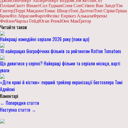
Джонсон
Роберт Айлер
Роберт Віздом
Сем Кетлін
Сет
Ґілліам
Скотт Вінант
Сол Ґудман
Соня Сон
Стівен Ван Зандт
Тім
Гантер]
Террі Макдоно
Томас Шнауз
Тоні Далтон
Тоні Сіріко
Тріша
Брок
Філ Абрагам
Фарґо
Фелікс Енрікез Алькала
Френкі
Фейзон
Чарльз Гейд
Юган Ренк
Юен МакҐреґор
Читайте також
Найкращі комедійні серіали 2026 року (поки що)
10 найкращих біографічних фільмів за рейтингом Rotten Tomatoes
Що дивитися у серпні? Найкращі фільми та серіали місяця, варті
уваги
«Діти крові й кістки»: перший трейлер екранізації бестселера Томі
Адейємі
Коментарі
← Попередня стаття
Наступна стаття →