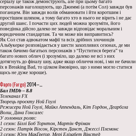
серіалу це також демонструють, але при цьому багато
персонажів наголошують, що Джиммі (а потім Сол) завжди був
поганцем. Він завжди волів обманювати і йти коротшим і
простішим шляхом, а тому багато хто в нього не вірить і не дає
другий шанс. І почасти цих людей можна зрозуміти, його
поведінка дійсно далеко не завжди відповідає моральним і
юридичним стандартам. Та чи може він виправитись?
Як Сол став адвокатом мафії та всіх дрібних злочинців
Альбукерке розповідається у шести захопливих сезонах, де ми
також бачимо багатьох персонажів з “Пуститися берега” та
багато нових облич (і зрозуміло, що далеко не всі з них
дотягнуть до фіналу шоу, адже якщо обличчя нові, і ми не бачили
їх в Breaking Bad, то цілком ймовірно, що з ними могло статися
щось не дуже хороше).
Фарґо (Fargo)
2014–…
Бал IMDb – 8.8
Телеканал FX
Творець проєкту Ной Гоулі
Режисери Ной Гоулі, Майкл Аппендаль, Кіт Гордон, Деарбгла
Волш, Дана Гонсалес
У головних ролях:
1 сезон: Біллі Боб Торнтон, Мартін Фріман
2 сезон: Патрік Вілсон, Кірстен Данст, Джессі Племонс
3 сезон: Юен МакҐреґор, Мері Елізабет Вінстед