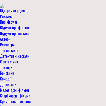
Підтримка редакції
Реклама
Про kinowar
Відгуки про фільми
Відгуки про серіали
Актори
Режисери
Топ серіалів
Детективні серіали
Фантастика
Трилери
Бойовики
Комедії
Детективи
Маловідомі фільми
Старі хороші фільми
Кримінальні серіали