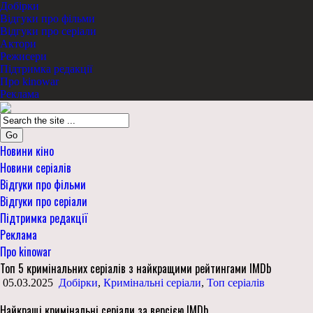
Добірки
Відгуки про фільми
Відгуки про серіали
Актори
Режисери
Підтримка редакції
Про kinowar
Реклама
Go
Новини кіно
Новини серіалів
Відгуки про фільми
Відгуки про серіали
Підтримка редакції
Реклама
Про kinowar
Топ 5 кримінальних серіалів з найкращими рейтингами IMDb
05.03.2025
Добірки
,
Кримінальні серіали
,
Топ серіалів
Найкращі кримінальні серіали за версією IMDb