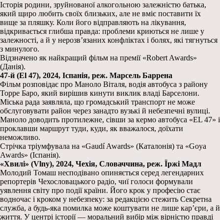
Історія родини, зруйнованої алкогольною залежністю батька,
який щиро любить своїх близьких, але не вміє поставити їх
вище за пляшку. Коли його відправляють на лікування,
відкривається глибша правда: проблеми криються не лише у
залежності, а й у нерозв’язаних конфліктах і болях, які тягнуться
з минулого.
Відзначено як найкращий фільм на премії «Robert Awards»
(Данія).
47-й (El 47), 2024, Іспанія, реж. Марсель Баррена
Фільм розповідає про Маноло Віталя, водія автобуса з району
Торре Баро, який вирішив кинути виклик владі Барселони.
Міська рада заявляла, що громадський транспорт не може
обслуговувати район через занадто вузькі й небезпечні вулиці.
Маноло доводить протилежне, сівши за кермо автобуса «EL 47» і
проклавши маршрут туди, куди, як вважалося, доїхати
неможливо.
Стрічка тріумфувала на «Gaudí Awards» (Каталонія) та «Goya
Awards» (Іспанія).
«Хвилі» (Vlny), 2024, Чехія, Словаччина, реж. Їржі Мадл
Молодий Томаш несподівано опиняється серед легендарних
репортерів Чехословацького радіо, чиї голоси формували
уявлення світу про події країни. Його крок у професію стає
водночас і кроком у небезпеку: за редакцією стежить Секретна
служба, а будь-яка помилка може коштувати не лише кар’єри, а й
життя. У центрі історії — моральний вибір між вірністю правді