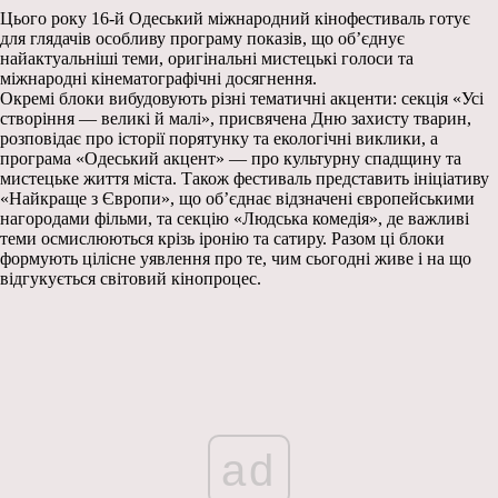
Цього року 16-й Одеський міжнародний кінофестиваль готує
для глядачів особливу програму показів, що об’єднує
найактуальніші теми, оригінальні мистецькі голоси та
міжнародні кінематографічні досягнення.
Окремі блоки вибудовують різні тематичні акценти: секція «Усі
створіння — великі й малі», присвячена Дню захисту тварин,
розповідає про історії порятунку та екологічні виклики, а
програма «Одеський акцент» — про культурну спадщину та
мистецьке життя міста. Також фестиваль представить ініціативу
«Найкраще з Європи», що об’єднає відзначені європейськими
нагородами фільми, та секцію «Людська комедія», де важливі
теми осмислюються крізь іронію та сатиру. Разом ці блоки
формують цілісне уявлення про те, чим сьогодні живе і на що
відгукується світовий кінопроцес.
ad