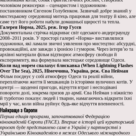
чоловіком режисерки – сценаристом і художником-
постановником Євгеном Голубенком. Зазвичай добре знаний у
мистецькому середовищі митець працював для театру й кіно, але
саме тут його роботи набули домашньої щирості та тепла.
Галерея Норма, 2025, реж. Ігор Гусєв
Документальна стрічка відкриває світ одеського андерграунду
2008–2011 років. У просторі галереї «Норма» виставлялися
художники, які ламали звичні уявлення про мистецтво: абсурдні,
провокаційні, але завжди з іронією і гумором. Через інтерв’ю та
архівні матеріали фільм відтворює атмосферу свободи й
експерименту, яка формувала мистецьке середовище Одеси.
Коли над морем спалахує блискавка (When Lightning Flashes
Over The Sea), 2025, Німеччина, Україна, реж. Єва Нейман
Фільм поєднує у собі атмосферу Одеси та реалії війни,
переплітаючи життя її мешканців із історіями вуличних котів. У
центрі — щоденні пригоди, відчуття втрат і несподівані
повороти долі, зокрема призов до армії. Єва Нейман з ніжністю
й турботою показує людей і тварин, намагаючись відкрити їхні
мрії у час, коли війна руйнує будь-яке відчуття впевненості.
Найкраще з Європи
Перша едиція програми, започаткованої Федерацією
кіноакадемій Європи (FACE). Вперше в історії цей кураторський
проєкт буде представлено саме в Україні у партнерстві з
Українською Кіноакадемією в межах Одеського міжнародного