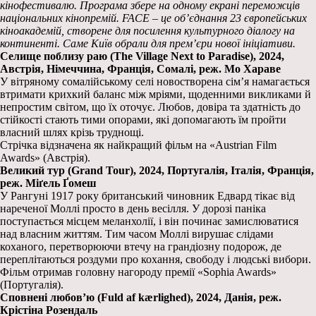
кінофестивалю. Програма збере на одному екрані переможців
національних кінопремій. FACE – це об’єднання 23 європейських
кіноакадемій, створене для посилення культурного діалогу на
континенті. Саме Київ обрали для прем’єри нової ініціативи.
Селище поблизу раю (The Village Next to Paradise), 2024,
Австрія, Німеччина, Франція, Сомалі, реж. Мо Хараве
У вітряному сомалійському селі новостворена сім’я намагається
втримати крихкий баланс між мріями, щоденними викликами й
непростим світом, що їх оточує. Любов, довіра та здатність до
стійкості стають тими опорами, які допомагають їм пройти
власний шлях крізь труднощі.
Стрічка відзначена як найкращий фільм на «Austrian Film
Awards» (Австрія).
Великий тур (Grand Tour), 2024, Португалія, Італія, Франція,
реж. Міґель Ґомеш
У Рангуні 1917 року британський чиновник Едвард тікає від
нареченої Моллі просто в день весілля. У дорозі паніка
поступається місцем меланхолії, і він починає замислюватися
над власним життям. Тим часом Моллі вирушає слідами
коханого, перетворюючи втечу на грандіозну подорож, де
переплітаються роздуми про кохання, свободу і людські вибори.
Фільм отримав головну нагороду премії «Sophia Awards»
(Португалія).
Сповнені любов’ю (Fuld af kærlighed), 2024, Данія, реж.
Крістіна Розендаль