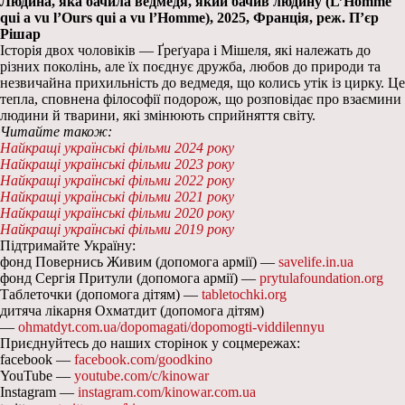
Людина, яка бачила ведмедя, який бачив людину (L’Homme
qui a vu l’Ours qui a vu l’Homme), 2025, Франція, реж. П’єр
Рішар
Історія двох чоловіків — Ґреґуара і Мішеля, які належать до
різних поколінь, але їх поєднує дружба, любов до природи та
незвичайна прихильність до ведмедя, що колись утік із цирку. Це
тепла, сповнена філософії подорож, що розповідає про взаємини
людини й тварини, які змінюють сприйняття світу.
Читайте також:
Найкращі українські фільми 2024 року
Найкращі українські фільми 2023 року
Найкращі українські фільми 2022 року
Найкращі українські фільми 2021 року
Найкращі українські фільми 2020 року
Найкращі українські фільми 2019 року
Підтримайте Україну:
фонд Повернись Живим (допомога армії) —
savelife.in.ua
фонд Сергія Притули (допомога армії) —
prytulafoundation.org
Таблеточки (допомога дітям) —
tabletochki.org
дитяча лікарня Охматдит (допомога дітям)
—
ohmatdyt.com.ua/dopomagati/dopomogti-viddilennyu
Приєднуйтесь до наших сторінок у соцмережах:
facebook —
facebook.com/goodkino
YouTube —
youtube.com/c/kinowar
Instagram —
instagram.com/kinowar.com.ua