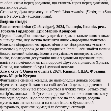
та обов’язком перед родиною, що ставить героя перед дилемою,
яка змінює долі.
Стрічка здобула перемогу на «Czech Lion Awards» (Чехія) та «Sun
in a Net Awards» (Словаччина).
Людська комедія
Божественні ліки (Guðaveigar), 2024, Ісландія, Іспанія, реж.
Торкель Гардарсон, Ерн Маріно Арнарсон
Церква Ісландії опиняється у кризі: сакраментальне вино зникає
зі швидкістю, яку можна пояснити лише «народним попитом».
Єпископ відправляє чотирьох нічого не підозрюючих «святих
сомельє» у подорож до виноградників Іспанії, аби знайти новий
божественний еліксир. Вони з ентузіазмом виконують свою
місію, поєднуючи дегустацію вина з дивними проявами віри,
навіть не помічаючи на тлі подорожі Другого пришестя Христа.
Сатира, що змішує абсурд і духовні пошуки.
Хто є хто? (¿Quién es quién?), 2024, Іспанія, США, Франція,
реж. Мартін Куерво
Фантазійна сімейна комедія, де наймолодша донька родини
Фуентес загадує бажання на свій дев’ятий день народження — і
наступного ранку всі прокидаються в чужих тілах. Батько стає
матір’ю, донька — бабусею, а підлітки-близнюки опиняються у
тілі одне одного. Щоб повернути все на свої місця, родина
мусить навчитися ставати на місце іншого буквально й
фігурально, долаючи кумедні та безглузді ситуації.