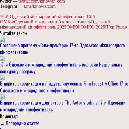
twitter —
twitter.com/kinowar_com
Telegram —
t.me/kinowarcom
16-й Одеський міжнародний кінофестиваль
16-й
ОМКФ
Одеський міжнародний кінофестиваль
Одеський
міжнародний кінофестиваль 2025
ОМКФ
ОМКФ 2025
П’єр Рішар
Читайте також
Оголошено програму «Гала-прем’єри» 17-го Одеського міжнародного
кінофестивалю
17-й Одеський міжнародний кінофестиваль оголосив Національну
конкурсну програму
Відкрито акредитацію на індустрійну секцію Film Industry Office 17-го
Одеського міжнародного кінофестивалю
Відкрито акредитацію для акторів The Actor’s Lab на 17-й Одеський
міжнародний кінофестиваль
Коментарі
← Попередня стаття