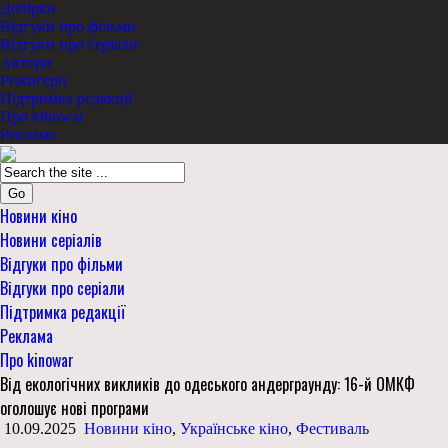
Добірки
Відгуки про фільми
Відгуки про серіали
Актори
Режисери
Підтримка редакції
Про kinowar
Реклама
Go
Новини кіно
Новини серіалів
Відгуки про фільми
Відгуки про серіали
Підтримка редакції
Реклама
Про kinowar
Від екологічних викликів до одеського андерграунду: 16-й ОМКФ
оголошує нові програми
10.09.2025
Новини кіно
,
Українське кіно
,
Фестиваль