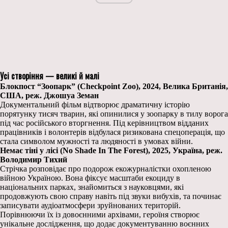
Усі створіння — великі й малі
Блокпост “Зоопарк” (Checkpoint Zoo), 2024, Велика Британія,
США, реж. Джошуа Земан
Документальний фільм відтворює драматичну історію
порятунку тисяч тварин, які опинилися у зоопарку в тилу ворога
під час російського вторгнення. Під керівництвом відданих
працівників і волонтерів відбулася ризикована спецоперація, що
стала символом мужності та людяності в умовах війни.
Немає тіні у лісі (No Shade In The Forest), 2025, Україна, реж.
Володимир Тихий
Стрічка розповідає про подорож екожурналістки охопленою
війною Україною. Вона фіксує масштаби екоциду в
національних парках, знайомиться з науковцями, які
продовжують свою справу навіть під звуки вибухів, та починає
записувати аудіоатмосфери зруйнованих територій.
Порівнюючи їх із довоєнними архівами, героїня створює
унікальне дослідження, що додає документуванню воєнних