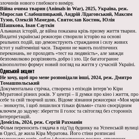
злочинів нового глибокого виміру.
Війна очима тварин (Animals in War), 2025, Україна, реж.
Мирослав Слабошпицький, Андрій Лідаговський, Максим
Тузов, Олексій Мамедов, Святослав Костюк, Юлія
Шашкова, Іван Сауткін
Альманах історій, де війна показана крізь призму життя тварин.
Видатні українські режисери створили історію на основі
реальних подій, що демонструють страждання і силу живих
істот у найтемніші часи. Тварини не мають політичних
переконань, не проходять «тест на людяність», але завжди
безпомилково розрізняють добро і зло. Це багатогранне
кінополотно формує новий погляд на життя у сучасній Україні.
Одеський акцент
Не хочу, щоб про мене розповідали інші, 2024, реж. Дмитро
Томашпольський
Документальна стрічка, створена з епізодів інтерв’ю Кіри
Муратової різних років. У центрі – її думки про кіно і життя, про
себе та свій творчий шлях. Відоме зізнання режисерки «Моя мрія
– зникнути, і щоб лишилися тільки фільми» стало своєрідним
ключем до задуму: зберегти її голос та світогляд без сторонніх
інтерпретацій.
Домісіль, 2024, реж. Сергій Рахманін
Фільм переносить глядача в під’їзд будинку на Успенській вулиці
в Одесі, де жила Кіра Муратова. Його стіни розписані
малюнками котів, собак і фантастичних рослин, створених